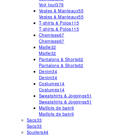
Voir tout
379
Vestes & Manteaux
55
Vestes & Manteaux
55
T-shirts & Polos
115
T-shirts & Polos
115
Chemises
67
Chemises
67
Maille
32
Maille
32
Pantalons & Shorts
62
Pantalons & Shorts
62
Denim
34
Denim
34
Costumes
14
Costumes
14
Sweatshirts & Joggings
51
Sweatshirts & Joggings
51
Maillots de bain
9
Maillots de bain
9
Sacs
33
Sacs
33
Souliers
44