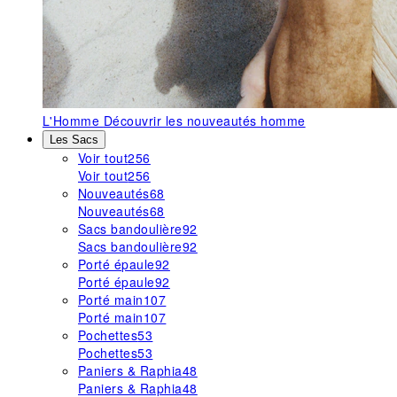
L'Homme
Découvrir les nouveautés homme
Les Sacs
Voir tout
256
Voir tout
256
Nouveautés
68
Nouveautés
68
Sacs bandoulière
92
Sacs bandoulière
92
Porté épaule
92
Porté épaule
92
Porté main
107
Porté main
107
Pochettes
53
Pochettes
53
Paniers & Raphia
48
Paniers & Raphia
48