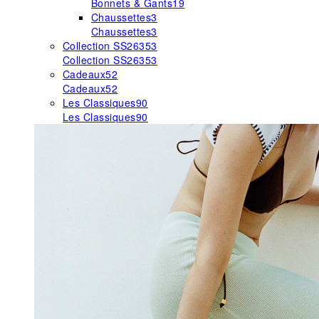
Bonnets & Gants
19
Chaussettes
3
Chaussettes
3
Collection SS26
353
Collection SS26
353
Cadeaux
52
Cadeaux
52
Les Classiques
90
Les Classiques
90