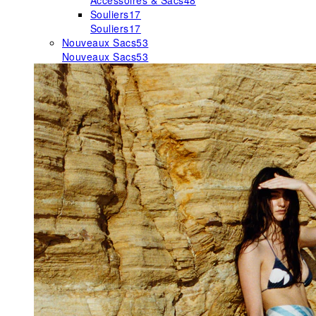
Accessoires & Sacs
48
Souliers
17
Souliers
17
Nouveaux Sacs
53
Nouveaux Sacs
53