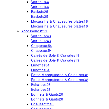
Voir tout
44
Voir tout
44
Baskets
25
Baskets
25
Mocassins & Chaussures plates
18
Mocassins & Chaussures plates
18
Accessoires
251
Voir tout
243
Voir tout
243
Chapeaux
54
Chapeaux
54
Carrés de Soie & Cravates
19
Carrés de Soie & Cravates
19
Lunettes
34
Lunettes
34
Petite Maroquinerie & Ceintures
32
Petite Maroquinerie & Ceintures
32
Echarpes
28
Echarpes
28
Bonnets & Gants
20
Bonnets & Gants
20
Chaussettes
3
Chaussettes
3