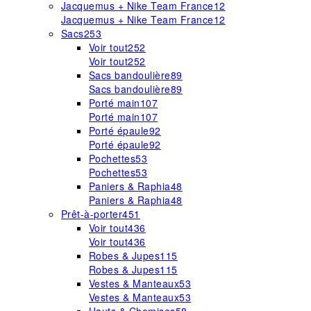
Jacquemus + Nike Team France
12
Jacquemus + Nike Team France
12
Sacs
253
Voir tout
252
Voir tout
252
Sacs bandoulière
89
Sacs bandoulière
89
Porté main
107
Porté main
107
Porté épaule
92
Porté épaule
92
Pochettes
53
Pochettes
53
Paniers & Raphia
48
Paniers & Raphia
48
Prêt-à-porter
451
Voir tout
436
Voir tout
436
Robes & Jupes
115
Robes & Jupes
115
Vestes & Manteaux
53
Vestes & Manteaux
53