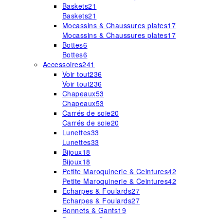
Baskets
21
Baskets
21
Mocassins & Chaussures plates
17
Mocassins & Chaussures plates
17
Bottes
6
Bottes
6
Accessoires
241
Voir tout
236
Voir tout
236
Chapeaux
53
Chapeaux
53
Carrés de soie
20
Carrés de soie
20
Lunettes
33
Lunettes
33
Bijoux
18
Bijoux
18
Petite Maroquinerie & Ceintures
42
Petite Maroquinerie & Ceintures
42
Echarpes & Foulards
27
Echarpes & Foulards
27
Bonnets & Gants
19