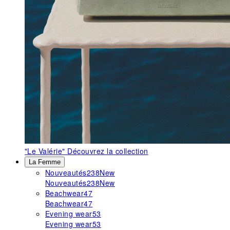
"Le Valérie"
Découvrez la collection
La Femme
Nouveautés
238
New
Nouveautés
238
New
Beachwear
47
Beachwear
47
Evening wear
53
Evening wear
53