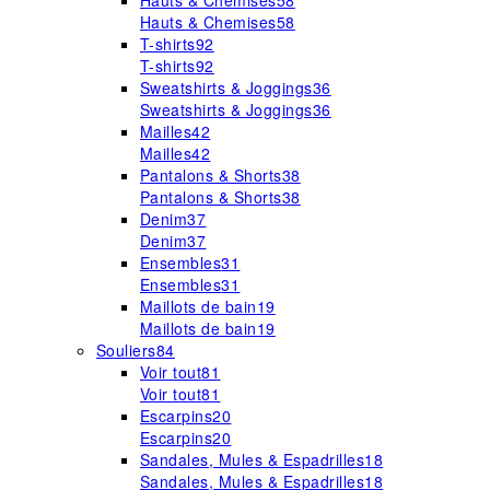
Hauts & Chemises
58
Hauts & Chemises
58
T-shirts
92
T-shirts
92
Sweatshirts & Joggings
36
Sweatshirts & Joggings
36
Mailles
42
Mailles
42
Pantalons & Shorts
38
Pantalons & Shorts
38
Denim
37
Denim
37
Ensembles
31
Ensembles
31
Maillots de bain
19
Maillots de bain
19
Souliers
84
Voir tout
81
Voir tout
81
Escarpins
20
Escarpins
20
Sandales, Mules & Espadrilles
18
Sandales, Mules & Espadrilles
18