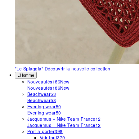
"Le Spiaggia"
Découvrir la nouvelle collection
L'Homme
Nouveautés
186
New
Nouveautés
186
New
Beachwear
53
Beachwear
53
Evening wear
50
Evening wear
50
Jacquemus + Nike Team France
12
Jacquemus + Nike Team France
12
Prêt-à-porter
398
Voir tout
379