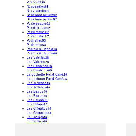
Voir tout
256
Nouveautés
68
Nouveautés
68
Sacs bandoulière
92
Sacs bandoulière
92
Porté épaule
92
Porté épaule
92
Porté main
107
Porté main
107
Pochettes
53
Pochettes
53
Paniers & Raphia
48
Paniers & Raphia
48
Les Valéries
28
Les Valéries
28
Les Bambinos
48
Les Bambinos
48
La pochette Rond Carré
25
La pochette Rond Carré
25
Les Turismos
46
Les Turismos
46
Les Bisous
16
Les Bisous
16
Les Salons
27
Les Salons
27
Les Chiquitos
14
Les Chiquitos
14
Le Berlingot
8
Le Berlingot
8