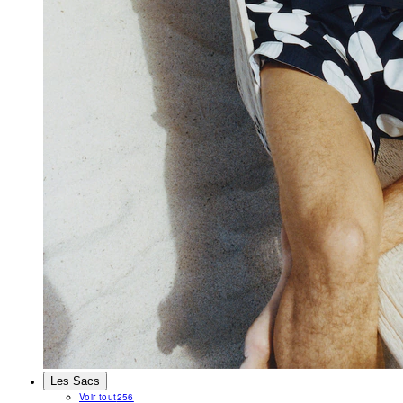
Les Sacs
Voir tout
256