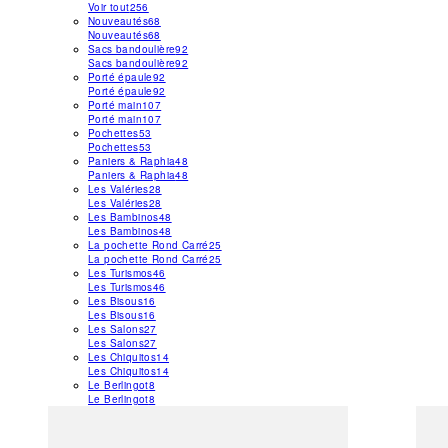
Voir tout
256
Nouveautés
68
Nouveautés
68
Sacs bandoulière
92
Sacs bandoulière
92
Porté épaule
92
Porté épaule
92
Porté main
107
Porté main
107
Pochettes
53
Pochettes
53
Paniers & Raphia
48
Paniers & Raphia
48
Les Valéries
28
Les Valéries
28
Les Bambinos
48
Les Bambinos
48
La pochette Rond Carré
25
La pochette Rond Carré
25
Les Turismos
46
Les Turismos
46
Les Bisous
16
Les Bisous
16
Les Salons
27
Les Salons
27
Les Chiquitos
14
Les Chiquitos
14
Le Berlingot
8
Le Berlingot
8