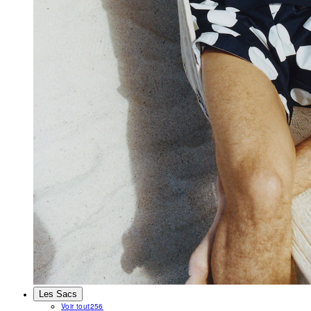
Les Sacs
Voir tout
256