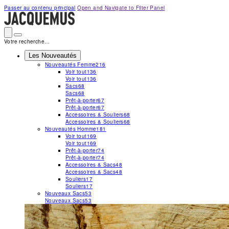
Passer au contenu principal
Open and Navigate to Filter Panel
Votre recherche…
Les Nouveautés
Nouveautés Femme
216
Voir tout
136
Voir tout
136
Sacs
68
Sacs
68
Prêt-à-porter
67
Prêt-à-porter
67
Accessoires & Souliers
68
Accessoires & Souliers
68
Nouveautés Homme
181
Voir tout
169
Voir tout
169
Prêt-à-porter
74
Prêt-à-porter
74
Accessoires & Sacs
48
Accessoires & Sacs
48
Souliers
17
Souliers
17
Nouveaux Sacs
53
Nouveaux Sacs
53