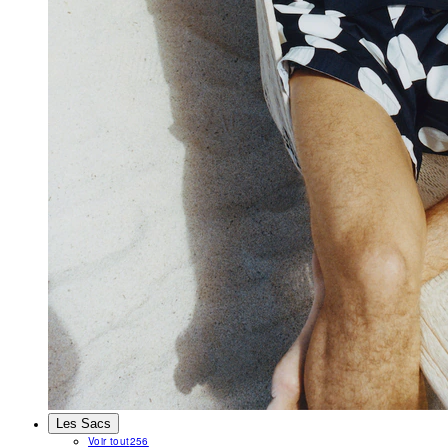
Les Sacs
Voir tout
256