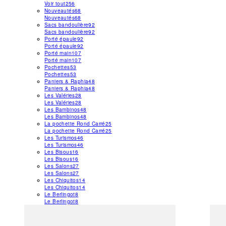
Voir tout
256
Nouveautés
68
Nouveautés
68
Sacs bandoulière
92
Sacs bandoulière
92
Porté épaule
92
Porté épaule
92
Porté main
107
Porté main
107
Pochettes
53
Pochettes
53
Paniers & Raphia
48
Paniers & Raphia
48
Les Valéries
28
Les Valéries
28
Les Bambinos
48
Les Bambinos
48
La pochette Rond Carré
25
La pochette Rond Carré
25
Les Turismos
46
Les Turismos
46
Les Bisous
16
Les Bisous
16
Les Salons
27
Les Salons
27
Les Chiquitos
14
Les Chiquitos
14
Le Berlingot
8
Le Berlingot
8