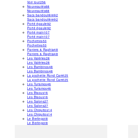
Voir tout
256
Nouveautés
68
Nouveautés
68
Sacs bandoulière
92
Sacs bandoulière
92
Porté épaule
92
Porté épaule
92
Porté main
107
Porté main
107
Pochettes
53
Pochettes
53
Paniers & Raphia
48
Paniers & Raphia
48
Les Valéries
28
Les Valéries
28
Les Bambinos
48
Les Bambinos
48
La pochette Rond Carré
25
La pochette Rond Carré
25
Les Turismos
46
Les Turismos
46
Les Bisous
16
Les Bisous
16
Les Salons
27
Les Salons
27
Les Chiquitos
14
Les Chiquitos
14
Le Berlingot
8
Le Berlingot
8