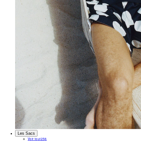
Les Sacs
Voir tout
256