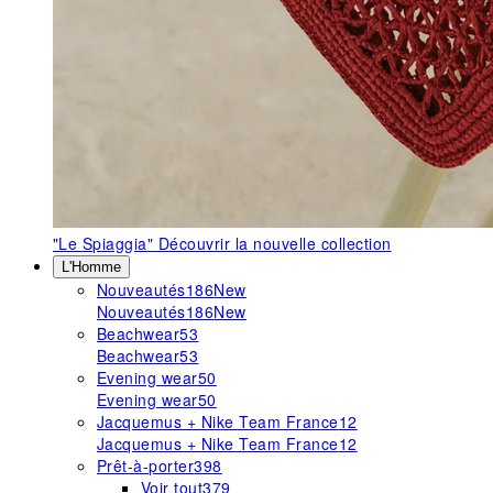
"Le Spiaggia"
Découvrir la nouvelle collection
L'Homme
Nouveautés
186
New
Nouveautés
186
New
Beachwear
53
Beachwear
53
Evening wear
50
Evening wear
50
Jacquemus + Nike Team France
12
Jacquemus + Nike Team France
12
Prêt-à-porter
398
Voir tout
379