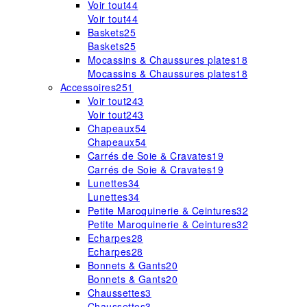
Voir tout
44
Voir tout
44
Baskets
25
Baskets
25
Mocassins & Chaussures plates
18
Mocassins & Chaussures plates
18
Accessoires
251
Voir tout
243
Voir tout
243
Chapeaux
54
Chapeaux
54
Carrés de Soie & Cravates
19
Carrés de Soie & Cravates
19
Lunettes
34
Lunettes
34
Petite Maroquinerie & Ceintures
32
Petite Maroquinerie & Ceintures
32
Echarpes
28
Echarpes
28
Bonnets & Gants
20
Bonnets & Gants
20
Chaussettes
3
Chaussettes
3