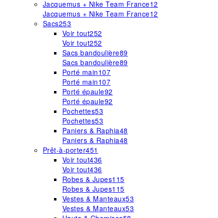
Jacquemus + Nike Team France
12
Jacquemus + Nike Team France
12
Sacs
253
Voir tout
252
Voir tout
252
Sacs bandoulière
89
Sacs bandoulière
89
Porté main
107
Porté main
107
Porté épaule
92
Porté épaule
92
Pochettes
53
Pochettes
53
Paniers & Raphia
48
Paniers & Raphia
48
Prêt-à-porter
451
Voir tout
436
Voir tout
436
Robes & Jupes
115
Robes & Jupes
115
Vestes & Manteaux
53
Vestes & Manteaux
53