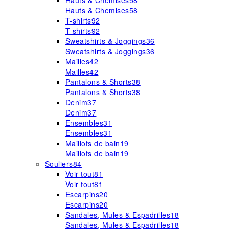
Hauts & Chemises
58
Hauts & Chemises
58
T-shirts
92
T-shirts
92
Sweatshirts & Joggings
36
Sweatshirts & Joggings
36
Mailles
42
Mailles
42
Pantalons & Shorts
38
Pantalons & Shorts
38
Denim
37
Denim
37
Ensembles
31
Ensembles
31
Maillots de bain
19
Maillots de bain
19
Souliers
84
Voir tout
81
Voir tout
81
Escarpins
20
Escarpins
20
Sandales, Mules & Espadrilles
18
Sandales, Mules & Espadrilles
18