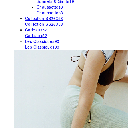
Bonnets & Gants
19
Chaussettes
3
Chaussettes
3
Collection SS26
353
Collection SS26
353
Cadeaux
52
Cadeaux
52
Les Classiques
90
Les Classiques
90