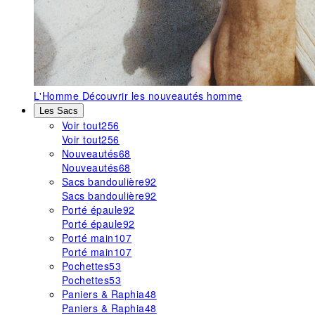
L'Homme
Découvrir les nouveautés homme
Les Sacs
Voir tout
256
Voir tout
256
Nouveautés
68
Nouveautés
68
Sacs bandoulière
92
Sacs bandoulière
92
Porté épaule
92
Porté épaule
92
Porté main
107
Porté main
107
Pochettes
53
Pochettes
53
Paniers & Raphia
48
Paniers & Raphia
48