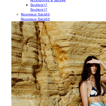
Accessoires & Sacs
48
Souliers
17
Souliers
17
Nouveaux Sacs
53
Nouveaux Sacs
53