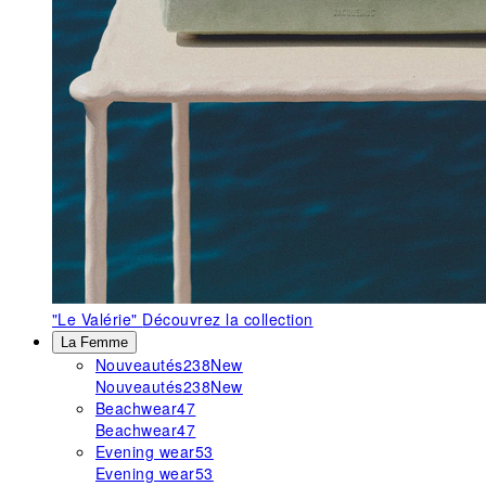
"Le Valérie"
Découvrez la collection
La Femme
Nouveautés
238
New
Nouveautés
238
New
Beachwear
47
Beachwear
47
Evening wear
53
Evening wear
53