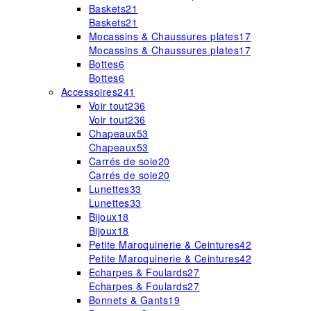
Baskets
21
Baskets
21
Mocassins & Chaussures plates
17
Mocassins & Chaussures plates
17
Bottes
6
Bottes
6
Accessoires
241
Voir tout
236
Voir tout
236
Chapeaux
53
Chapeaux
53
Carrés de soie
20
Carrés de soie
20
Lunettes
33
Lunettes
33
Bijoux
18
Bijoux
18
Petite Maroquinerie & Ceintures
42
Petite Maroquinerie & Ceintures
42
Echarpes & Foulards
27
Echarpes & Foulards
27
Bonnets & Gants
19