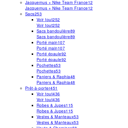
Jacquemus + Nike Team France
12
Jacquemus + Nike Team France
12
Sacs
253
Voir tout
252
Voir tout
252
Sacs bandoulière
89
Sacs bandoulière
89
Porté main
107
Porté main
107
Porté épaule
92
Porté épaule
92
Pochettes
53
Pochettes
53
Paniers & Raphia
48
Paniers & Raphia
48
Prêt-à-porter
451
Voir tout
436
Voir tout
436
Robes & Jupes
115
Robes & Jupes
115
Vestes & Manteaux
53
Vestes & Manteaux
53