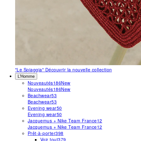
"Le Spiaggia"
Découvrir la nouvelle collection
L'Homme
Nouveautés
186
New
Nouveautés
186
New
Beachwear
53
Beachwear
53
Evening wear
50
Evening wear
50
Jacquemus + Nike Team France
12
Jacquemus + Nike Team France
12
Prêt-à-porter
398
Voir tout
379