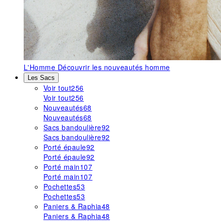
L'Homme
Découvrir les nouveautés homme
Les Sacs
Voir tout
256
Voir tout
256
Nouveautés
68
Nouveautés
68
Sacs bandoulière
92
Sacs bandoulière
92
Porté épaule
92
Porté épaule
92
Porté main
107
Porté main
107
Pochettes
53
Pochettes
53
Paniers & Raphia
48
Paniers & Raphia
48