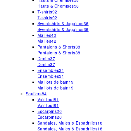
Hauts & Chemises
58
Hauts & Chemises
58
T-shirts
92
T-shirts
92
Sweatshirts & Joggings
36
Sweatshirts & Joggings
36
Mailles
42
Mailles
42
Pantalons & Shorts
38
Pantalons & Shorts
38
Denim
37
Denim
37
Ensembles
31
Ensembles
31
Maillots de bain
19
Maillots de bain
19
Souliers
84
Voir tout
81
Voir tout
81
Escarpins
20
Escarpins
20
Sandales, Mules & Espadrilles
18
Sandales, Mules & Espadrilles
18