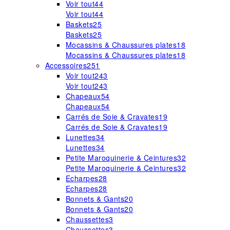
Voir tout
44
Voir tout
44
Baskets
25
Baskets
25
Mocassins & Chaussures plates
18
Mocassins & Chaussures plates
18
Accessoires
251
Voir tout
243
Voir tout
243
Chapeaux
54
Chapeaux
54
Carrés de Soie & Cravates
19
Carrés de Soie & Cravates
19
Lunettes
34
Lunettes
34
Petite Maroquinerie & Ceintures
32
Petite Maroquinerie & Ceintures
32
Echarpes
28
Echarpes
28
Bonnets & Gants
20
Bonnets & Gants
20
Chaussettes
3
Chaussettes
3