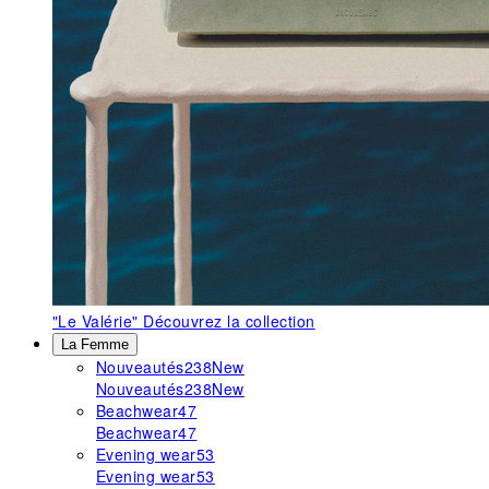
"Le Valérie"
Découvrez la collection
La Femme
Nouveautés
238
New
Nouveautés
238
New
Beachwear
47
Beachwear
47
Evening wear
53
Evening wear
53