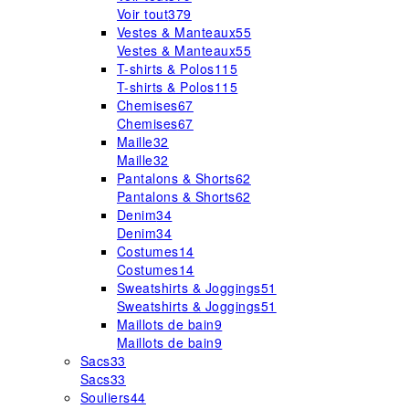
Voir tout
379
Vestes & Manteaux
55
Vestes & Manteaux
55
T-shirts & Polos
115
T-shirts & Polos
115
Chemises
67
Chemises
67
Maille
32
Maille
32
Pantalons & Shorts
62
Pantalons & Shorts
62
Denim
34
Denim
34
Costumes
14
Costumes
14
Sweatshirts & Joggings
51
Sweatshirts & Joggings
51
Maillots de bain
9
Maillots de bain
9
Sacs
33
Sacs
33
Souliers
44