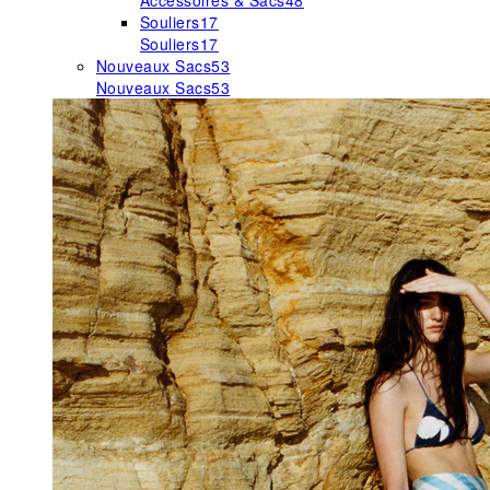
Accessoires & Sacs
48
Souliers
17
Souliers
17
Nouveaux Sacs
53
Nouveaux Sacs
53