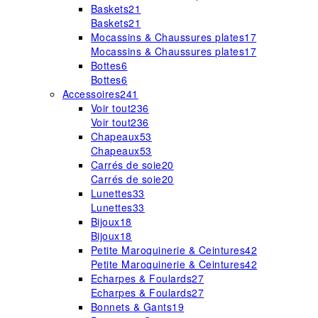
Baskets
21
Baskets
21
Mocassins & Chaussures plates
17
Mocassins & Chaussures plates
17
Bottes
6
Bottes
6
Accessoires
241
Voir tout
236
Voir tout
236
Chapeaux
53
Chapeaux
53
Carrés de soie
20
Carrés de soie
20
Lunettes
33
Lunettes
33
Bijoux
18
Bijoux
18
Petite Maroquinerie & Ceintures
42
Petite Maroquinerie & Ceintures
42
Echarpes & Foulards
27
Echarpes & Foulards
27
Bonnets & Gants
19