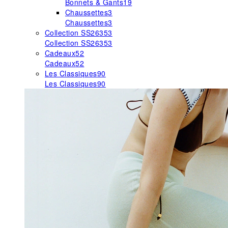
Bonnets & Gants
19
Chaussettes
3
Chaussettes
3
Collection SS26
353
Collection SS26
353
Cadeaux
52
Cadeaux
52
Les Classiques
90
Les Classiques
90