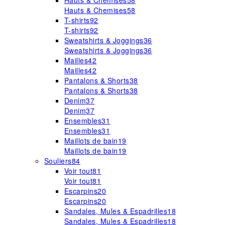
Hauts & Chemises
58
Hauts & Chemises
58
T-shirts
92
T-shirts
92
Sweatshirts & Joggings
36
Sweatshirts & Joggings
36
Mailles
42
Mailles
42
Pantalons & Shorts
38
Pantalons & Shorts
38
Denim
37
Denim
37
Ensembles
31
Ensembles
31
Maillots de bain
19
Maillots de bain
19
Souliers
84
Voir tout
81
Voir tout
81
Escarpins
20
Escarpins
20
Sandales, Mules & Espadrilles
18
Sandales, Mules & Espadrilles
18