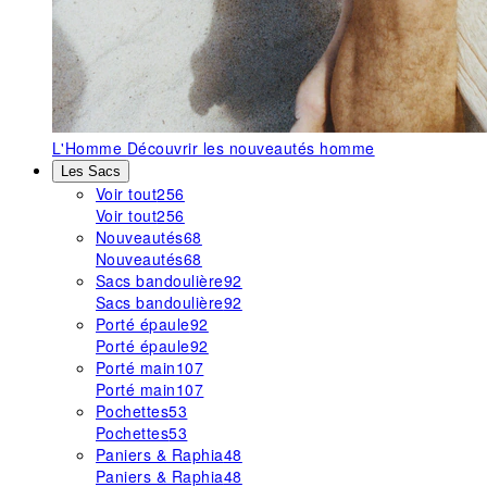
L'Homme
Découvrir les nouveautés homme
Les Sacs
Voir tout
256
Voir tout
256
Nouveautés
68
Nouveautés
68
Sacs bandoulière
92
Sacs bandoulière
92
Porté épaule
92
Porté épaule
92
Porté main
107
Porté main
107
Pochettes
53
Pochettes
53
Paniers & Raphia
48
Paniers & Raphia
48