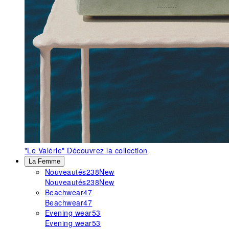
"Le Valérie"
Découvrez la collection
La Femme
Nouveautés
238
New
Nouveautés
238
New
Beachwear
47
Beachwear
47
Evening wear
53
Evening wear
53