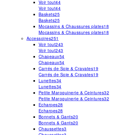
Voir tout
44
Voir tout
44
Baskets
25
Baskets
25
Mocassins & Chaussures plates
18
Mocassins & Chaussures plates
18
Accessoires
251
Voir tout
243
Voir tout
243
Chapeaux
54
Chapeaux
54
Carrés de Soie & Cravates
19
Carrés de Soie & Cravates
19
Lunettes
34
Lunettes
34
Petite Maroquinerie & Ceintures
32
Petite Maroquinerie & Ceintures
32
Echarpes
28
Echarpes
28
Bonnets & Gants
20
Bonnets & Gants
20
Chaussettes
3
Chaussettes
3