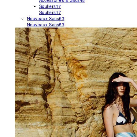
Accessoires & Sacs
48
Souliers
17
Souliers
17
Nouveaux Sacs
53
Nouveaux Sacs
53