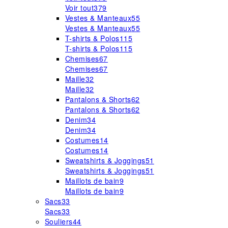
Voir tout
379
Vestes & Manteaux
55
Vestes & Manteaux
55
T-shirts & Polos
115
T-shirts & Polos
115
Chemises
67
Chemises
67
Maille
32
Maille
32
Pantalons & Shorts
62
Pantalons & Shorts
62
Denim
34
Denim
34
Costumes
14
Costumes
14
Sweatshirts & Joggings
51
Sweatshirts & Joggings
51
Maillots de bain
9
Maillots de bain
9
Sacs
33
Sacs
33
Souliers
44