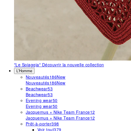
"Le Spiaggia"
Découvrir la nouvelle collection
L'Homme
Nouveautés
186
New
Nouveautés
186
New
Beachwear
53
Beachwear
53
Evening wear
50
Evening wear
50
Jacquemus + Nike Team France
12
Jacquemus + Nike Team France
12
Prêt-à-porter
398
Voir tout
379