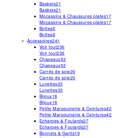
Baskets
21
Baskets
21
Mocassins & Chaussures plates
17
Mocassins & Chaussures plates
17
Bottes
6
Bottes
6
Accessoires
241
Voir tout
236
Voir tout
236
Chapeaux
53
Chapeaux
53
Carrés de soie
20
Carrés de soie
20
Lunettes
33
Lunettes
33
Bijoux
18
Bijoux
18
Petite Maroquinerie & Ceintures
42
Petite Maroquinerie & Ceintures
42
Echarpes & Foulards
27
Echarpes & Foulards
27
Bonnets & Gants
19