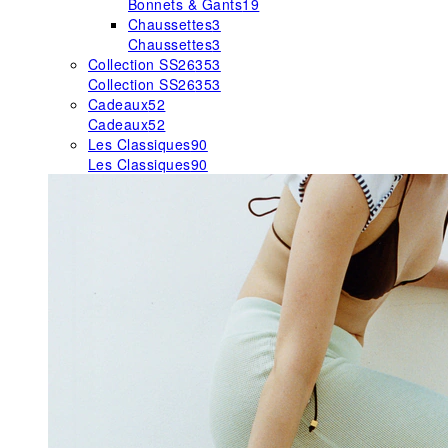
Bonnets & Gants
19
Chaussettes
3
Chaussettes
3
Collection SS26
353
Collection SS26
353
Cadeaux
52
Cadeaux
52
Les Classiques
90
Les Classiques
90