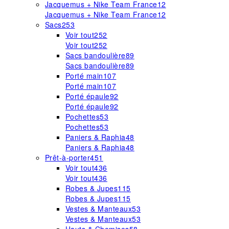
Jacquemus + Nike Team France
12
Jacquemus + Nike Team France
12
Sacs
253
Voir tout
252
Voir tout
252
Sacs bandoulière
89
Sacs bandoulière
89
Porté main
107
Porté main
107
Porté épaule
92
Porté épaule
92
Pochettes
53
Pochettes
53
Paniers & Raphia
48
Paniers & Raphia
48
Prêt-à-porter
451
Voir tout
436
Voir tout
436
Robes & Jupes
115
Robes & Jupes
115
Vestes & Manteaux
53
Vestes & Manteaux
53