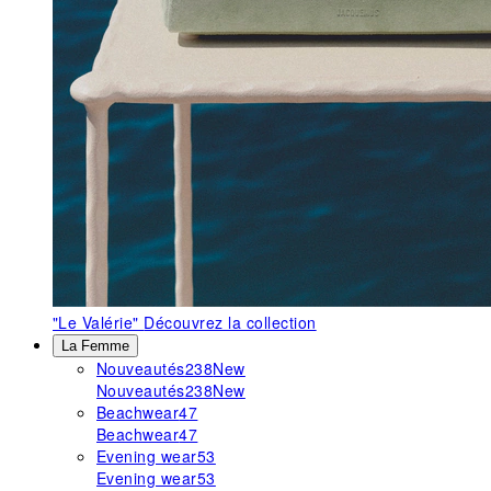
"Le Valérie"
Découvrez la collection
La Femme
Nouveautés
238
New
Nouveautés
238
New
Beachwear
47
Beachwear
47
Evening wear
53
Evening wear
53