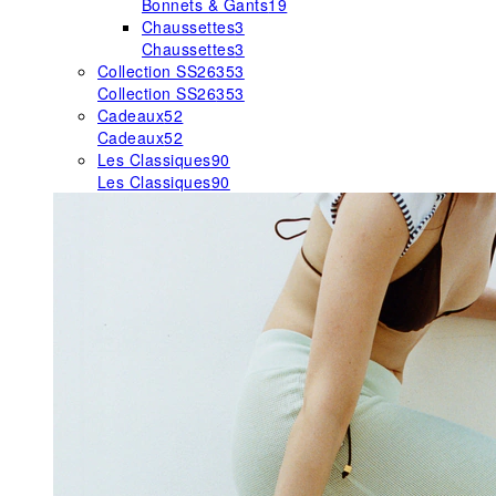
Bonnets & Gants
19
Chaussettes
3
Chaussettes
3
Collection SS26
353
Collection SS26
353
Cadeaux
52
Cadeaux
52
Les Classiques
90
Les Classiques
90