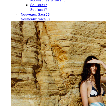
Accessoires & Sacs
48
Souliers
17
Souliers
17
Nouveaux Sacs
53
Nouveaux Sacs
53