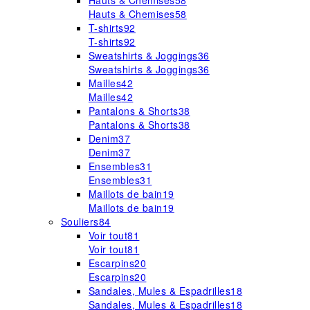
Hauts & Chemises
58
Hauts & Chemises
58
T-shirts
92
T-shirts
92
Sweatshirts & Joggings
36
Sweatshirts & Joggings
36
Mailles
42
Mailles
42
Pantalons & Shorts
38
Pantalons & Shorts
38
Denim
37
Denim
37
Ensembles
31
Ensembles
31
Maillots de bain
19
Maillots de bain
19
Souliers
84
Voir tout
81
Voir tout
81
Escarpins
20
Escarpins
20
Sandales, Mules & Espadrilles
18
Sandales, Mules & Espadrilles
18