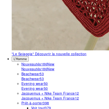
"Le Spiaggia"
Découvrir la nouvelle collection
L'Homme
Nouveautés
186
New
Nouveautés
186
New
Beachwear
53
Beachwear
53
Evening wear
50
Evening wear
50
Jacquemus + Nike Team France
12
Jacquemus + Nike Team France
12
Prêt-à-porter
398
Voir tout
379