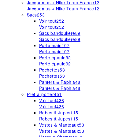
Jacquemus + Nike Team France
12
Jacquemus + Nike Team France
12
Sacs
253
Voir tout
252
Voir tout
252
Sacs bandoulière
89
Sacs bandoulière
89
Porté main
107
Porté main
107
Porté épaule
92
Porté épaule
92
Pochettes
53
Pochettes
53
Paniers & Raphia
48
Paniers & Raphia
48
Prêt-à-porter
451
Voir tout
436
Voir tout
436
Robes & Jupes
115
Robes & Jupes
115
Vestes & Manteaux
53
Vestes & Manteaux
53