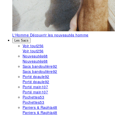
L'Homme
Découvrir les nouveautés homme
Les Sacs
Voir tout
256
Voir tout
256
Nouveautés
68
Nouveautés
68
Sacs bandoulière
92
Sacs bandoulière
92
Porté épaule
92
Porté épaule
92
Porté main
107
Porté main
107
Pochettes
53
Pochettes
53
Paniers & Raphia
48
Paniers & Raphia
48