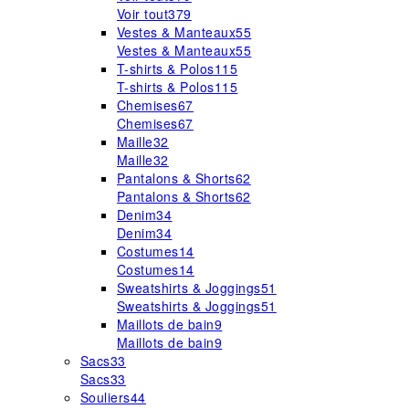
Voir tout
379
Vestes & Manteaux
55
Vestes & Manteaux
55
T-shirts & Polos
115
T-shirts & Polos
115
Chemises
67
Chemises
67
Maille
32
Maille
32
Pantalons & Shorts
62
Pantalons & Shorts
62
Denim
34
Denim
34
Costumes
14
Costumes
14
Sweatshirts & Joggings
51
Sweatshirts & Joggings
51
Maillots de bain
9
Maillots de bain
9
Sacs
33
Sacs
33
Souliers
44