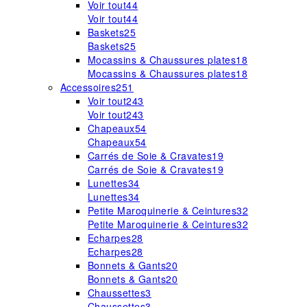
Voir tout
44
Voir tout
44
Baskets
25
Baskets
25
Mocassins & Chaussures plates
18
Mocassins & Chaussures plates
18
Accessoires
251
Voir tout
243
Voir tout
243
Chapeaux
54
Chapeaux
54
Carrés de Soie & Cravates
19
Carrés de Soie & Cravates
19
Lunettes
34
Lunettes
34
Petite Maroquinerie & Ceintures
32
Petite Maroquinerie & Ceintures
32
Echarpes
28
Echarpes
28
Bonnets & Gants
20
Bonnets & Gants
20
Chaussettes
3
Chaussettes
3