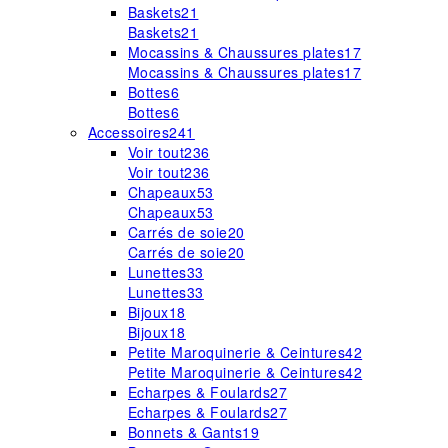
Baskets
21
Baskets
21
Mocassins & Chaussures plates
17
Mocassins & Chaussures plates
17
Bottes
6
Bottes
6
Accessoires
241
Voir tout
236
Voir tout
236
Chapeaux
53
Chapeaux
53
Carrés de soie
20
Carrés de soie
20
Lunettes
33
Lunettes
33
Bijoux
18
Bijoux
18
Petite Maroquinerie & Ceintures
42
Petite Maroquinerie & Ceintures
42
Echarpes & Foulards
27
Echarpes & Foulards
27
Bonnets & Gants
19