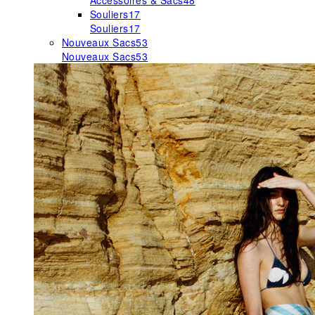
Accessoires & Sacs
48
Souliers
17
Souliers
17
Nouveaux Sacs
53
Nouveaux Sacs
53