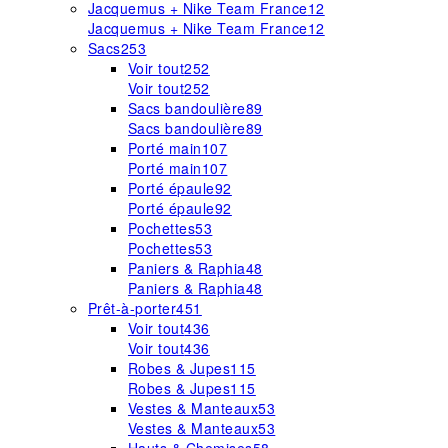
Jacquemus + Nike Team France
12
Jacquemus + Nike Team France
12
Sacs
253
Voir tout
252
Voir tout
252
Sacs bandoulière
89
Sacs bandoulière
89
Porté main
107
Porté main
107
Porté épaule
92
Porté épaule
92
Pochettes
53
Pochettes
53
Paniers & Raphia
48
Paniers & Raphia
48
Prêt-à-porter
451
Voir tout
436
Voir tout
436
Robes & Jupes
115
Robes & Jupes
115
Vestes & Manteaux
53
Vestes & Manteaux
53