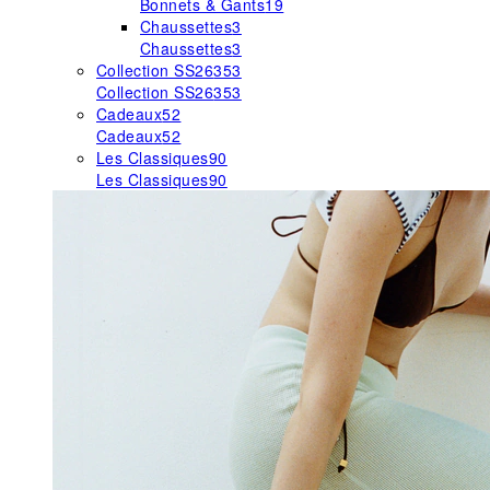
Bonnets & Gants
19
Chaussettes
3
Chaussettes
3
Collection SS26
353
Collection SS26
353
Cadeaux
52
Cadeaux
52
Les Classiques
90
Les Classiques
90