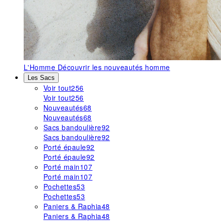
L'Homme
Découvrir les nouveautés homme
Les Sacs
Voir tout
256
Voir tout
256
Nouveautés
68
Nouveautés
68
Sacs bandoulière
92
Sacs bandoulière
92
Porté épaule
92
Porté épaule
92
Porté main
107
Porté main
107
Pochettes
53
Pochettes
53
Paniers & Raphia
48
Paniers & Raphia
48