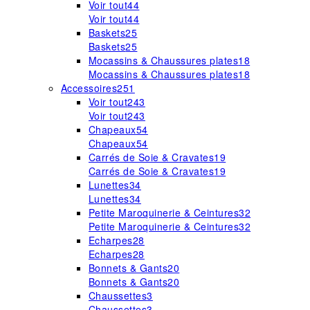
Voir tout
44
Voir tout
44
Baskets
25
Baskets
25
Mocassins & Chaussures plates
18
Mocassins & Chaussures plates
18
Accessoires
251
Voir tout
243
Voir tout
243
Chapeaux
54
Chapeaux
54
Carrés de Soie & Cravates
19
Carrés de Soie & Cravates
19
Lunettes
34
Lunettes
34
Petite Maroquinerie & Ceintures
32
Petite Maroquinerie & Ceintures
32
Echarpes
28
Echarpes
28
Bonnets & Gants
20
Bonnets & Gants
20
Chaussettes
3
Chaussettes
3