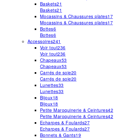
Baskets
21
Baskets
21
Mocassins & Chaussures plates
17
Mocassins & Chaussures plates
17
Bottes
6
Bottes
6
Accessoires
241
Voir tout
236
Voir tout
236
Chapeaux
53
Chapeaux
53
Carrés de soie
20
Carrés de soie
20
Lunettes
33
Lunettes
33
Bijoux
18
Bijoux
18
Petite Maroquinerie & Ceintures
42
Petite Maroquinerie & Ceintures
42
Echarpes & Foulards
27
Echarpes & Foulards
27
Bonnets & Gants
19