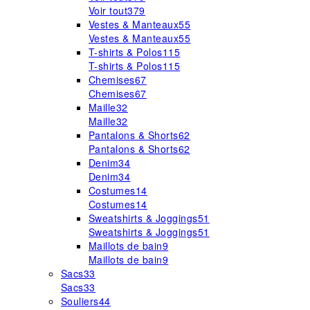
Voir tout
379
Vestes & Manteaux
55
Vestes & Manteaux
55
T-shirts & Polos
115
T-shirts & Polos
115
Chemises
67
Chemises
67
Maille
32
Maille
32
Pantalons & Shorts
62
Pantalons & Shorts
62
Denim
34
Denim
34
Costumes
14
Costumes
14
Sweatshirts & Joggings
51
Sweatshirts & Joggings
51
Maillots de bain
9
Maillots de bain
9
Sacs
33
Sacs
33
Souliers
44