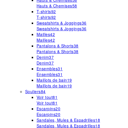
Hauts & Chemises
58
Hauts & Chemises
58
T-shirts
92
T-shirts
92
Sweatshirts & Joggings
36
Sweatshirts & Joggings
36
Mailles
42
Mailles
42
Pantalons & Shorts
38
Pantalons & Shorts
38
Denim
37
Denim
37
Ensembles
31
Ensembles
31
Maillots de bain
19
Maillots de bain
19
Souliers
84
Voir tout
81
Voir tout
81
Escarpins
20
Escarpins
20
Sandales, Mules & Espadrilles
18
Sandales, Mules & Espadrilles
18