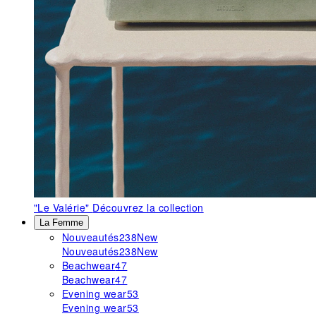
"Le Valérie"
Découvrez la collection
La Femme
Nouveautés
238
New
Nouveautés
238
New
Beachwear
47
Beachwear
47
Evening wear
53
Evening wear
53