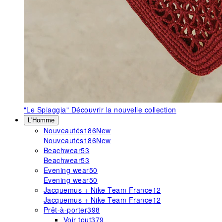
"Le Spiaggia"
Découvrir la nouvelle collection
L'Homme
Nouveautés
186
New
Nouveautés
186
New
Beachwear
53
Beachwear
53
Evening wear
50
Evening wear
50
Jacquemus + Nike Team France
12
Jacquemus + Nike Team France
12
Prêt-à-porter
398
Voir tout
379