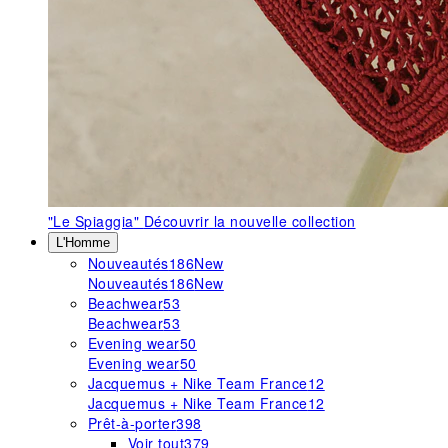
"Le Spiaggia"
Découvrir la nouvelle collection
L'Homme
Nouveautés
186
New
Nouveautés
186
New
Beachwear
53
Beachwear
53
Evening wear
50
Evening wear
50
Jacquemus + Nike Team France
12
Jacquemus + Nike Team France
12
Prêt-à-porter
398
Voir tout
379