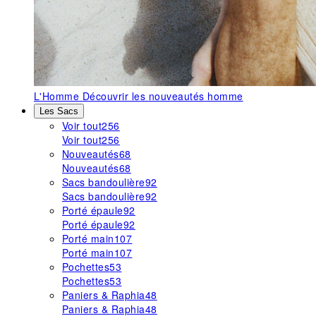
L'Homme
Découvrir les nouveautés homme
Les Sacs
Voir tout
256
Voir tout
256
Nouveautés
68
Nouveautés
68
Sacs bandoulière
92
Sacs bandoulière
92
Porté épaule
92
Porté épaule
92
Porté main
107
Porté main
107
Pochettes
53
Pochettes
53
Paniers & Raphia
48
Paniers & Raphia
48