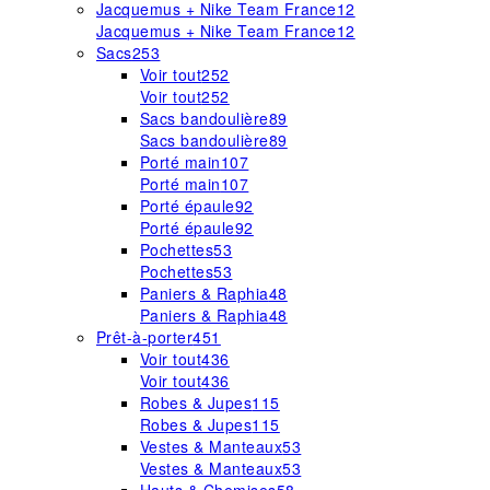
Jacquemus + Nike Team France
12
Jacquemus + Nike Team France
12
Sacs
253
Voir tout
252
Voir tout
252
Sacs bandoulière
89
Sacs bandoulière
89
Porté main
107
Porté main
107
Porté épaule
92
Porté épaule
92
Pochettes
53
Pochettes
53
Paniers & Raphia
48
Paniers & Raphia
48
Prêt-à-porter
451
Voir tout
436
Voir tout
436
Robes & Jupes
115
Robes & Jupes
115
Vestes & Manteaux
53
Vestes & Manteaux
53