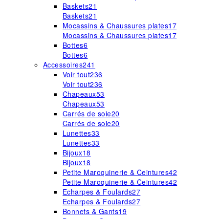
Baskets
21
Baskets
21
Mocassins & Chaussures plates
17
Mocassins & Chaussures plates
17
Bottes
6
Bottes
6
Accessoires
241
Voir tout
236
Voir tout
236
Chapeaux
53
Chapeaux
53
Carrés de soie
20
Carrés de soie
20
Lunettes
33
Lunettes
33
Bijoux
18
Bijoux
18
Petite Maroquinerie & Ceintures
42
Petite Maroquinerie & Ceintures
42
Echarpes & Foulards
27
Echarpes & Foulards
27
Bonnets & Gants
19