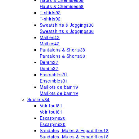
Hauts & Chemises
58
Hauts & Chemises
58
T-shirts
92
T-shirts
92
Sweatshirts & Joggings
36
Sweatshirts & Joggings
36
Mailles
42
Mailles
42
Pantalons & Shorts
38
Pantalons & Shorts
38
Denim
37
Denim
37
Ensembles
31
Ensembles
31
Maillots de bain
19
Maillots de bain
19
Souliers
84
Voir tout
81
Voir tout
81
Escarpins
20
Escarpins
20
Sandales, Mules & Espadrilles
18
Sandales, Mules & Espadrilles
18