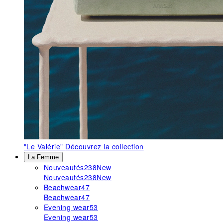
"Le Valérie"
Découvrez la collection
La Femme
Nouveautés
238
New
Nouveautés
238
New
Beachwear
47
Beachwear
47
Evening wear
53
Evening wear
53