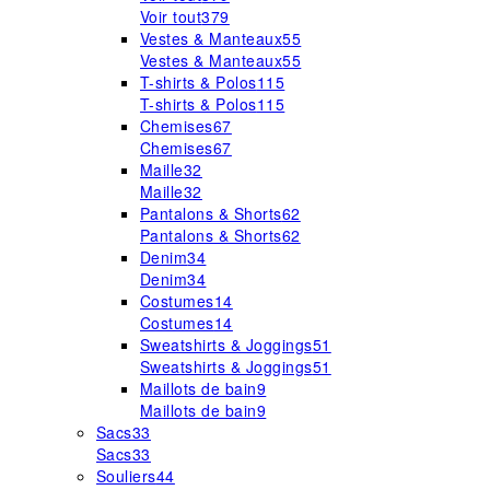
Voir tout
379
Vestes & Manteaux
55
Vestes & Manteaux
55
T-shirts & Polos
115
T-shirts & Polos
115
Chemises
67
Chemises
67
Maille
32
Maille
32
Pantalons & Shorts
62
Pantalons & Shorts
62
Denim
34
Denim
34
Costumes
14
Costumes
14
Sweatshirts & Joggings
51
Sweatshirts & Joggings
51
Maillots de bain
9
Maillots de bain
9
Sacs
33
Sacs
33
Souliers
44