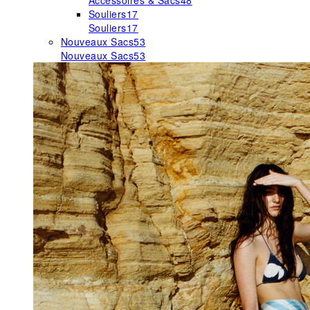
Accessoires & Sacs
48
Souliers
17
Souliers
17
Nouveaux Sacs
53
Nouveaux Sacs
53