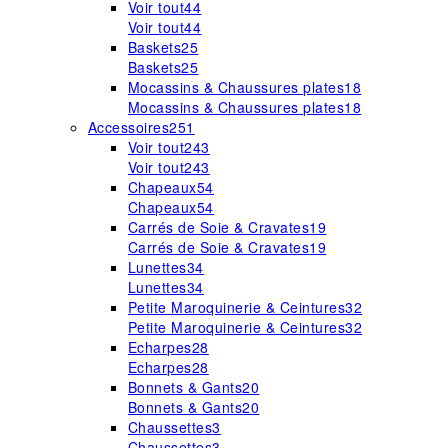
Voir tout
44
Voir tout
44
Baskets
25
Baskets
25
Mocassins & Chaussures plates
18
Mocassins & Chaussures plates
18
Accessoires
251
Voir tout
243
Voir tout
243
Chapeaux
54
Chapeaux
54
Carrés de Soie & Cravates
19
Carrés de Soie & Cravates
19
Lunettes
34
Lunettes
34
Petite Maroquinerie & Ceintures
32
Petite Maroquinerie & Ceintures
32
Echarpes
28
Echarpes
28
Bonnets & Gants
20
Bonnets & Gants
20
Chaussettes
3
Chaussettes
3