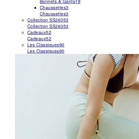
Bonnets & Gants
19
Chaussettes
3
Chaussettes
3
Collection SS26
353
Collection SS26
353
Cadeaux
52
Cadeaux
52
Les Classiques
90
Les Classiques
90