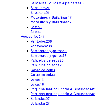
Sandalias, Mules y Alpargatas
18
Sneakers
21
Sneakers
21
Mocasines y Bailarinas
17
Mocasines y Bailarinas
17
Botas
6
Botas
6
Accesorios
241
Ver todos
236
Ver todos
236
Sombreros y gorros
53
Sombreros y gorros
53
Pañuelos de seda
20
Pañuelos de seda
20
Gafas de sol
33
Gafas de sol
33
Joyas
18
Joyas
18
Pequeña marroquinería & Cinturones
42
Pequeña marroquinería & Cinturones
42
Bufandas
27
Bufandas
27