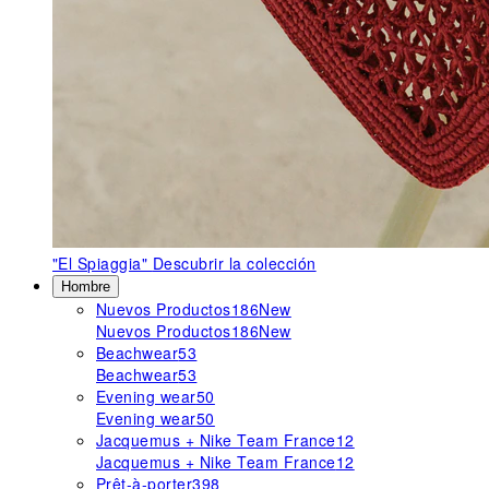
"El Spiaggia"
Descubrir la colección
Hombre
Nuevos Productos
186
New
Nuevos Productos
186
New
Beachwear
53
Beachwear
53
Evening wear
50
Evening wear
50
Jacquemus + Nike Team France
12
Jacquemus + Nike Team France
12
Prêt-à-porter
398