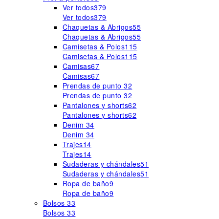
Ver todos
379
Ver todos
379
Chaquetas & Abrigos
55
Chaquetas & Abrigos
55
Camisetas & Polos
115
Camisetas & Polos
115
Camisas
67
Camisas
67
Prendas de punto
32
Prendas de punto
32
Pantalones y shorts
62
Pantalones y shorts
62
Denim
34
Denim
34
Trajes
14
Trajes
14
Sudaderas y chándales
51
Sudaderas y chándales
51
Ropa de baño
9
Ropa de baño
9
Bolsos
33
Bolsos
33