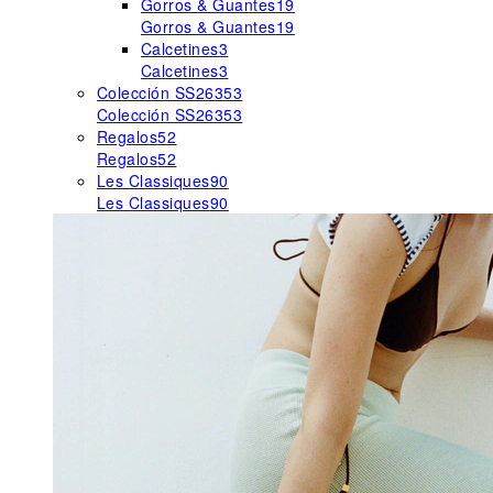
Gorros & Guantes
19
Gorros & Guantes
19
Calcetines
3
Calcetines
3
Colección SS26
353
Colección SS26
353
Regalos
52
Regalos
52
Les Classiques
90
Les Classiques
90