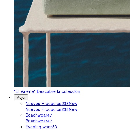
"El Valérie"
Descubre la colección
Mujer
Nuevos Productos
238
New
Nuevos Productos
238
New
Beachwear
47
Beachwear
47
Evening wear
53