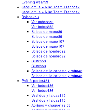
Evening wear
53
Jacquemus + Nike Team France
12
Jacquemus + Nike Team France
12
Bolsos
253
Ver todos
252
Ver todos
252
Bolsos de mano
89
Bolsos de mano
89
Bolsos de mano
107
Bolsos de mano
107
Bolsos de hombro
92
Bolsos de hombro
92
Clutch
53
Clutch
53
Bolsos estilo canasto y rafia
48
Bolsos estilo canasto y rafia
48
Prêt-à-porter
451
Ver todos
436
Ver todos
436
Vestidos y faldas
115
Vestidos y faldas
115
Abrigos y chaquetas
53