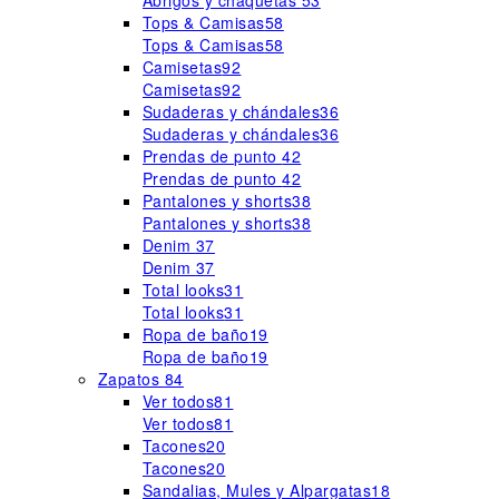
Abrigos y chaquetas
53
Tops & Camisas
58
Tops & Camisas
58
Camisetas
92
Camisetas
92
Sudaderas y chándales
36
Sudaderas y chándales
36
Prendas de punto
42
Prendas de punto
42
Pantalones y shorts
38
Pantalones y shorts
38
Denim
37
Denim
37
Total looks
31
Total looks
31
Ropa de baño
19
Ropa de baño
19
Zapatos
84
Ver todos
81
Ver todos
81
Tacones
20
Tacones
20
Sandalias, Mules y Alpargatas
18