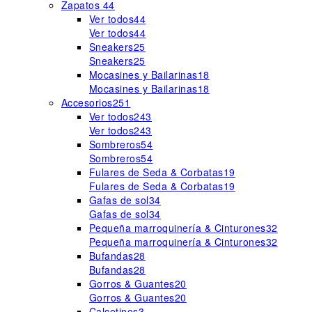
Zapatos
44
Ver todos
44
Ver todos
44
Sneakers
25
Sneakers
25
Mocasines y Bailarinas
18
Mocasines y Bailarinas
18
Accesorios
251
Ver todos
243
Ver todos
243
Sombreros
54
Sombreros
54
Fulares de Seda & Corbatas
19
Fulares de Seda & Corbatas
19
Gafas de sol
34
Gafas de sol
34
Pequeña marroquinería & Cinturones
32
Pequeña marroquinería & Cinturones
32
Bufandas
28
Bufandas
28
Gorros & Guantes
20
Gorros & Guantes
20
Calcetines
3