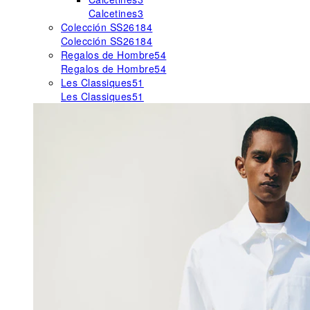
Calcetines
3
Colección SS26
184
Colección SS26
184
Regalos de Hombre
54
Regalos de Hombre
54
Les Classiques
51
Les Classiques
51