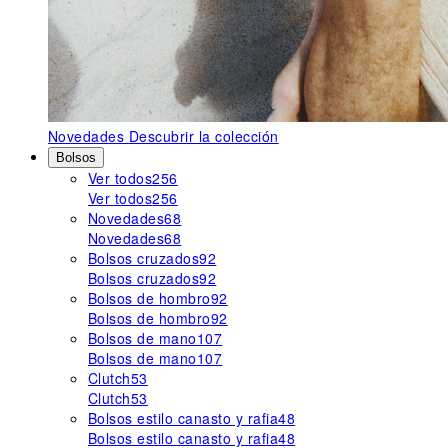
Novedades
Descubrir la colección
Bolsos
Ver todos
256
Ver todos
256
Novedades
68
Novedades
68
Bolsos cruzados
92
Bolsos cruzados
92
Bolsos de hombro
92
Bolsos de hombro
92
Bolsos de mano
107
Bolsos de mano
107
Clutch
53
Clutch
53
Bolsos estilo canasto y rafia
48
Bolsos estilo canasto y rafia
48