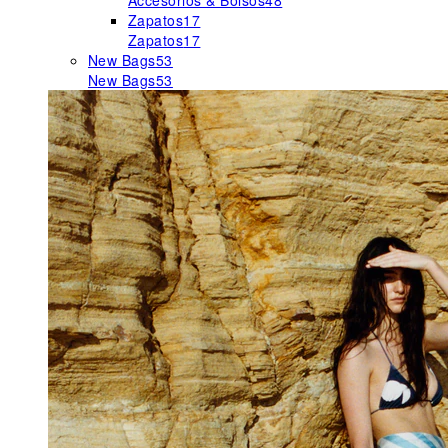
Accesorios & Bolsos
48
Zapatos
17
Zapatos
17
New Bags
53
New Bags
53