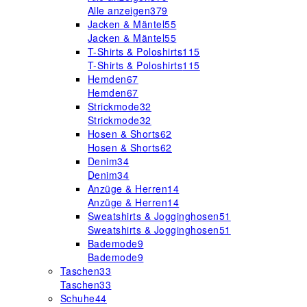
Alle anzeigen
379
Jacken & Mäntel
55
Jacken & Mäntel
55
T-Shirts & Poloshirts
115
T-Shirts & Poloshirts
115
Hemden
67
Hemden
67
Strickmode
32
Strickmode
32
Hosen & Shorts
62
Hosen & Shorts
62
Denim
34
Denim
34
Anzüge & Herren
14
Anzüge & Herren
14
Sweatshirts & Jogginghosen
51
Sweatshirts & Jogginghosen
51
Bademode
9
Bademode
9
Taschen
33
Taschen
33
Schuhe
44