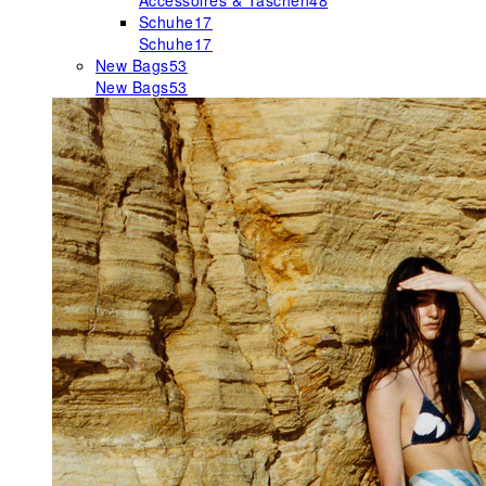
Accessoires & Taschen
48
Schuhe
17
Schuhe
17
New Bags
53
New Bags
53