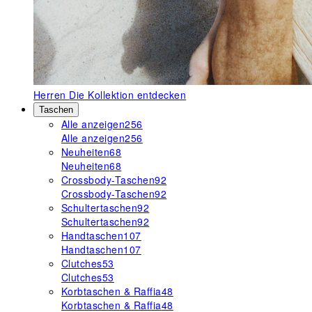
Herren
Die Kollektion entdecken
Taschen
Alle anzeigen
256
Alle anzeigen
256
Neuheiten
68
Neuheiten
68
Crossbody-Taschen
92
Crossbody-Taschen
92
Schultertaschen
92
Schultertaschen
92
Handtaschen
107
Handtaschen
107
Clutches
53
Clutches
53
Korbtaschen & Raffia
48
Korbtaschen & Raffia
48