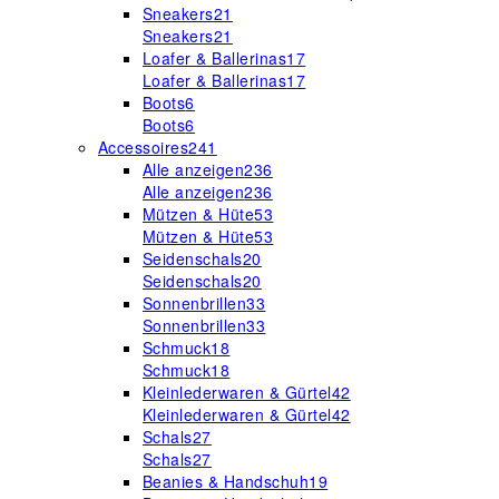
Sneakers
21
Sneakers
21
Loafer & Ballerinas
17
Loafer & Ballerinas
17
Boots
6
Boots
6
Accessoires
241
Alle anzeigen
236
Alle anzeigen
236
Mützen & Hüte
53
Mützen & Hüte
53
Seidenschals
20
Seidenschals
20
Sonnenbrillen
33
Sonnenbrillen
33
Schmuck
18
Schmuck
18
Kleinlederwaren & Gürtel
42
Kleinlederwaren & Gürtel
42
Schals
27
Schals
27
Beanies & Handschuh
19