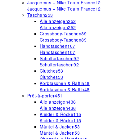
Jacquemus + Nike Team France
12
Jacquemus + Nike Team France
12
Taschen
253
Alle anzeigen
252
Alle anzeigen
252
Crossbody-Taschen
89
Crossbody-Taschen
89
Handtaschen
107
Handtaschen
107
Schultertaschen
92
Schultertaschen
92
Clutches
53
Clutches
53
Korbtaschen & Raffia
48
Korbtaschen & Raffia
48
Prêt-à-porter
451
Alle anzeigen
436
Alle anzeigen
436
Kleider & Röcke
115
Kleider & Röcke
115
Mäntel & Jacken
53
Mäntel & Jacken
53