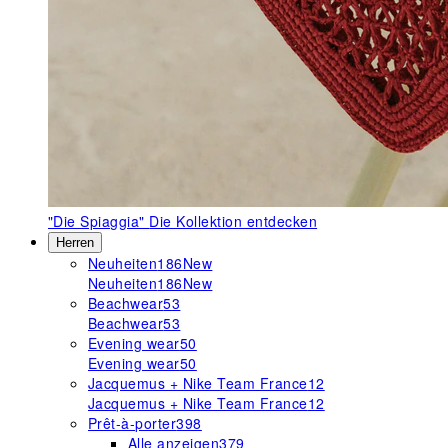
"Die Spiaggia"
Die Kollektion entdecken
Herren
Neuheiten
186
New
Neuheiten
186
New
Beachwear
53
Beachwear
53
Evening wear
50
Evening wear
50
Jacquemus + Nike Team France
12
Jacquemus + Nike Team France
12
Prêt-à-porter
398
Alle anzeigen
379