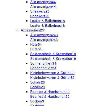
Alle anzeigen
44
Alle anzeigen
44
Sneakers
25
Sneakers
25
Loafer & Ballerinas
18
Loafer & Ballerinas
18
Accessoires
251
Alle anzeigen
243
Alle anzeigen
243
Hüte
54
Hüte
54
Seidenschals & Krawatten
19
Seidenschals & Krawatten
19
Sonnenbrillen
34
Sonnenbrillen
34
Kleinlederwaren & Gürtel
32
Kleinlederwaren & Gürtel
32
Schals
28
Schals
28
Beanies & Handschuh
20
Beanies & Handschuh
20
Socken
3
Socken
3