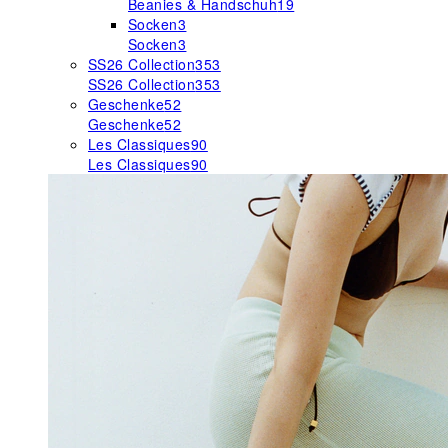
Beanies & Handschuh
19
Socken
3
Socken
3
SS26 Collection
353
SS26 Collection
353
Geschenke
52
Geschenke
52
Les Classiques
90
Les Classiques
90