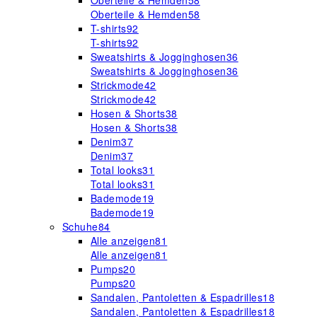
Oberteile & Hemden
58
Oberteile & Hemden
58
T-shirts
92
T-shirts
92
Sweatshirts & Jogginghosen
36
Sweatshirts & Jogginghosen
36
Strickmode
42
Strickmode
42
Hosen & Shorts
38
Hosen & Shorts
38
Denim
37
Denim
37
Total looks
31
Total looks
31
Bademode
19
Bademode
19
Schuhe
84
Alle anzeigen
81
Alle anzeigen
81
Pumps
20
Pumps
20
Sandalen, Pantoletten & Espadrilles
18
Sandalen, Pantoletten & Espadrilles
18