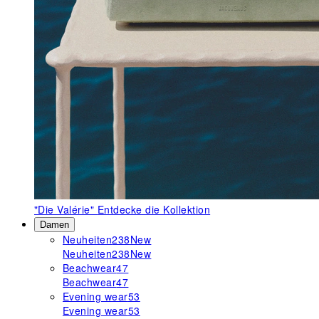
"Die Valérie"
Entdecke die Kollektion
Damen
Neuheiten
238
New
Neuheiten
238
New
Beachwear
47
Beachwear
47
Evening wear
53
Evening wear
53