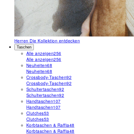
Herren
Die Kollektion entdecken
Taschen
Alle anzeigen
256
Alle anzeigen
256
Neuheiten
68
Neuheiten
68
Crossbody-Taschen
92
Crossbody-Taschen
92
Schultertaschen
92
Schultertaschen
92
Handtaschen
107
Handtaschen
107
Clutches
53
Clutches
53
Korbtaschen & Raffia
48
Korbtaschen & Raffia
48