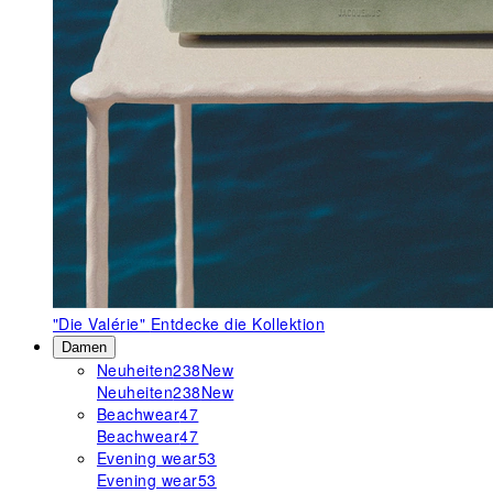
"Die Valérie"
Entdecke die Kollektion
Damen
Neuheiten
238
New
Neuheiten
238
New
Beachwear
47
Beachwear
47
Evening wear
53
Evening wear
53