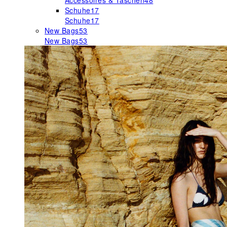
Accessoires & Taschen
48
Schuhe
17
Schuhe
17
New Bags
53
New Bags
53