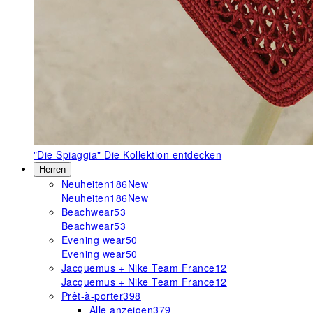
"Die Spiaggia"
Die Kollektion entdecken
Herren
Neuheiten
186
New
Neuheiten
186
New
Beachwear
53
Beachwear
53
Evening wear
50
Evening wear
50
Jacquemus + Nike Team France
12
Jacquemus + Nike Team France
12
Prêt-à-porter
398
Alle anzeigen
379