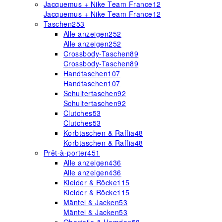
Jacquemus + Nike Team France
12
Jacquemus + Nike Team France
12
Taschen
253
Alle anzeigen
252
Alle anzeigen
252
Crossbody-Taschen
89
Crossbody-Taschen
89
Handtaschen
107
Handtaschen
107
Schultertaschen
92
Schultertaschen
92
Clutches
53
Clutches
53
Korbtaschen & Raffia
48
Korbtaschen & Raffia
48
Prêt-à-porter
451
Alle anzeigen
436
Alle anzeigen
436
Kleider & Röcke
115
Kleider & Röcke
115
Mäntel & Jacken
53
Mäntel & Jacken
53