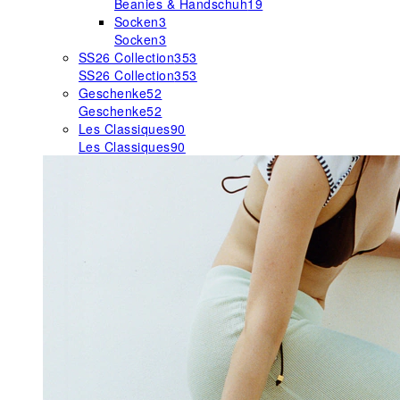
Beanies & Handschuh
19
Socken
3
Socken
3
SS26 Collection
353
SS26 Collection
353
Geschenke
52
Geschenke
52
Les Classiques
90
Les Classiques
90