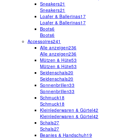
Sneakers
21
Sneakers
21
Loafer & Ballerinas
17
Loafer & Ballerinas
17
Boots
6
Boots
6
Accessoires
241
Alle anzeigen
236
Alle anzeigen
236
Mützen & Hüte
53
Mützen & Hüte
53
Seidenschals
20
Seidenschals
20
Sonnenbrillen
33
Sonnenbrillen
33
Schmuck
18
Schmuck
18
Kleinlederwaren & Gürtel
42
Kleinlederwaren & Gürtel
42
Schals
27
Schals
27
Beanies & Handschuh
19