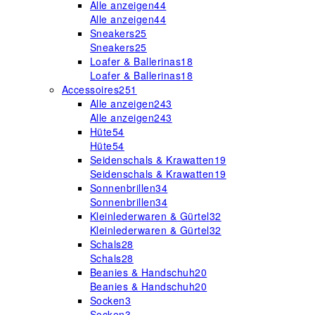
Alle anzeigen
44
Alle anzeigen
44
Sneakers
25
Sneakers
25
Loafer & Ballerinas
18
Loafer & Ballerinas
18
Accessoires
251
Alle anzeigen
243
Alle anzeigen
243
Hüte
54
Hüte
54
Seidenschals & Krawatten
19
Seidenschals & Krawatten
19
Sonnenbrillen
34
Sonnenbrillen
34
Kleinlederwaren & Gürtel
32
Kleinlederwaren & Gürtel
32
Schals
28
Schals
28
Beanies & Handschuh
20
Beanies & Handschuh
20
Socken
3
Socken
3