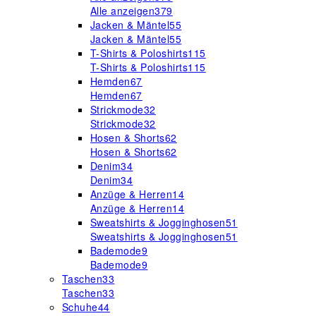
Alle anzeigen
379
Jacken & Mäntel
55
Jacken & Mäntel
55
T-Shirts & Poloshirts
115
T-Shirts & Poloshirts
115
Hemden
67
Hemden
67
Strickmode
32
Strickmode
32
Hosen & Shorts
62
Hosen & Shorts
62
Denim
34
Denim
34
Anzüge & Herren
14
Anzüge & Herren
14
Sweatshirts & Jogginghosen
51
Sweatshirts & Jogginghosen
51
Bademode
9
Bademode
9
Taschen
33
Taschen
33
Schuhe
44