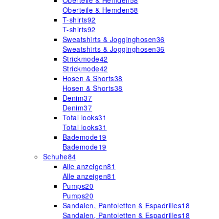
Oberteile & Hemden
58
Oberteile & Hemden
58
T-shirts
92
T-shirts
92
Sweatshirts & Jogginghosen
36
Sweatshirts & Jogginghosen
36
Strickmode
42
Strickmode
42
Hosen & Shorts
38
Hosen & Shorts
38
Denim
37
Denim
37
Total looks
31
Total looks
31
Bademode
19
Bademode
19
Schuhe
84
Alle anzeigen
81
Alle anzeigen
81
Pumps
20
Pumps
20
Sandalen, Pantoletten & Espadrilles
18
Sandalen, Pantoletten & Espadrilles
18