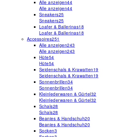
Alle anzeigen
44
Alle anzeigen
44
Sneakers
25
Sneakers
25
Loafer & Ballerinas
18
Loafer & Ballerinas
18
Accessoires
251
Alle anzeigen
243
Alle anzeigen
243
Hüte
54
Hüte
54
Seidenschals & Krawatten
19
Seidenschals & Krawatten
19
Sonnenbrillen
34
Sonnenbrillen
34
Kleinlederwaren & Gürtel
32
Kleinlederwaren & Gürtel
32
Schals
28
Schals
28
Beanies & Handschuh
20
Beanies & Handschuh
20
Socken
3
Socken
3