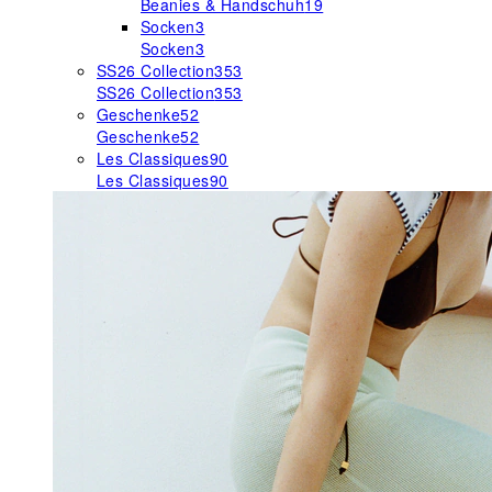
Beanies & Handschuh
19
Socken
3
Socken
3
SS26 Collection
353
SS26 Collection
353
Geschenke
52
Geschenke
52
Les Classiques
90
Les Classiques
90