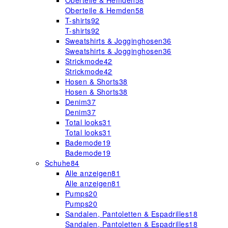
Oberteile & Hemden
58
Oberteile & Hemden
58
T-shirts
92
T-shirts
92
Sweatshirts & Jogginghosen
36
Sweatshirts & Jogginghosen
36
Strickmode
42
Strickmode
42
Hosen & Shorts
38
Hosen & Shorts
38
Denim
37
Denim
37
Total looks
31
Total looks
31
Bademode
19
Bademode
19
Schuhe
84
Alle anzeigen
81
Alle anzeigen
81
Pumps
20
Pumps
20
Sandalen, Pantoletten & Espadrilles
18
Sandalen, Pantoletten & Espadrilles
18