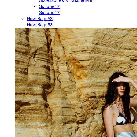
Accessoires & Taschen
48
Schuhe
17
Schuhe
17
New Bags
53
New Bags
53