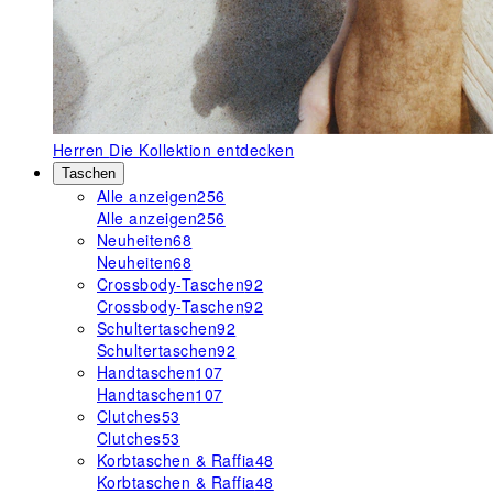
Herren
Die Kollektion entdecken
Taschen
Alle anzeigen
256
Alle anzeigen
256
Neuheiten
68
Neuheiten
68
Crossbody-Taschen
92
Crossbody-Taschen
92
Schultertaschen
92
Schultertaschen
92
Handtaschen
107
Handtaschen
107
Clutches
53
Clutches
53
Korbtaschen & Raffia
48
Korbtaschen & Raffia
48