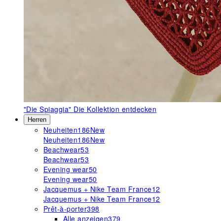
"Die Spiaggia"
Die Kollektion entdecken
Herren
Neuheiten
186
New
Neuheiten
186
New
Beachwear
53
Beachwear
53
Evening wear
50
Evening wear
50
Jacquemus + Nike Team France
12
Jacquemus + Nike Team France
12
Prêt-à-porter
398
Alle anzeigen
379