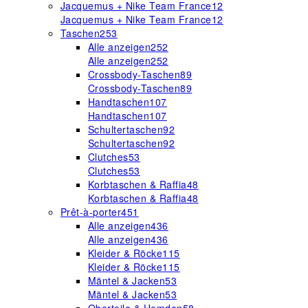
Jacquemus + Nike Team France
12
Jacquemus + Nike Team France
12
Taschen
253
Alle anzeigen
252
Alle anzeigen
252
Crossbody-Taschen
89
Crossbody-Taschen
89
Handtaschen
107
Handtaschen
107
Schultertaschen
92
Schultertaschen
92
Clutches
53
Clutches
53
Korbtaschen & Raffia
48
Korbtaschen & Raffia
48
Prêt-à-porter
451
Alle anzeigen
436
Alle anzeigen
436
Kleider & Röcke
115
Kleider & Röcke
115
Mäntel & Jacken
53
Mäntel & Jacken
53