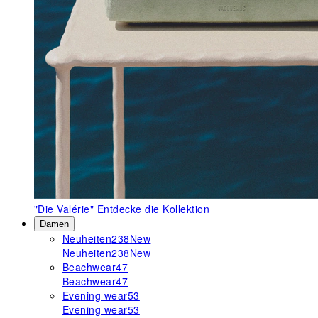
"Die Valérie"
Entdecke die Kollektion
Damen
Neuheiten
238
New
Neuheiten
238
New
Beachwear
47
Beachwear
47
Evening wear
53
Evening wear
53