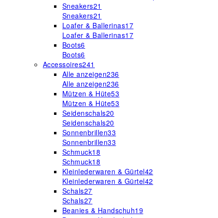
Sneakers
21
Sneakers
21
Loafer & Ballerinas
17
Loafer & Ballerinas
17
Boots
6
Boots
6
Accessoires
241
Alle anzeigen
236
Alle anzeigen
236
Mützen & Hüte
53
Mützen & Hüte
53
Seidenschals
20
Seidenschals
20
Sonnenbrillen
33
Sonnenbrillen
33
Schmuck
18
Schmuck
18
Kleinlederwaren & Gürtel
42
Kleinlederwaren & Gürtel
42
Schals
27
Schals
27
Beanies & Handschuh
19