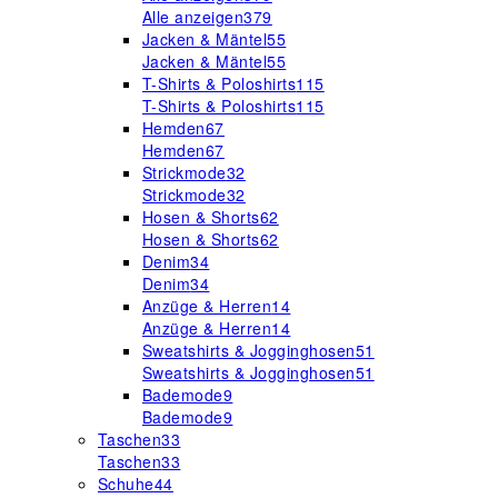
Alle anzeigen
379
Jacken & Mäntel
55
Jacken & Mäntel
55
T-Shirts & Poloshirts
115
T-Shirts & Poloshirts
115
Hemden
67
Hemden
67
Strickmode
32
Strickmode
32
Hosen & Shorts
62
Hosen & Shorts
62
Denim
34
Denim
34
Anzüge & Herren
14
Anzüge & Herren
14
Sweatshirts & Jogginghosen
51
Sweatshirts & Jogginghosen
51
Bademode
9
Bademode
9
Taschen
33
Taschen
33
Schuhe
44