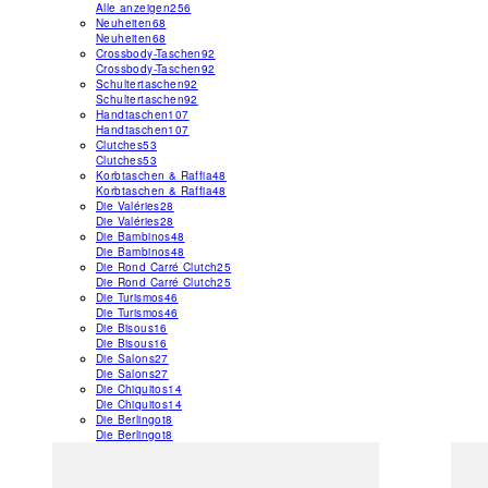
Alle anzeigen
256
Neuheiten
68
Neuheiten
68
Crossbody-Taschen
92
Crossbody-Taschen
92
Schultertaschen
92
Schultertaschen
92
Handtaschen
107
Handtaschen
107
Clutches
53
Clutches
53
Korbtaschen & Raffia
48
Korbtaschen & Raffia
48
Die Valéries
28
Die Valéries
28
Die Bambinos
48
Die Bambinos
48
Die Rond Carré Clutch
25
Die Rond Carré Clutch
25
Die Turismos
46
Die Turismos
46
Die Bisous
16
Die Bisous
16
Die Salons
27
Die Salons
27
Die Chiquitos
14
Die Chiquitos
14
Die Berlingot
8
Die Berlingot
8