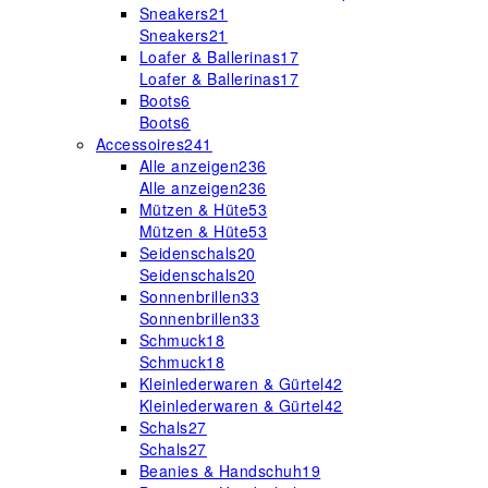
Sneakers
21
Sneakers
21
Loafer & Ballerinas
17
Loafer & Ballerinas
17
Boots
6
Boots
6
Accessoires
241
Alle anzeigen
236
Alle anzeigen
236
Mützen & Hüte
53
Mützen & Hüte
53
Seidenschals
20
Seidenschals
20
Sonnenbrillen
33
Sonnenbrillen
33
Schmuck
18
Schmuck
18
Kleinlederwaren & Gürtel
42
Kleinlederwaren & Gürtel
42
Schals
27
Schals
27
Beanies & Handschuh
19