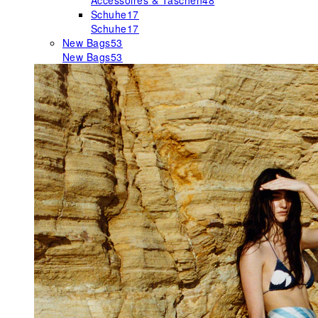
Accessoires & Taschen
48
Schuhe
17
Schuhe
17
New Bags
53
New Bags
53