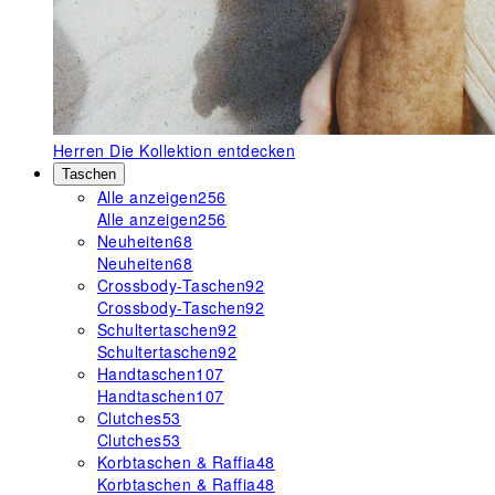
Herren
Die Kollektion entdecken
Taschen
Alle anzeigen
256
Alle anzeigen
256
Neuheiten
68
Neuheiten
68
Crossbody-Taschen
92
Crossbody-Taschen
92
Schultertaschen
92
Schultertaschen
92
Handtaschen
107
Handtaschen
107
Clutches
53
Clutches
53
Korbtaschen & Raffia
48
Korbtaschen & Raffia
48