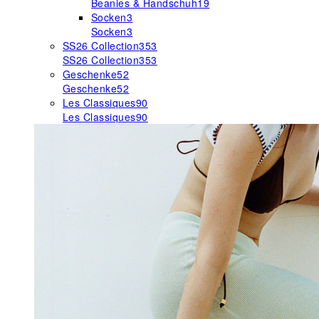
Beanies & Handschuh
19
Socken
3
Socken
3
SS26 Collection
353
SS26 Collection
353
Geschenke
52
Geschenke
52
Les Classiques
90
Les Classiques
90