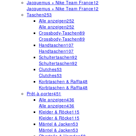
Jacquemus + Nike Team France
12
Jacquemus + Nike Team France
12
Taschen
253
Alle anzeigen
252
Alle anzeigen
252
Crossbody-Taschen
89
Crossbody-Taschen
89
Handtaschen
107
Handtaschen
107
Schultertaschen
92
Schultertaschen
92
Clutches
53
Clutches
53
Korbtaschen & Raffia
48
Korbtaschen & Raffia
48
Prêt-à-porter
451
Alle anzeigen
436
Alle anzeigen
436
Kleider & Röcke
115
Kleider & Röcke
115
Mäntel & Jacken
53
Mäntel & Jacken
53