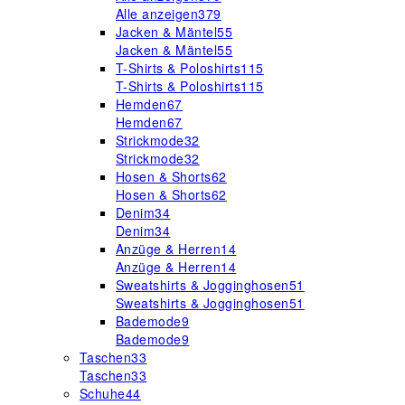
Alle anzeigen
379
Jacken & Mäntel
55
Jacken & Mäntel
55
T-Shirts & Poloshirts
115
T-Shirts & Poloshirts
115
Hemden
67
Hemden
67
Strickmode
32
Strickmode
32
Hosen & Shorts
62
Hosen & Shorts
62
Denim
34
Denim
34
Anzüge & Herren
14
Anzüge & Herren
14
Sweatshirts & Jogginghosen
51
Sweatshirts & Jogginghosen
51
Bademode
9
Bademode
9
Taschen
33
Taschen
33
Schuhe
44