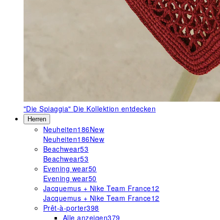
"Die Spiaggia"
Die Kollektion entdecken
Herren
Neuheiten
186
New
Neuheiten
186
New
Beachwear
53
Beachwear
53
Evening wear
50
Evening wear
50
Jacquemus + Nike Team France
12
Jacquemus + Nike Team France
12
Prêt-à-porter
398
Alle anzeigen
379