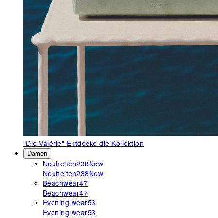
"Die Valérie"
Entdecke die Kollektion
Damen
Neuheiten
238
New
Neuheiten
238
New
Beachwear
47
Beachwear
47
Evening wear
53
Evening wear
53