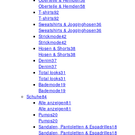
Oberteile & Hemden
58
Oberteile & Hemden
58
T-shirts
92
T-shirts
92
Sweatshirts & Jogginghosen
36
Sweatshirts & Jogginghosen
36
Strickmode
42
Strickmode
42
Hosen & Shorts
38
Hosen & Shorts
38
Denim
37
Denim
37
Total looks
31
Total looks
31
Bademode
19
Bademode
19
Schuhe
84
Alle anzeigen
81
Alle anzeigen
81
Pumps
20
Pumps
20
Sandalen, Pantoletten & Espadrilles
18
Sandalen, Pantoletten & Espadrilles
18