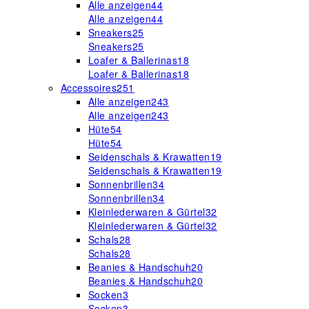
Alle anzeigen
44
Alle anzeigen
44
Sneakers
25
Sneakers
25
Loafer & Ballerinas
18
Loafer & Ballerinas
18
Accessoires
251
Alle anzeigen
243
Alle anzeigen
243
Hüte
54
Hüte
54
Seidenschals & Krawatten
19
Seidenschals & Krawatten
19
Sonnenbrillen
34
Sonnenbrillen
34
Kleinlederwaren & Gürtel
32
Kleinlederwaren & Gürtel
32
Schals
28
Schals
28
Beanies & Handschuh
20
Beanies & Handschuh
20
Socken
3
Socken
3