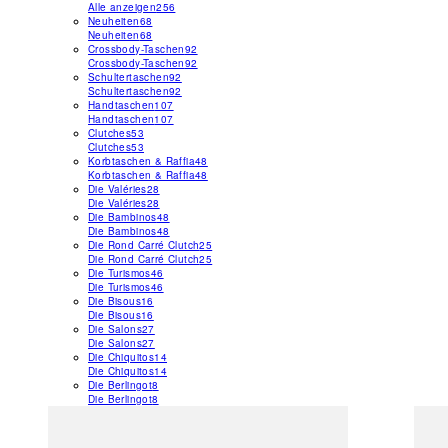
Alle anzeigen
256
Neuheiten
68
Neuheiten
68
Crossbody-Taschen
92
Crossbody-Taschen
92
Schultertaschen
92
Schultertaschen
92
Handtaschen
107
Handtaschen
107
Clutches
53
Clutches
53
Korbtaschen & Raffia
48
Korbtaschen & Raffia
48
Die Valéries
28
Die Valéries
28
Die Bambinos
48
Die Bambinos
48
Die Rond Carré Clutch
25
Die Rond Carré Clutch
25
Die Turismos
46
Die Turismos
46
Die Bisous
16
Die Bisous
16
Die Salons
27
Die Salons
27
Die Chiquitos
14
Die Chiquitos
14
Die Berlingot
8
Die Berlingot
8