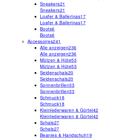
Sneakers
21
Sneakers
21
Loafer & Ballerinas
17
Loafer & Ballerinas
17
Boots
6
Boots
6
Accessoires
241
Alle anzeigen
236
Alle anzeigen
236
Mützen & Hüte
53
Mützen & Hüte
53
Seidenschals
20
Seidenschals
20
Sonnenbrillen
33
Sonnenbrillen
33
Schmuck
18
Schmuck
18
Kleinlederwaren & Gürtel
42
Kleinlederwaren & Gürtel
42
Schals
27
Schals
27
Beanies & Handschuh
19