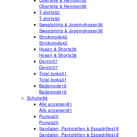
Oberteile & Hemden
58
Oberteile & Hemden
58
T-shirts
92
T-shirts
92
Sweatshirts & Jogginghosen
36
Sweatshirts & Jogginghosen
36
Strickmode
42
Strickmode
42
Hosen & Shorts
38
Hosen & Shorts
38
Denim
37
Denim
37
Total looks
31
Total looks
31
Bademode
19
Bademode
19
Schuhe
84
Alle anzeigen
81
Alle anzeigen
81
Pumps
20
Pumps
20
Sandalen, Pantoletten & Espadrilles
18
Sandalen, Pantoletten & Espadrilles
18