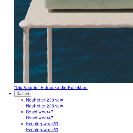
"Die Valérie"
Entdecke die Kollektion
Damen
Neuheiten
238
New
Neuheiten
238
New
Beachwear
47
Beachwear
47
Evening wear
53
Evening wear
53