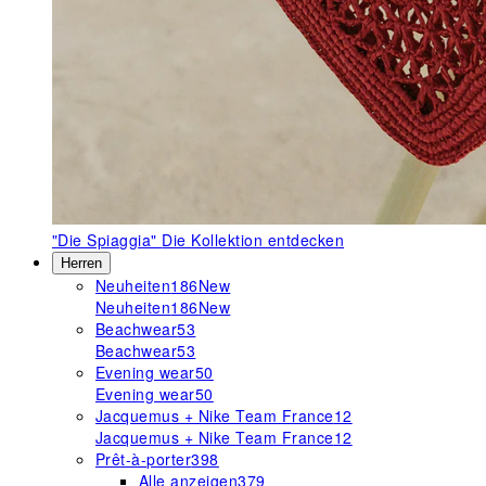
"Die Spiaggia"
Die Kollektion entdecken
Herren
Neuheiten
186
New
Neuheiten
186
New
Beachwear
53
Beachwear
53
Evening wear
50
Evening wear
50
Jacquemus + Nike Team France
12
Jacquemus + Nike Team France
12
Prêt-à-porter
398
Alle anzeigen
379