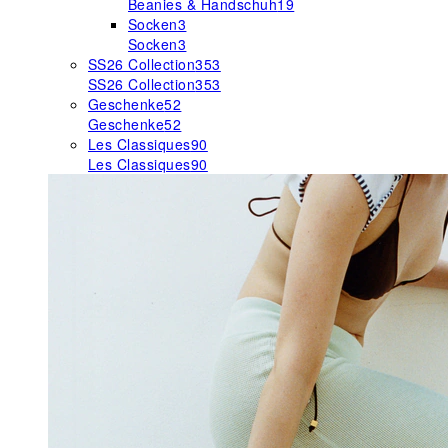
Beanies & Handschuh
19
Socken
3
Socken
3
SS26 Collection
353
SS26 Collection
353
Geschenke
52
Geschenke
52
Les Classiques
90
Les Classiques
90