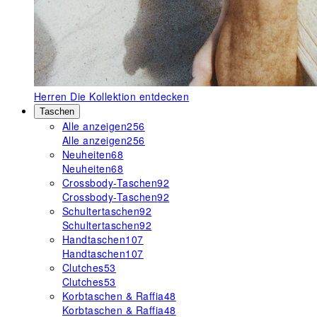
Herren
Die Kollektion entdecken
Taschen
Alle anzeigen
256
Alle anzeigen
256
Neuheiten
68
Neuheiten
68
Crossbody-Taschen
92
Crossbody-Taschen
92
Schultertaschen
92
Schultertaschen
92
Handtaschen
107
Handtaschen
107
Clutches
53
Clutches
53
Korbtaschen & Raffia
48
Korbtaschen & Raffia
48