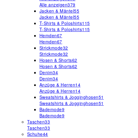
Alle anzeigen
379
Jacken & Mäntel
55
Jacken & Mäntel
55
T-Shirts & Poloshirts
115
T-Shirts & Poloshirts
115
Hemden
67
Hemden
67
Strickmode
32
Strickmode
32
Hosen & Shorts
62
Hosen & Shorts
62
Denim
34
Denim
34
Anzüge & Herren
14
Anzüge & Herren
14
Sweatshirts & Jogginghosen
51
Sweatshirts & Jogginghosen
51
Bademode
9
Bademode
9
Taschen
33
Taschen
33
Schuhe
44