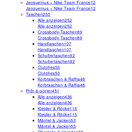
Jacquemus + Nike Team France
12
Jacquemus + Nike Team France
12
Taschen
253
Alle anzeigen
252
Alle anzeigen
252
Crossbody-Taschen
89
Crossbody-Taschen
89
Handtaschen
107
Handtaschen
107
Schultertaschen
92
Schultertaschen
92
Clutches
53
Clutches
53
Korbtaschen & Raffia
48
Korbtaschen & Raffia
48
Prêt-à-porter
451
Alle anzeigen
436
Alle anzeigen
436
Kleider & Röcke
115
Kleider & Röcke
115
Mäntel & Jacken
53
Mäntel & Jacken
53