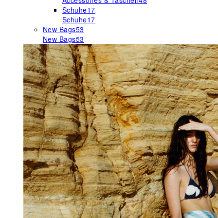
Accessoires & Taschen
48
Schuhe
17
Schuhe
17
New Bags
53
New Bags
53