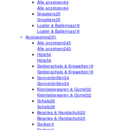
Alle anzeigen
44
Alle anzeigen
44
Sneakers
25
Sneakers
25
Loafer & Ballerinas
18
Loafer & Ballerinas
18
Accessoires
251
Alle anzeigen
243
Alle anzeigen
243
Hüte
54
Hüte
54
Seidenschals & Krawatten
19
Seidenschals & Krawatten
19
Sonnenbrillen
34
Sonnenbrillen
34
Kleinlederwaren & Gürtel
32
Kleinlederwaren & Gürtel
32
Schals
28
Schals
28
Beanies & Handschuh
20
Beanies & Handschuh
20
Socken
3
Socken
3