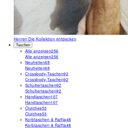
Herren
Die Kollektion entdecken
Taschen
Alle anzeigen
256
Alle anzeigen
256
Neuheiten
68
Neuheiten
68
Crossbody-Taschen
92
Crossbody-Taschen
92
Schultertaschen
92
Schultertaschen
92
Handtaschen
107
Handtaschen
107
Clutches
53
Clutches
53
Korbtaschen & Raffia
48
Korbtaschen & Raffia
48