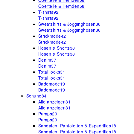
Oberteile & Hemden
58
Oberteile & Hemden
58
T-shirts
92
T-shirts
92
Sweatshirts & Jogginghosen
36
Sweatshirts & Jogginghosen
36
Strickmode
42
Strickmode
42
Hosen & Shorts
38
Hosen & Shorts
38
Denim
37
Denim
37
Total looks
31
Total looks
31
Bademode
19
Bademode
19
Schuhe
84
Alle anzeigen
81
Alle anzeigen
81
Pumps
20
Pumps
20
Sandalen, Pantoletten & Espadrilles
18
Sandalen, Pantoletten & Espadrilles
18