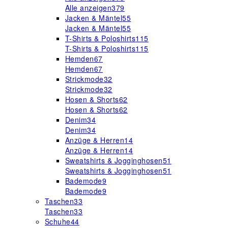
Alle anzeigen
379
Jacken & Mäntel
55
Jacken & Mäntel
55
T-Shirts & Poloshirts
115
T-Shirts & Poloshirts
115
Hemden
67
Hemden
67
Strickmode
32
Strickmode
32
Hosen & Shorts
62
Hosen & Shorts
62
Denim
34
Denim
34
Anzüge & Herren
14
Anzüge & Herren
14
Sweatshirts & Jogginghosen
51
Sweatshirts & Jogginghosen
51
Bademode
9
Bademode
9
Taschen
33
Taschen
33
Schuhe
44