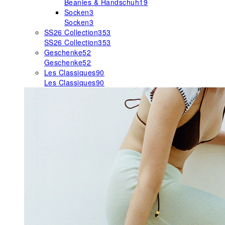
Beanies & Handschuh
19
Socken
3
Socken
3
SS26 Collection
353
SS26 Collection
353
Geschenke
52
Geschenke
52
Les Classiques
90
Les Classiques
90