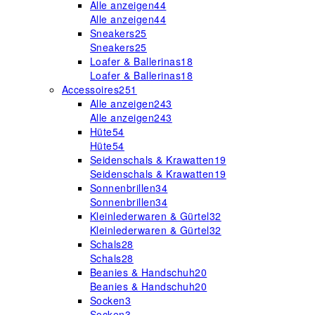
Alle anzeigen
44
Alle anzeigen
44
Sneakers
25
Sneakers
25
Loafer & Ballerinas
18
Loafer & Ballerinas
18
Accessoires
251
Alle anzeigen
243
Alle anzeigen
243
Hüte
54
Hüte
54
Seidenschals & Krawatten
19
Seidenschals & Krawatten
19
Sonnenbrillen
34
Sonnenbrillen
34
Kleinlederwaren & Gürtel
32
Kleinlederwaren & Gürtel
32
Schals
28
Schals
28
Beanies & Handschuh
20
Beanies & Handschuh
20
Socken
3
Socken
3