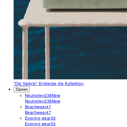
"Die Valérie"
Entdecke die Kollektion
Damen
Neuheiten
238
New
Neuheiten
238
New
Beachwear
47
Beachwear
47
Evening wear
53
Evening wear
53