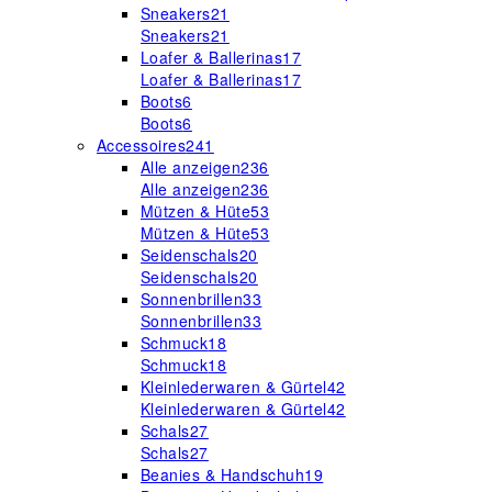
Sneakers
21
Sneakers
21
Loafer & Ballerinas
17
Loafer & Ballerinas
17
Boots
6
Boots
6
Accessoires
241
Alle anzeigen
236
Alle anzeigen
236
Mützen & Hüte
53
Mützen & Hüte
53
Seidenschals
20
Seidenschals
20
Sonnenbrillen
33
Sonnenbrillen
33
Schmuck
18
Schmuck
18
Kleinlederwaren & Gürtel
42
Kleinlederwaren & Gürtel
42
Schals
27
Schals
27
Beanies & Handschuh
19