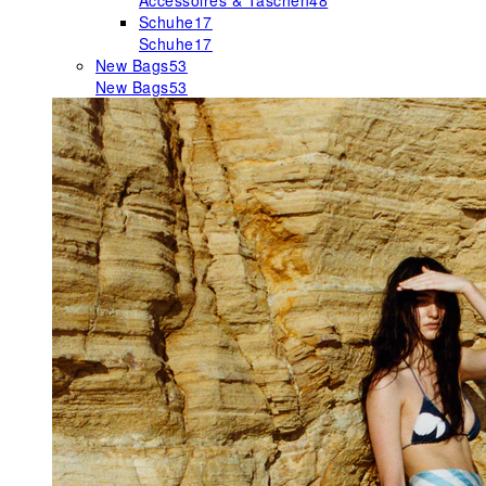
Accessoires & Taschen
48
Schuhe
17
Schuhe
17
New Bags
53
New Bags
53