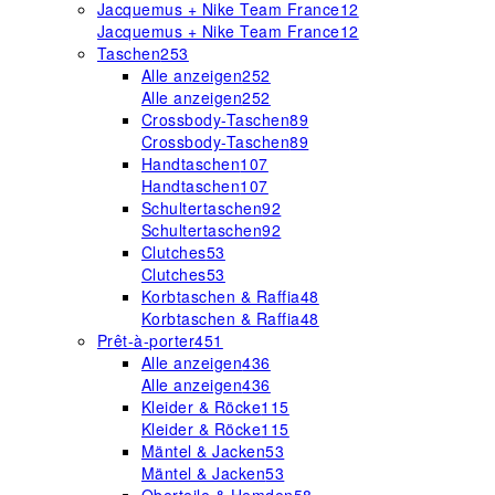
Jacquemus + Nike Team France
12
Jacquemus + Nike Team France
12
Taschen
253
Alle anzeigen
252
Alle anzeigen
252
Crossbody-Taschen
89
Crossbody-Taschen
89
Handtaschen
107
Handtaschen
107
Schultertaschen
92
Schultertaschen
92
Clutches
53
Clutches
53
Korbtaschen & Raffia
48
Korbtaschen & Raffia
48
Prêt-à-porter
451
Alle anzeigen
436
Alle anzeigen
436
Kleider & Röcke
115
Kleider & Röcke
115
Mäntel & Jacken
53
Mäntel & Jacken
53