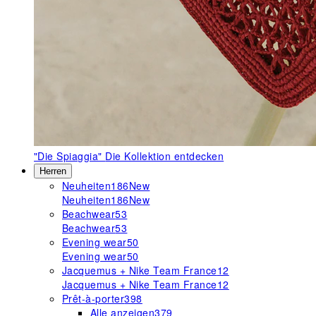
"Die Spiaggia"
Die Kollektion entdecken
Herren
Neuheiten
186
New
Neuheiten
186
New
Beachwear
53
Beachwear
53
Evening wear
50
Evening wear
50
Jacquemus + Nike Team France
12
Jacquemus + Nike Team France
12
Prêt-à-porter
398
Alle anzeigen
379