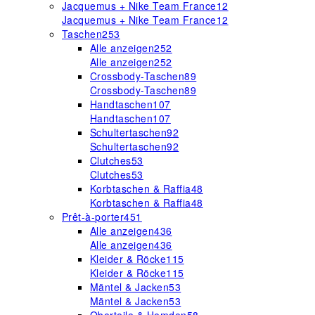
Jacquemus + Nike Team France
12
Jacquemus + Nike Team France
12
Taschen
253
Alle anzeigen
252
Alle anzeigen
252
Crossbody-Taschen
89
Crossbody-Taschen
89
Handtaschen
107
Handtaschen
107
Schultertaschen
92
Schultertaschen
92
Clutches
53
Clutches
53
Korbtaschen & Raffia
48
Korbtaschen & Raffia
48
Prêt-à-porter
451
Alle anzeigen
436
Alle anzeigen
436
Kleider & Röcke
115
Kleider & Röcke
115
Mäntel & Jacken
53
Mäntel & Jacken
53