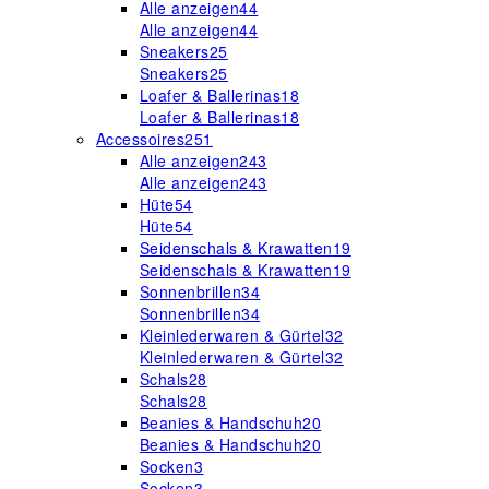
Alle anzeigen
44
Alle anzeigen
44
Sneakers
25
Sneakers
25
Loafer & Ballerinas
18
Loafer & Ballerinas
18
Accessoires
251
Alle anzeigen
243
Alle anzeigen
243
Hüte
54
Hüte
54
Seidenschals & Krawatten
19
Seidenschals & Krawatten
19
Sonnenbrillen
34
Sonnenbrillen
34
Kleinlederwaren & Gürtel
32
Kleinlederwaren & Gürtel
32
Schals
28
Schals
28
Beanies & Handschuh
20
Beanies & Handschuh
20
Socken
3
Socken
3