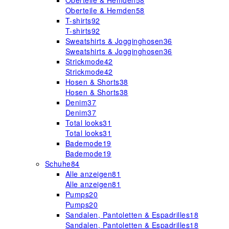
Oberteile & Hemden
58
Oberteile & Hemden
58
T-shirts
92
T-shirts
92
Sweatshirts & Jogginghosen
36
Sweatshirts & Jogginghosen
36
Strickmode
42
Strickmode
42
Hosen & Shorts
38
Hosen & Shorts
38
Denim
37
Denim
37
Total looks
31
Total looks
31
Bademode
19
Bademode
19
Schuhe
84
Alle anzeigen
81
Alle anzeigen
81
Pumps
20
Pumps
20
Sandalen, Pantoletten & Espadrilles
18
Sandalen, Pantoletten & Espadrilles
18