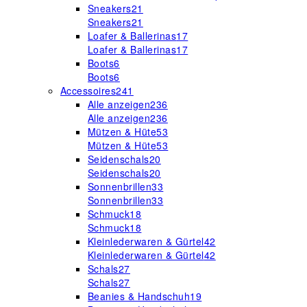
Sneakers
21
Sneakers
21
Loafer & Ballerinas
17
Loafer & Ballerinas
17
Boots
6
Boots
6
Accessoires
241
Alle anzeigen
236
Alle anzeigen
236
Mützen & Hüte
53
Mützen & Hüte
53
Seidenschals
20
Seidenschals
20
Sonnenbrillen
33
Sonnenbrillen
33
Schmuck
18
Schmuck
18
Kleinlederwaren & Gürtel
42
Kleinlederwaren & Gürtel
42
Schals
27
Schals
27
Beanies & Handschuh
19