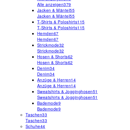
Alle anzeigen
379
Jacken & Mäntel
55
Jacken & Mäntel
55
T-Shirts & Poloshirts
115
T-Shirts & Poloshirts
115
Hemden
67
Hemden
67
Strickmode
32
Strickmode
32
Hosen & Shorts
62
Hosen & Shorts
62
Denim
34
Denim
34
Anzüge & Herren
14
Anzüge & Herren
14
Sweatshirts & Jogginghosen
51
Sweatshirts & Jogginghosen
51
Bademode
9
Bademode
9
Taschen
33
Taschen
33
Schuhe
44