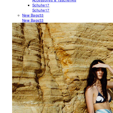
Accessoires & Taschen
48
Schuhe
17
Schuhe
17
New Bags
53
New Bags
53