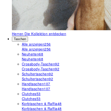
Herren
Die Kollektion entdecken
Taschen
Alle anzeigen
256
Alle anzeigen
256
Neuheiten
68
Neuheiten
68
Crossbody-Taschen
92
Crossbody-Taschen
92
Schultertaschen
92
Schultertaschen
92
Handtaschen
107
Handtaschen
107
Clutches
53
Clutches
53
Korbtaschen & Raffia
48
Korbtaschen & Raffia
48