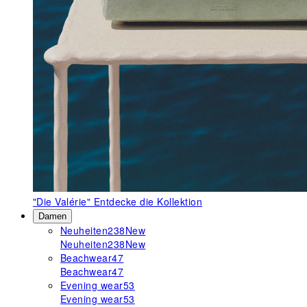
"Die Valérie"
Entdecke die Kollektion
Damen
Neuheiten
238
New
Neuheiten
238
New
Beachwear
47
Beachwear
47
Evening wear
53
Evening wear
53