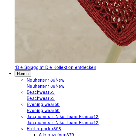
"Die Spiaggia"
Die Kollektion entdecken
Herren
Neuheiten
186
New
Neuheiten
186
New
Beachwear
53
Beachwear
53
Evening wear
50
Evening wear
50
Jacquemus + Nike Team France
12
Jacquemus + Nike Team France
12
Prêt-à-porter
398
Alle anzeigen
379