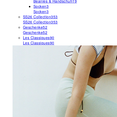
Beanies & Handschuh
19
Socken
3
Socken
3
SS26 Collection
353
SS26 Collection
353
Geschenke
52
Geschenke
52
Les Classiques
90
Les Classiques
90