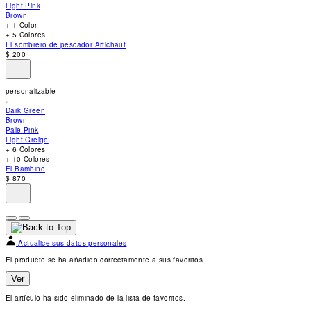
accessibility
Light Pink
menu.
Brown
+ 1 Color
+ 5 Colores
El sombrero de pescador Artichaut
$ 200
personalizable
Dark Green
Brown
Pale Pink
Light Greige
+ 6 Colores
+ 10 Colores
El Bambino
$ 870
Actualice sus datos personales
El producto se ha añadido correctamente a sus favoritos.
Ver
El artículo ha sido eliminado de la lista de favoritos.