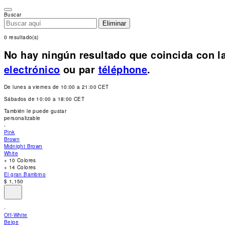
Please
note:
Buscar
This
Eliminar
website
includes
0 resultado(s)
an
accessibility
No hay ningún resultado que coincida con la
system.
Press
electrónico
ou par
téléphone
.
Control-
F11
to
De lunes a viernes de 10:00 a 21:00 CET
adjust
the
Sábados de 10:00 a 18:00 CET
website
to
También le puede gustar
people
personalizable
with
visual
Pink
disabilities
Brown
who
Midnight Brown
are
White
using
+ 10 Colores
a
+ 14 Colores
screen
El gran Bambino
reader;
$ 1,150
Press
Control-
F10
to
open
Off-White
an
Beige