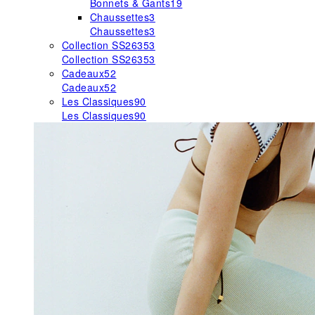
Bonnets & Gants
19
Chaussettes
3
Chaussettes
3
Collection SS26
353
Collection SS26
353
Cadeaux
52
Cadeaux
52
Les Classiques
90
Les Classiques
90