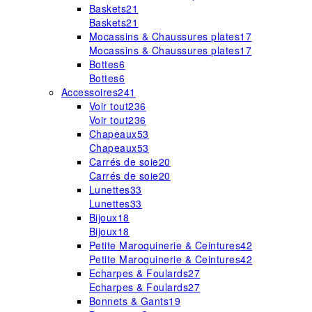
Baskets
21
Baskets
21
Mocassins & Chaussures plates
17
Mocassins & Chaussures plates
17
Bottes
6
Bottes
6
Accessoires
241
Voir tout
236
Voir tout
236
Chapeaux
53
Chapeaux
53
Carrés de soie
20
Carrés de soie
20
Lunettes
33
Lunettes
33
Bijoux
18
Bijoux
18
Petite Maroquinerie & Ceintures
42
Petite Maroquinerie & Ceintures
42
Echarpes & Foulards
27
Echarpes & Foulards
27
Bonnets & Gants
19