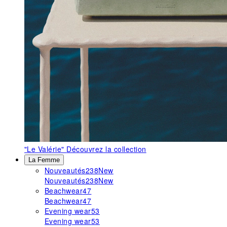
"Le Valérie"
Découvrez la collection
La Femme
Nouveautés
238
New
Nouveautés
238
New
Beachwear
47
Beachwear
47
Evening wear
53
Evening wear
53