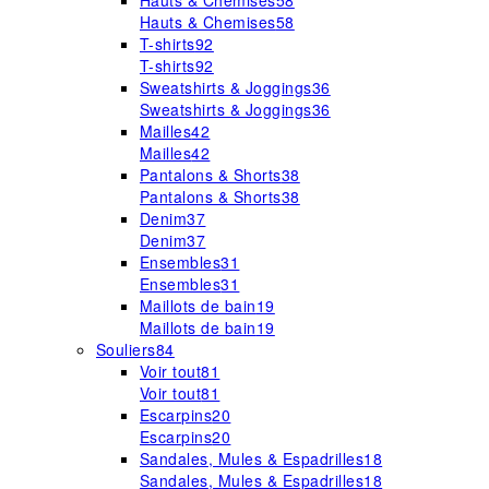
Hauts & Chemises
58
Hauts & Chemises
58
T-shirts
92
T-shirts
92
Sweatshirts & Joggings
36
Sweatshirts & Joggings
36
Mailles
42
Mailles
42
Pantalons & Shorts
38
Pantalons & Shorts
38
Denim
37
Denim
37
Ensembles
31
Ensembles
31
Maillots de bain
19
Maillots de bain
19
Souliers
84
Voir tout
81
Voir tout
81
Escarpins
20
Escarpins
20
Sandales, Mules & Espadrilles
18
Sandales, Mules & Espadrilles
18