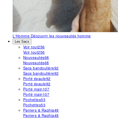
L'Homme
Découvrir les nouveautés homme
Les Sacs
Voir tout
256
Voir tout
256
Nouveautés
68
Nouveautés
68
Sacs bandoulière
92
Sacs bandoulière
92
Porté épaule
92
Porté épaule
92
Porté main
107
Porté main
107
Pochettes
53
Pochettes
53
Paniers & Raphia
48
Paniers & Raphia
48