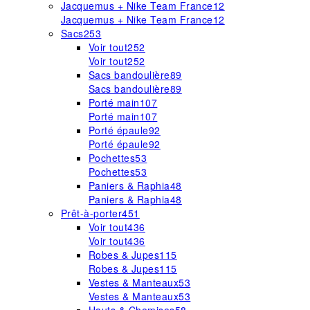
Jacquemus + Nike Team France
12
Jacquemus + Nike Team France
12
Sacs
253
Voir tout
252
Voir tout
252
Sacs bandoulière
89
Sacs bandoulière
89
Porté main
107
Porté main
107
Porté épaule
92
Porté épaule
92
Pochettes
53
Pochettes
53
Paniers & Raphia
48
Paniers & Raphia
48
Prêt-à-porter
451
Voir tout
436
Voir tout
436
Robes & Jupes
115
Robes & Jupes
115
Vestes & Manteaux
53
Vestes & Manteaux
53