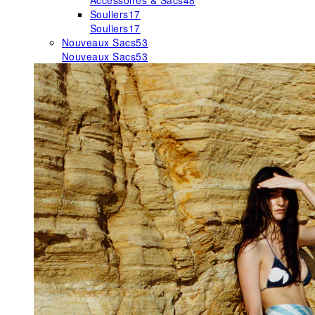
Accessoires & Sacs
48
Souliers
17
Souliers
17
Nouveaux Sacs
53
Nouveaux Sacs
53