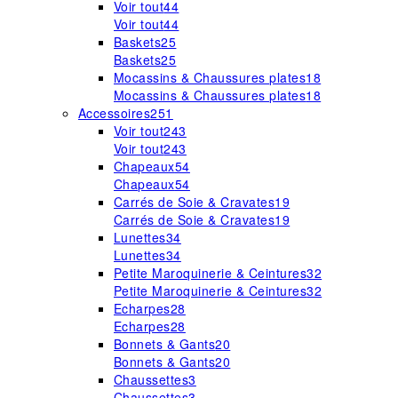
Voir tout
44
Voir tout
44
Baskets
25
Baskets
25
Mocassins & Chaussures plates
18
Mocassins & Chaussures plates
18
Accessoires
251
Voir tout
243
Voir tout
243
Chapeaux
54
Chapeaux
54
Carrés de Soie & Cravates
19
Carrés de Soie & Cravates
19
Lunettes
34
Lunettes
34
Petite Maroquinerie & Ceintures
32
Petite Maroquinerie & Ceintures
32
Echarpes
28
Echarpes
28
Bonnets & Gants
20
Bonnets & Gants
20
Chaussettes
3
Chaussettes
3