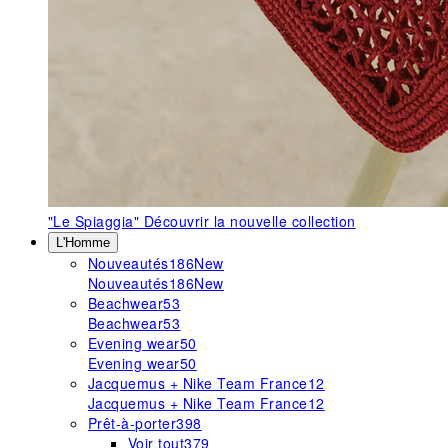
"Le Spiaggia"
Découvrir la nouvelle collection
L'Homme
Nouveautés
186
New
Nouveautés
186
New
Beachwear
53
Beachwear
53
Evening wear
50
Evening wear
50
Jacquemus + Nike Team France
12
Jacquemus + Nike Team France
12
Prêt-à-porter
398
Voir tout
379