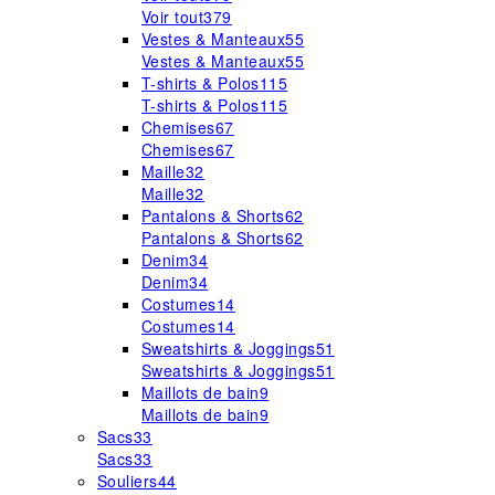
Voir tout
379
Vestes & Manteaux
55
Vestes & Manteaux
55
T-shirts & Polos
115
T-shirts & Polos
115
Chemises
67
Chemises
67
Maille
32
Maille
32
Pantalons & Shorts
62
Pantalons & Shorts
62
Denim
34
Denim
34
Costumes
14
Costumes
14
Sweatshirts & Joggings
51
Sweatshirts & Joggings
51
Maillots de bain
9
Maillots de bain
9
Sacs
33
Sacs
33
Souliers
44