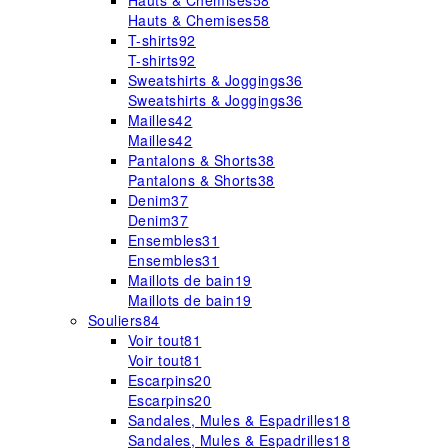
Hauts & Chemises
58
Hauts & Chemises
58
T-shirts
92
T-shirts
92
Sweatshirts & Joggings
36
Sweatshirts & Joggings
36
Mailles
42
Mailles
42
Pantalons & Shorts
38
Pantalons & Shorts
38
Denim
37
Denim
37
Ensembles
31
Ensembles
31
Maillots de bain
19
Maillots de bain
19
Souliers
84
Voir tout
81
Voir tout
81
Escarpins
20
Escarpins
20
Sandales, Mules & Espadrilles
18
Sandales, Mules & Espadrilles
18