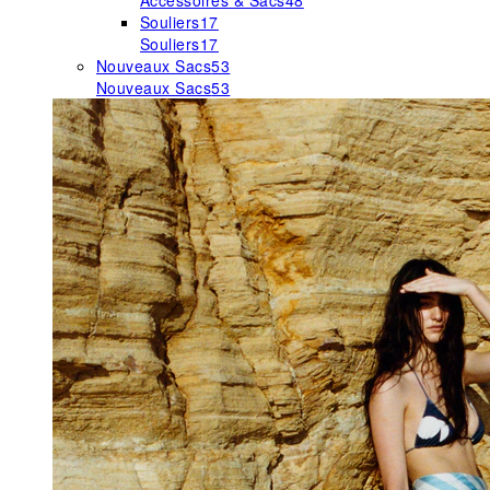
Accessoires & Sacs
48
Souliers
17
Souliers
17
Nouveaux Sacs
53
Nouveaux Sacs
53