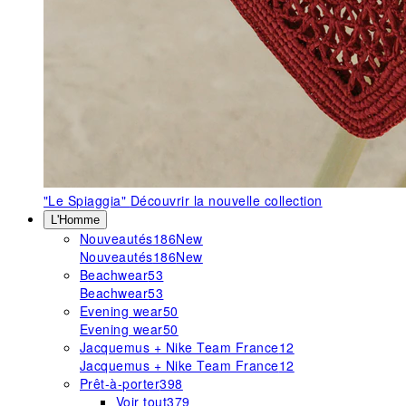
"Le Spiaggia"
Découvrir la nouvelle collection
L'Homme
Nouveautés
186
New
Nouveautés
186
New
Beachwear
53
Beachwear
53
Evening wear
50
Evening wear
50
Jacquemus + Nike Team France
12
Jacquemus + Nike Team France
12
Prêt-à-porter
398
Voir tout
379