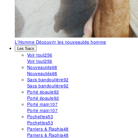
L'Homme
Découvrir les nouveautés homme
Les Sacs
Voir tout
256
Voir tout
256
Nouveautés
68
Nouveautés
68
Sacs bandoulière
92
Sacs bandoulière
92
Porté épaule
92
Porté épaule
92
Porté main
107
Porté main
107
Pochettes
53
Pochettes
53
Paniers & Raphia
48
Paniers & Raphia
48