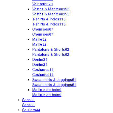
Voir tout
379
Vestes & Manteaux
55
Vestes & Manteaux
55
T-shirts & Polos
115
T-shirts & Polos
115
Chemises
67
Chemises
67
Maille
32
Maille
32
Pantalons & Shorts
62
Pantalons & Shorts
62
Denim
34
Denim
34
Costumes
14
Costumes
14
Sweatshirts & Joggings
51
Sweatshirts & Joggings
51
Maillots de bain
9
Maillots de bain
9
Sacs
33
Sacs
33
Souliers
44