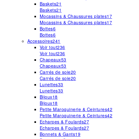
Baskets
21
Baskets
21
Mocassins & Chaussures plates
17
Mocassins & Chaussures plates
17
Bottes
6
Bottes
6
Accessoires
241
Voir tout
236
Voir tout
236
Chapeaux
53
Chapeaux
53
Carrés de soie
20
Carrés de soie
20
Lunettes
33
Lunettes
33
Bijoux
18
Bijoux
18
Petite Maroquinerie & Ceintures
42
Petite Maroquinerie & Ceintures
42
Echarpes & Foulards
27
Echarpes & Foulards
27
Bonnets & Gants
19