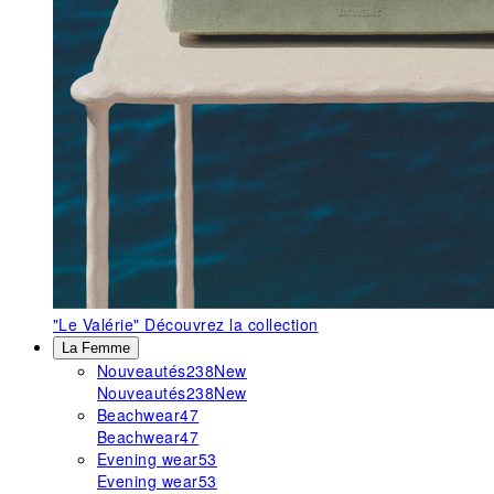
"Le Valérie"
Découvrez la collection
La Femme
Nouveautés
238
New
Nouveautés
238
New
Beachwear
47
Beachwear
47
Evening wear
53
Evening wear
53