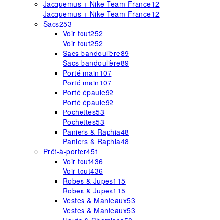
Jacquemus + Nike Team France
12
Jacquemus + Nike Team France
12
Sacs
253
Voir tout
252
Voir tout
252
Sacs bandoulière
89
Sacs bandoulière
89
Porté main
107
Porté main
107
Porté épaule
92
Porté épaule
92
Pochettes
53
Pochettes
53
Paniers & Raphia
48
Paniers & Raphia
48
Prêt-à-porter
451
Voir tout
436
Voir tout
436
Robes & Jupes
115
Robes & Jupes
115
Vestes & Manteaux
53
Vestes & Manteaux
53