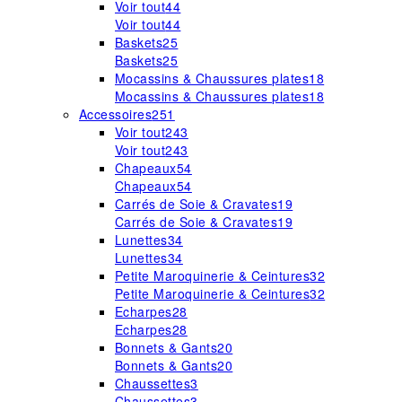
Voir tout
44
Voir tout
44
Baskets
25
Baskets
25
Mocassins & Chaussures plates
18
Mocassins & Chaussures plates
18
Accessoires
251
Voir tout
243
Voir tout
243
Chapeaux
54
Chapeaux
54
Carrés de Soie & Cravates
19
Carrés de Soie & Cravates
19
Lunettes
34
Lunettes
34
Petite Maroquinerie & Ceintures
32
Petite Maroquinerie & Ceintures
32
Echarpes
28
Echarpes
28
Bonnets & Gants
20
Bonnets & Gants
20
Chaussettes
3
Chaussettes
3