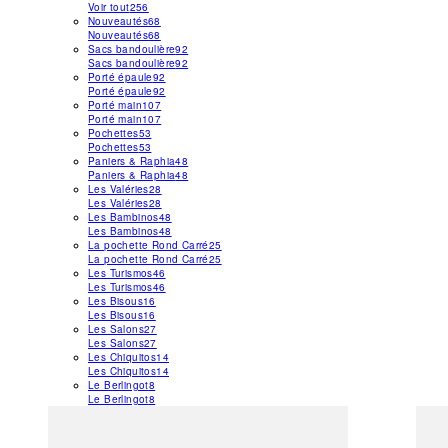
Voir tout
256
Nouveautés
68
Nouveautés
68
Sacs bandoulière
92
Sacs bandoulière
92
Porté épaule
92
Porté épaule
92
Porté main
107
Porté main
107
Pochettes
53
Pochettes
53
Paniers & Raphia
48
Paniers & Raphia
48
Les Valéries
28
Les Valéries
28
Les Bambinos
48
Les Bambinos
48
La pochette Rond Carré
25
La pochette Rond Carré
25
Les Turismos
46
Les Turismos
46
Les Bisous
16
Les Bisous
16
Les Salons
27
Les Salons
27
Les Chiquitos
14
Les Chiquitos
14
Le Berlingot
8
Le Berlingot
8