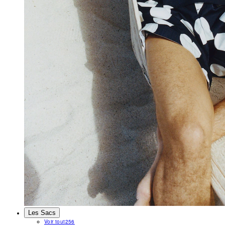
Les Sacs
Voir tout
256