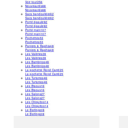
Voir tout
256
Nouveautés
68
Nouveautés
68
Sacs bandoulière
92
Sacs bandoulière
92
Porté épaule
92
Porté épaule
92
Porté main
107
Porté main
107
Pochettes
53
Pochettes
53
Paniers & Raphia
48
Paniers & Raphia
48
Les Valéries
28
Les Valéries
28
Les Bambinos
48
Les Bambinos
48
La pochette Rond Carré
25
La pochette Rond Carré
25
Les Turismos
46
Les Turismos
46
Les Bisous
16
Les Bisous
16
Les Salons
27
Les Salons
27
Les Chiquitos
14
Les Chiquitos
14
Le Berlingot
8
Le Berlingot
8