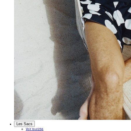
Les Sacs
Voir tout
256