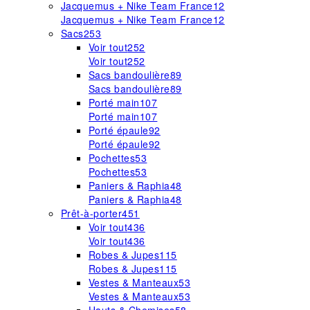
Jacquemus + Nike Team France
12
Jacquemus + Nike Team France
12
Sacs
253
Voir tout
252
Voir tout
252
Sacs bandoulière
89
Sacs bandoulière
89
Porté main
107
Porté main
107
Porté épaule
92
Porté épaule
92
Pochettes
53
Pochettes
53
Paniers & Raphia
48
Paniers & Raphia
48
Prêt-à-porter
451
Voir tout
436
Voir tout
436
Robes & Jupes
115
Robes & Jupes
115
Vestes & Manteaux
53
Vestes & Manteaux
53