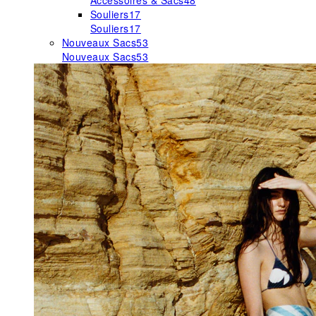
Accessoires & Sacs
48
Souliers
17
Souliers
17
Nouveaux Sacs
53
Nouveaux Sacs
53