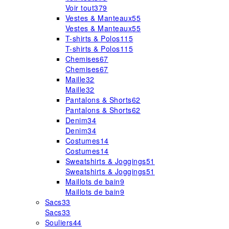
Voir tout
379
Vestes & Manteaux
55
Vestes & Manteaux
55
T-shirts & Polos
115
T-shirts & Polos
115
Chemises
67
Chemises
67
Maille
32
Maille
32
Pantalons & Shorts
62
Pantalons & Shorts
62
Denim
34
Denim
34
Costumes
14
Costumes
14
Sweatshirts & Joggings
51
Sweatshirts & Joggings
51
Maillots de bain
9
Maillots de bain
9
Sacs
33
Sacs
33
Souliers
44