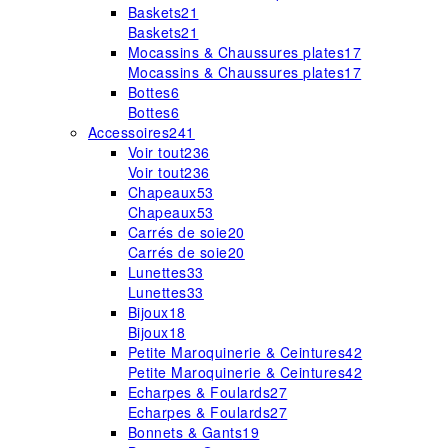
Baskets
21
Baskets
21
Mocassins & Chaussures plates
17
Mocassins & Chaussures plates
17
Bottes
6
Bottes
6
Accessoires
241
Voir tout
236
Voir tout
236
Chapeaux
53
Chapeaux
53
Carrés de soie
20
Carrés de soie
20
Lunettes
33
Lunettes
33
Bijoux
18
Bijoux
18
Petite Maroquinerie & Ceintures
42
Petite Maroquinerie & Ceintures
42
Echarpes & Foulards
27
Echarpes & Foulards
27
Bonnets & Gants
19