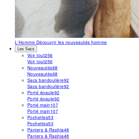
L'Homme
Découvrir les nouveautés homme
Les Sacs
Voir tout
256
Voir tout
256
Nouveautés
68
Nouveautés
68
Sacs bandoulière
92
Sacs bandoulière
92
Porté épaule
92
Porté épaule
92
Porté main
107
Porté main
107
Pochettes
53
Pochettes
53
Paniers & Raphia
48
Paniers & Raphia
48