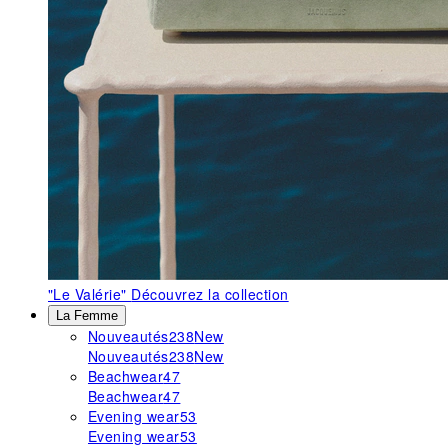
"Le Valérie"
Découvrez la collection
La Femme
Nouveautés
238
New
Nouveautés
238
New
Beachwear
47
Beachwear
47
Evening wear
53
Evening wear
53