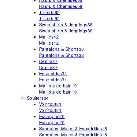
Hauts & Chemises
58
Hauts & Chemises
58
T-shirts
92
T-shirts
92
Sweatshirts & Joggings
36
Sweatshirts & Joggings
36
Mailles
42
Mailles
42
Pantalons & Shorts
38
Pantalons & Shorts
38
Denim
37
Denim
37
Ensembles
31
Ensembles
31
Maillots de bain
19
Maillots de bain
19
Souliers
84
Voir tout
81
Voir tout
81
Escarpins
20
Escarpins
20
Sandales, Mules & Espadrilles
18
Sandales, Mules & Espadrilles
18