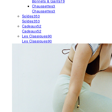
Bonnets & Gants
19
Chaussettes
3
Chaussettes
3
Soldes
353
Soldes
353
Cadeaux
52
Cadeaux
52
Les Classiques
90
Les Classiques
90