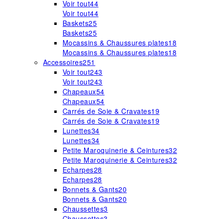
Voir tout
44
Voir tout
44
Baskets
25
Baskets
25
Mocassins & Chaussures plates
18
Mocassins & Chaussures plates
18
Accessoires
251
Voir tout
243
Voir tout
243
Chapeaux
54
Chapeaux
54
Carrés de Soie & Cravates
19
Carrés de Soie & Cravates
19
Lunettes
34
Lunettes
34
Petite Maroquinerie & Ceintures
32
Petite Maroquinerie & Ceintures
32
Echarpes
28
Echarpes
28
Bonnets & Gants
20
Bonnets & Gants
20
Chaussettes
3
Chaussettes
3