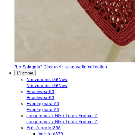
"Le Spiaggia"
Découvrir la nouvelle collection
L'Homme
Nouveautés
186
New
Nouveautés
186
New
Beachwear
53
Beachwear
53
Evening wear
50
Evening wear
50
Jacquemus + Nike Team France
12
Jacquemus + Nike Team France
12
Prêt-à-porter
398
Voir tout
379