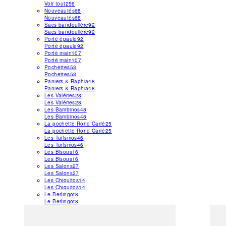
Voir tout
256
Nouveautés
68
Nouveautés
68
Sacs bandoulière
92
Sacs bandoulière
92
Porté épaule
92
Porté épaule
92
Porté main
107
Porté main
107
Pochettes
53
Pochettes
53
Paniers & Raphia
48
Paniers & Raphia
48
Les Valéries
28
Les Valéries
28
Les Bambinos
48
Les Bambinos
48
La pochette Rond Carré
25
La pochette Rond Carré
25
Les Turismos
46
Les Turismos
46
Les Bisous
16
Les Bisous
16
Les Salons
27
Les Salons
27
Les Chiquitos
14
Les Chiquitos
14
Le Berlingot
8
Le Berlingot
8