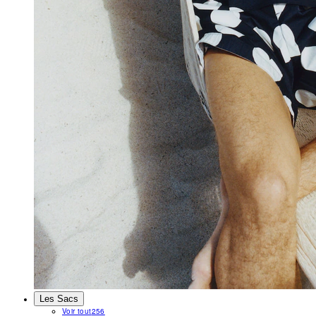
Les Sacs
Voir tout
256