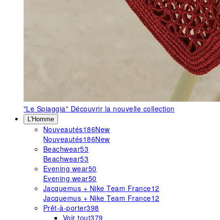
"Le Spiaggia"
Découvrir la nouvelle collection
L'Homme
Nouveautés
186
New
Nouveautés
186
New
Beachwear
53
Beachwear
53
Evening wear
50
Evening wear
50
Jacquemus + Nike Team France
12
Jacquemus + Nike Team France
12
Prêt-à-porter
398
Voir tout
379