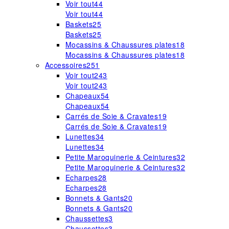
Voir tout
44
Voir tout
44
Baskets
25
Baskets
25
Mocassins & Chaussures plates
18
Mocassins & Chaussures plates
18
Accessoires
251
Voir tout
243
Voir tout
243
Chapeaux
54
Chapeaux
54
Carrés de Soie & Cravates
19
Carrés de Soie & Cravates
19
Lunettes
34
Lunettes
34
Petite Maroquinerie & Ceintures
32
Petite Maroquinerie & Ceintures
32
Echarpes
28
Echarpes
28
Bonnets & Gants
20
Bonnets & Gants
20
Chaussettes
3
Chaussettes
3