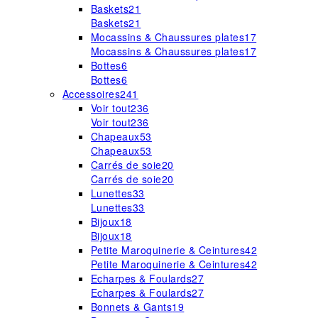
Baskets
21
Baskets
21
Mocassins & Chaussures plates
17
Mocassins & Chaussures plates
17
Bottes
6
Bottes
6
Accessoires
241
Voir tout
236
Voir tout
236
Chapeaux
53
Chapeaux
53
Carrés de soie
20
Carrés de soie
20
Lunettes
33
Lunettes
33
Bijoux
18
Bijoux
18
Petite Maroquinerie & Ceintures
42
Petite Maroquinerie & Ceintures
42
Echarpes & Foulards
27
Echarpes & Foulards
27
Bonnets & Gants
19