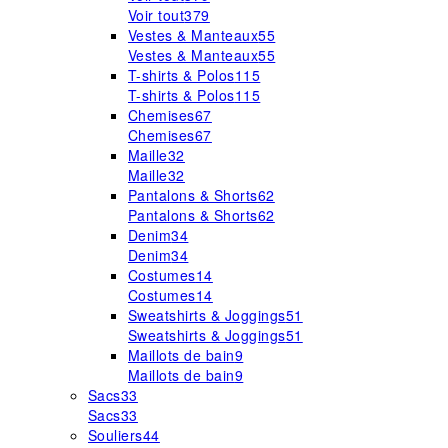
Voir tout
379
Vestes & Manteaux
55
Vestes & Manteaux
55
T-shirts & Polos
115
T-shirts & Polos
115
Chemises
67
Chemises
67
Maille
32
Maille
32
Pantalons & Shorts
62
Pantalons & Shorts
62
Denim
34
Denim
34
Costumes
14
Costumes
14
Sweatshirts & Joggings
51
Sweatshirts & Joggings
51
Maillots de bain
9
Maillots de bain
9
Sacs
33
Sacs
33
Souliers
44