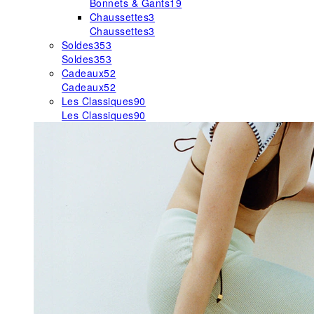
Bonnets & Gants
19
Chaussettes
3
Chaussettes
3
Soldes
353
Soldes
353
Cadeaux
52
Cadeaux
52
Les Classiques
90
Les Classiques
90