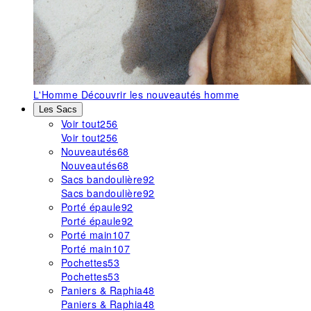
L'Homme
Découvrir les nouveautés homme
Les Sacs
Voir tout
256
Voir tout
256
Nouveautés
68
Nouveautés
68
Sacs bandoulière
92
Sacs bandoulière
92
Porté épaule
92
Porté épaule
92
Porté main
107
Porté main
107
Pochettes
53
Pochettes
53
Paniers & Raphia
48
Paniers & Raphia
48