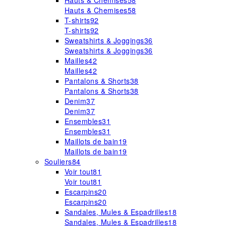
Hauts & Chemises
58
Hauts & Chemises
58
T-shirts
92
T-shirts
92
Sweatshirts & Joggings
36
Sweatshirts & Joggings
36
Mailles
42
Mailles
42
Pantalons & Shorts
38
Pantalons & Shorts
38
Denim
37
Denim
37
Ensembles
31
Ensembles
31
Maillots de bain
19
Maillots de bain
19
Souliers
84
Voir tout
81
Voir tout
81
Escarpins
20
Escarpins
20
Sandales, Mules & Espadrilles
18
Sandales, Mules & Espadrilles
18