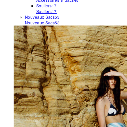
Accessoires & Sacs
48
Souliers
17
Souliers
17
Nouveaux Sacs
53
Nouveaux Sacs
53