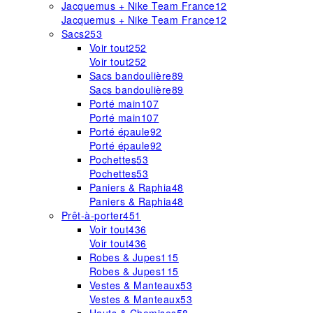
Jacquemus + Nike Team France
12
Jacquemus + Nike Team France
12
Sacs
253
Voir tout
252
Voir tout
252
Sacs bandoulière
89
Sacs bandoulière
89
Porté main
107
Porté main
107
Porté épaule
92
Porté épaule
92
Pochettes
53
Pochettes
53
Paniers & Raphia
48
Paniers & Raphia
48
Prêt-à-porter
451
Voir tout
436
Voir tout
436
Robes & Jupes
115
Robes & Jupes
115
Vestes & Manteaux
53
Vestes & Manteaux
53