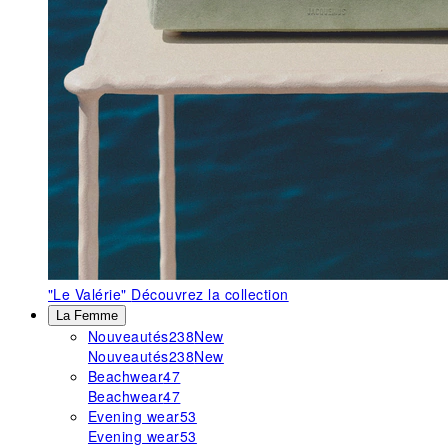
"Le Valérie"
Découvrez la collection
La Femme
Nouveautés
238
New
Nouveautés
238
New
Beachwear
47
Beachwear
47
Evening wear
53
Evening wear
53