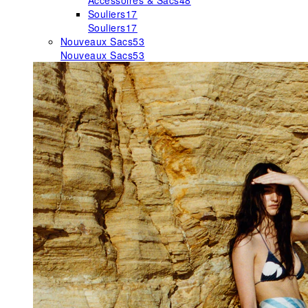
Accessoires & Sacs
48
Souliers
17
Souliers
17
Nouveaux Sacs
53
Nouveaux Sacs
53