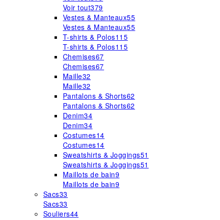
Voir tout
379
Vestes & Manteaux
55
Vestes & Manteaux
55
T-shirts & Polos
115
T-shirts & Polos
115
Chemises
67
Chemises
67
Maille
32
Maille
32
Pantalons & Shorts
62
Pantalons & Shorts
62
Denim
34
Denim
34
Costumes
14
Costumes
14
Sweatshirts & Joggings
51
Sweatshirts & Joggings
51
Maillots de bain
9
Maillots de bain
9
Sacs
33
Sacs
33
Souliers
44