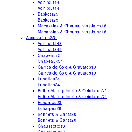
Voir tout
44
Voir tout
44
Baskets
25
Baskets
25
Mocassins & Chaussures plates
18
Mocassins & Chaussures plates
18
Accessoires
251
Voir tout
243
Voir tout
243
Chapeaux
54
Chapeaux
54
Carrés de Soie & Cravates
19
Carrés de Soie & Cravates
19
Lunettes
34
Lunettes
34
Petite Maroquinerie & Ceintures
32
Petite Maroquinerie & Ceintures
32
Echarpes
28
Echarpes
28
Bonnets & Gants
20
Bonnets & Gants
20
Chaussettes
3
Chaussettes
3