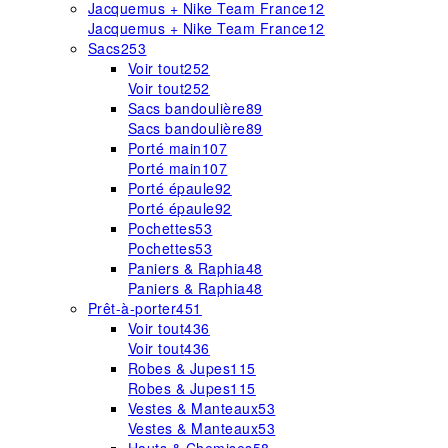
Jacquemus + Nike Team France
12
Jacquemus + Nike Team France
12
Sacs
253
Voir tout
252
Voir tout
252
Sacs bandoulière
89
Sacs bandoulière
89
Porté main
107
Porté main
107
Porté épaule
92
Porté épaule
92
Pochettes
53
Pochettes
53
Paniers & Raphia
48
Paniers & Raphia
48
Prêt-à-porter
451
Voir tout
436
Voir tout
436
Robes & Jupes
115
Robes & Jupes
115
Vestes & Manteaux
53
Vestes & Manteaux
53