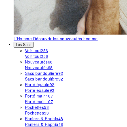
L'Homme
Découvrir les nouveautés homme
Les Sacs
Voir tout
256
Voir tout
256
Nouveautés
68
Nouveautés
68
Sacs bandoulière
92
Sacs bandoulière
92
Porté épaule
92
Porté épaule
92
Porté main
107
Porté main
107
Pochettes
53
Pochettes
53
Paniers & Raphia
48
Paniers & Raphia
48