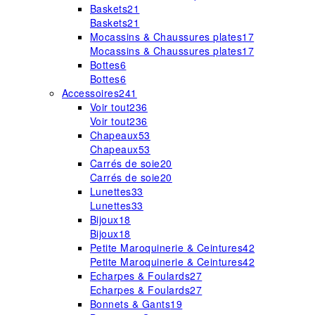
Baskets
21
Baskets
21
Mocassins & Chaussures plates
17
Mocassins & Chaussures plates
17
Bottes
6
Bottes
6
Accessoires
241
Voir tout
236
Voir tout
236
Chapeaux
53
Chapeaux
53
Carrés de soie
20
Carrés de soie
20
Lunettes
33
Lunettes
33
Bijoux
18
Bijoux
18
Petite Maroquinerie & Ceintures
42
Petite Maroquinerie & Ceintures
42
Echarpes & Foulards
27
Echarpes & Foulards
27
Bonnets & Gants
19