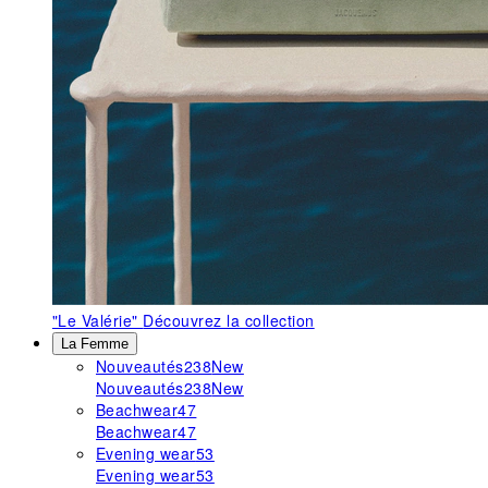
"Le Valérie"
Découvrez la collection
La Femme
Nouveautés
238
New
Nouveautés
238
New
Beachwear
47
Beachwear
47
Evening wear
53
Evening wear
53