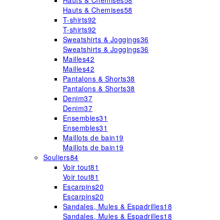
Hauts & Chemises
58
Hauts & Chemises
58
T-shirts
92
T-shirts
92
Sweatshirts & Joggings
36
Sweatshirts & Joggings
36
Mailles
42
Mailles
42
Pantalons & Shorts
38
Pantalons & Shorts
38
Denim
37
Denim
37
Ensembles
31
Ensembles
31
Maillots de bain
19
Maillots de bain
19
Souliers
84
Voir tout
81
Voir tout
81
Escarpins
20
Escarpins
20
Sandales, Mules & Espadrilles
18
Sandales, Mules & Espadrilles
18