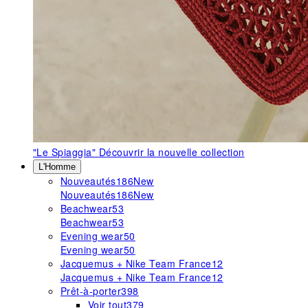
"Le Spiaggia"
Découvrir la nouvelle collection
L'Homme
Nouveautés
186
New
Nouveautés
186
New
Beachwear
53
Beachwear
53
Evening wear
50
Evening wear
50
Jacquemus + Nike Team France
12
Jacquemus + Nike Team France
12
Prêt-à-porter
398
Voir tout
379