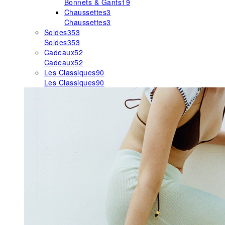
Bonnets & Gants
19
Chaussettes
3
Chaussettes
3
Soldes
353
Soldes
353
Cadeaux
52
Cadeaux
52
Les Classiques
90
Les Classiques
90