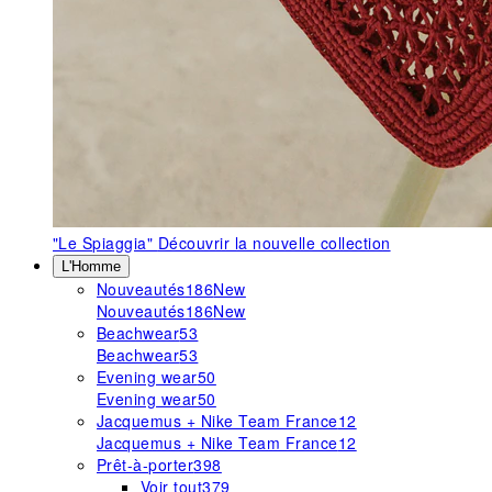
"Le Spiaggia"
Découvrir la nouvelle collection
L'Homme
Nouveautés
186
New
Nouveautés
186
New
Beachwear
53
Beachwear
53
Evening wear
50
Evening wear
50
Jacquemus + Nike Team France
12
Jacquemus + Nike Team France
12
Prêt-à-porter
398
Voir tout
379