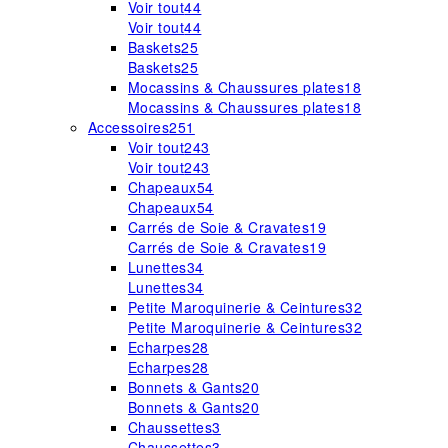
Voir tout
44
Voir tout
44
Baskets
25
Baskets
25
Mocassins & Chaussures plates
18
Mocassins & Chaussures plates
18
Accessoires
251
Voir tout
243
Voir tout
243
Chapeaux
54
Chapeaux
54
Carrés de Soie & Cravates
19
Carrés de Soie & Cravates
19
Lunettes
34
Lunettes
34
Petite Maroquinerie & Ceintures
32
Petite Maroquinerie & Ceintures
32
Echarpes
28
Echarpes
28
Bonnets & Gants
20
Bonnets & Gants
20
Chaussettes
3
Chaussettes
3