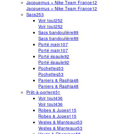
Jacquemus + Nike Team France
12
Jacquemus + Nike Team France
12
Sacs
253
Voir tout
252
Voir tout
252
Sacs bandoulière
89
Sacs bandoulière
89
Porté main
107
Porté main
107
Porté épaule
92
Porté épaule
92
Pochettes
53
Pochettes
53
Paniers & Raphia
48
Paniers & Raphia
48
Prêt-à-porter
451
Voir tout
436
Voir tout
436
Robes & Jupes
115
Robes & Jupes
115
Vestes & Manteaux
53
Vestes & Manteaux
53