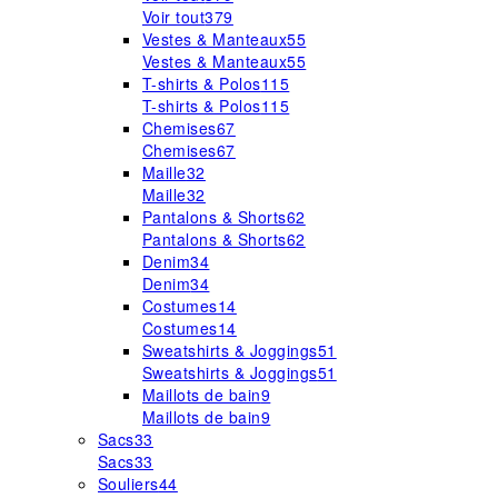
Voir tout
379
Vestes & Manteaux
55
Vestes & Manteaux
55
T-shirts & Polos
115
T-shirts & Polos
115
Chemises
67
Chemises
67
Maille
32
Maille
32
Pantalons & Shorts
62
Pantalons & Shorts
62
Denim
34
Denim
34
Costumes
14
Costumes
14
Sweatshirts & Joggings
51
Sweatshirts & Joggings
51
Maillots de bain
9
Maillots de bain
9
Sacs
33
Sacs
33
Souliers
44