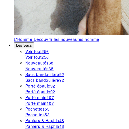
L'Homme
Découvrir les nouveautés homme
Les Sacs
Voir tout
256
Voir tout
256
Nouveautés
68
Nouveautés
68
Sacs bandoulière
92
Sacs bandoulière
92
Porté épaule
92
Porté épaule
92
Porté main
107
Porté main
107
Pochettes
53
Pochettes
53
Paniers & Raphia
48
Paniers & Raphia
48