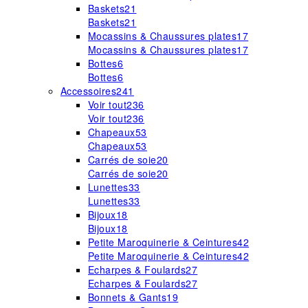
Baskets
21
Baskets
21
Mocassins & Chaussures plates
17
Mocassins & Chaussures plates
17
Bottes
6
Bottes
6
Accessoires
241
Voir tout
236
Voir tout
236
Chapeaux
53
Chapeaux
53
Carrés de soie
20
Carrés de soie
20
Lunettes
33
Lunettes
33
Bijoux
18
Bijoux
18
Petite Maroquinerie & Ceintures
42
Petite Maroquinerie & Ceintures
42
Echarpes & Foulards
27
Echarpes & Foulards
27
Bonnets & Gants
19