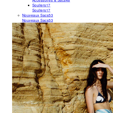
Accessoires & Sacs
48
Souliers
17
Souliers
17
Nouveaux Sacs
53
Nouveaux Sacs
53