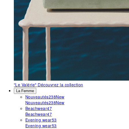
"Le Valérie"
Découvrez la collection
La Femme
Nouveautés
238
New
Nouveautés
238
New
Beachwear
47
Beachwear
47
Evening wear
53
Evening wear
53