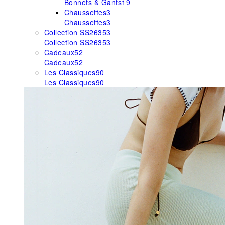
Bonnets & Gants
19
Chaussettes
3
Chaussettes
3
Collection SS26
353
Collection SS26
353
Cadeaux
52
Cadeaux
52
Les Classiques
90
Les Classiques
90