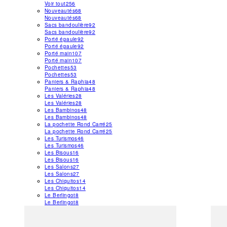
Voir tout
256
Nouveautés
68
Nouveautés
68
Sacs bandoulière
92
Sacs bandoulière
92
Porté épaule
92
Porté épaule
92
Porté main
107
Porté main
107
Pochettes
53
Pochettes
53
Paniers & Raphia
48
Paniers & Raphia
48
Les Valéries
28
Les Valéries
28
Les Bambinos
48
Les Bambinos
48
La pochette Rond Carré
25
La pochette Rond Carré
25
Les Turismos
46
Les Turismos
46
Les Bisous
16
Les Bisous
16
Les Salons
27
Les Salons
27
Les Chiquitos
14
Les Chiquitos
14
Le Berlingot
8
Le Berlingot
8