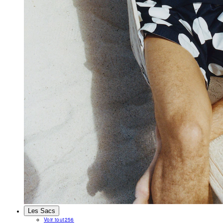
Les Sacs
Voir tout
256