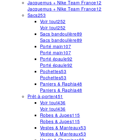
Jacquemus + Nike Team France
12
Jacquemus + Nike Team France
12
Sacs
253
Voir tout
252
Voir tout
252
Sacs bandoulière
89
Sacs bandoulière
89
Porté main
107
Porté main
107
Porté épaule
92
Porté épaule
92
Pochettes
53
Pochettes
53
Paniers & Raphia
48
Paniers & Raphia
48
Prêt-à-porter
451
Voir tout
436
Voir tout
436
Robes & Jupes
115
Robes & Jupes
115
Vestes & Manteaux
53
Vestes & Manteaux
53