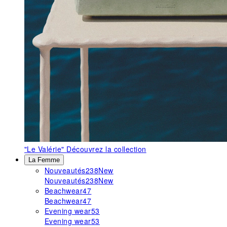
"Le Valérie"
Découvrez la collection
La Femme
Nouveautés
238
New
Nouveautés
238
New
Beachwear
47
Beachwear
47
Evening wear
53
Evening wear
53