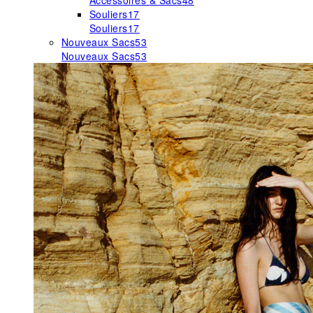
Accessoires & Sacs
48
Souliers
17
Souliers
17
Nouveaux Sacs
53
Nouveaux Sacs
53