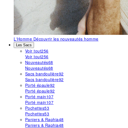
L'Homme
Découvrir les nouveautés homme
Les Sacs
Voir tout
256
Voir tout
256
Nouveautés
68
Nouveautés
68
Sacs bandoulière
92
Sacs bandoulière
92
Porté épaule
92
Porté épaule
92
Porté main
107
Porté main
107
Pochettes
53
Pochettes
53
Paniers & Raphia
48
Paniers & Raphia
48