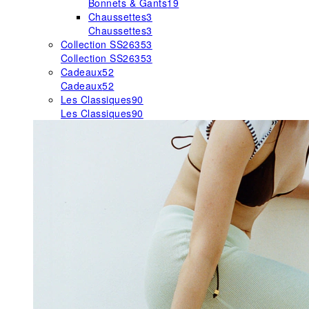
Bonnets & Gants
19
Chaussettes
3
Chaussettes
3
Collection SS26
353
Collection SS26
353
Cadeaux
52
Cadeaux
52
Les Classiques
90
Les Classiques
90