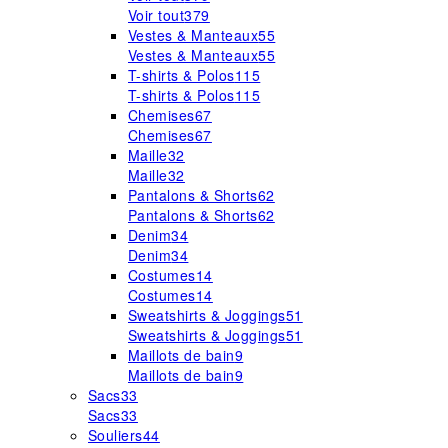
Voir tout
379
Vestes & Manteaux
55
Vestes & Manteaux
55
T-shirts & Polos
115
T-shirts & Polos
115
Chemises
67
Chemises
67
Maille
32
Maille
32
Pantalons & Shorts
62
Pantalons & Shorts
62
Denim
34
Denim
34
Costumes
14
Costumes
14
Sweatshirts & Joggings
51
Sweatshirts & Joggings
51
Maillots de bain
9
Maillots de bain
9
Sacs
33
Sacs
33
Souliers
44