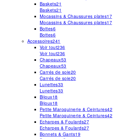
Baskets
21
Baskets
21
Mocassins & Chaussures plates
17
Mocassins & Chaussures plates
17
Bottes
6
Bottes
6
Accessoires
241
Voir tout
236
Voir tout
236
Chapeaux
53
Chapeaux
53
Carrés de soie
20
Carrés de soie
20
Lunettes
33
Lunettes
33
Bijoux
18
Bijoux
18
Petite Maroquinerie & Ceintures
42
Petite Maroquinerie & Ceintures
42
Echarpes & Foulards
27
Echarpes & Foulards
27
Bonnets & Gants
19