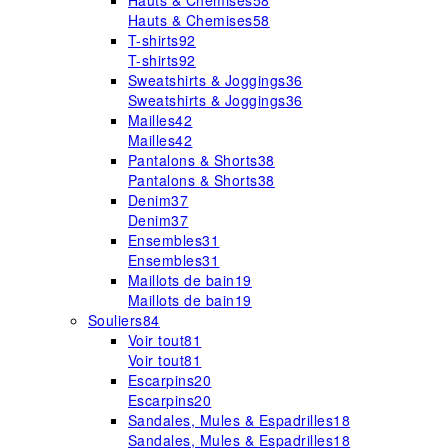
Hauts & Chemises
58
Hauts & Chemises
58
T-shirts
92
T-shirts
92
Sweatshirts & Joggings
36
Sweatshirts & Joggings
36
Mailles
42
Mailles
42
Pantalons & Shorts
38
Pantalons & Shorts
38
Denim
37
Denim
37
Ensembles
31
Ensembles
31
Maillots de bain
19
Maillots de bain
19
Souliers
84
Voir tout
81
Voir tout
81
Escarpins
20
Escarpins
20
Sandales, Mules & Espadrilles
18
Sandales, Mules & Espadrilles
18