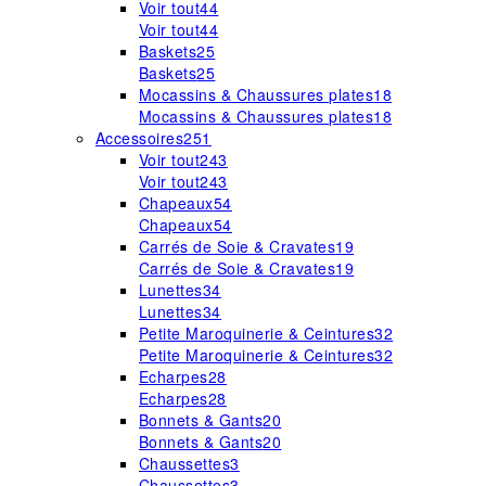
Voir tout
44
Voir tout
44
Baskets
25
Baskets
25
Mocassins & Chaussures plates
18
Mocassins & Chaussures plates
18
Accessoires
251
Voir tout
243
Voir tout
243
Chapeaux
54
Chapeaux
54
Carrés de Soie & Cravates
19
Carrés de Soie & Cravates
19
Lunettes
34
Lunettes
34
Petite Maroquinerie & Ceintures
32
Petite Maroquinerie & Ceintures
32
Echarpes
28
Echarpes
28
Bonnets & Gants
20
Bonnets & Gants
20
Chaussettes
3
Chaussettes
3