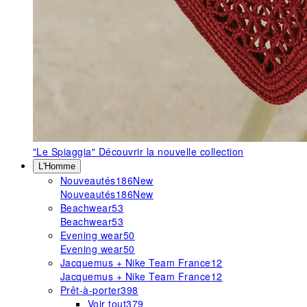
"Le Spiaggia"
Découvrir la nouvelle collection
L'Homme
Nouveautés
186
New
Nouveautés
186
New
Beachwear
53
Beachwear
53
Evening wear
50
Evening wear
50
Jacquemus + Nike Team France
12
Jacquemus + Nike Team France
12
Prêt-à-porter
398
Voir tout
379