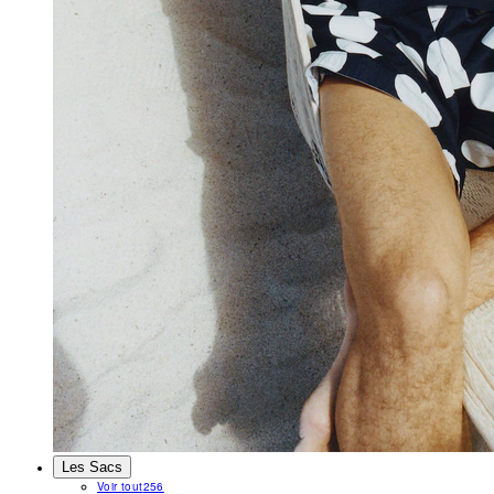
Les Sacs
Voir tout
256