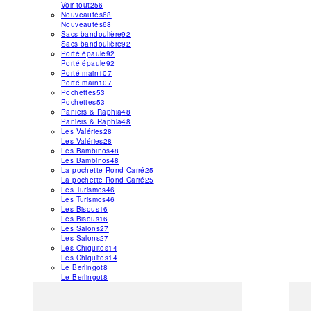
Voir tout
256
Nouveautés
68
Nouveautés
68
Sacs bandoulière
92
Sacs bandoulière
92
Porté épaule
92
Porté épaule
92
Porté main
107
Porté main
107
Pochettes
53
Pochettes
53
Paniers & Raphia
48
Paniers & Raphia
48
Les Valéries
28
Les Valéries
28
Les Bambinos
48
Les Bambinos
48
La pochette Rond Carré
25
La pochette Rond Carré
25
Les Turismos
46
Les Turismos
46
Les Bisous
16
Les Bisous
16
Les Salons
27
Les Salons
27
Les Chiquitos
14
Les Chiquitos
14
Le Berlingot
8
Le Berlingot
8