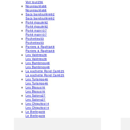
Voir tout
256
Nouveautés
68
Nouveautés
68
Sacs bandoulière
92
Sacs bandoulière
92
Porté épaule
92
Porté épaule
92
Porté main
107
Porté main
107
Pochettes
53
Pochettes
53
Paniers & Raphia
48
Paniers & Raphia
48
Les Valéries
28
Les Valéries
28
Les Bambinos
48
Les Bambinos
48
La pochette Rond Carré
25
La pochette Rond Carré
25
Les Turismos
46
Les Turismos
46
Les Bisous
16
Les Bisous
16
Les Salons
27
Les Salons
27
Les Chiquitos
14
Les Chiquitos
14
Le Berlingot
8
Le Berlingot
8