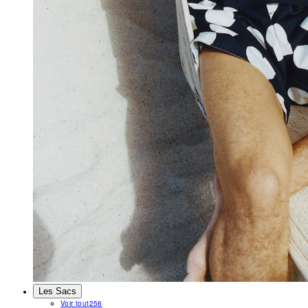
Les Sacs
Voir tout
256