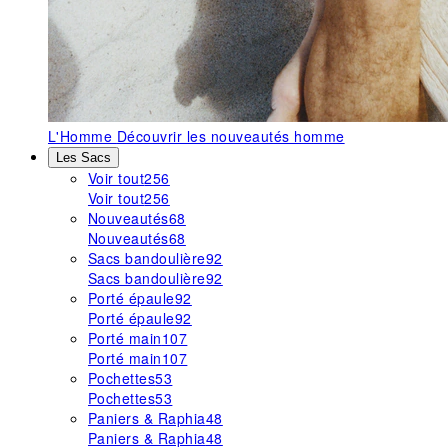
L'Homme
Découvrir les nouveautés homme
Les Sacs
Voir tout
256
Voir tout
256
Nouveautés
68
Nouveautés
68
Sacs bandoulière
92
Sacs bandoulière
92
Porté épaule
92
Porté épaule
92
Porté main
107
Porté main
107
Pochettes
53
Pochettes
53
Paniers & Raphia
48
Paniers & Raphia
48