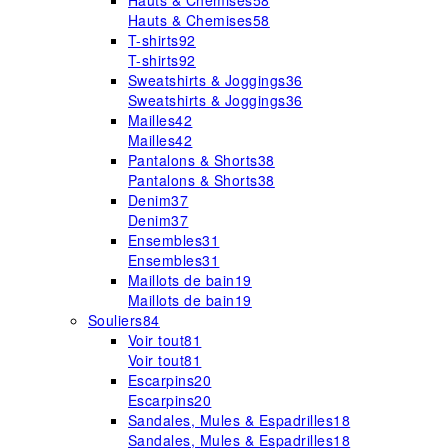
Hauts & Chemises
58
Hauts & Chemises
58
T-shirts
92
T-shirts
92
Sweatshirts & Joggings
36
Sweatshirts & Joggings
36
Mailles
42
Mailles
42
Pantalons & Shorts
38
Pantalons & Shorts
38
Denim
37
Denim
37
Ensembles
31
Ensembles
31
Maillots de bain
19
Maillots de bain
19
Souliers
84
Voir tout
81
Voir tout
81
Escarpins
20
Escarpins
20
Sandales, Mules & Espadrilles
18
Sandales, Mules & Espadrilles
18