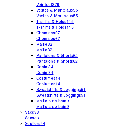
Voir tout
379
Vestes & Manteaux
55
Vestes & Manteaux
55
T-shirts & Polos
115
T-shirts & Polos
115
Chemises
67
Chemises
67
Maille
32
Maille
32
Pantalons & Shorts
62
Pantalons & Shorts
62
Denim
34
Denim
34
Costumes
14
Costumes
14
Sweatshirts & Joggings
51
Sweatshirts & Joggings
51
Maillots de bain
9
Maillots de bain
9
Sacs
33
Sacs
33
Souliers
44