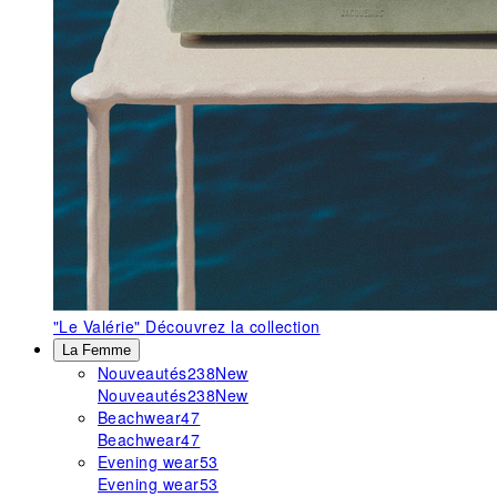
"Le Valérie"
Découvrez la collection
La Femme
Nouveautés
238
New
Nouveautés
238
New
Beachwear
47
Beachwear
47
Evening wear
53
Evening wear
53