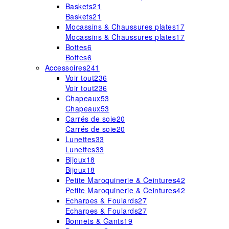
Baskets
21
Baskets
21
Mocassins & Chaussures plates
17
Mocassins & Chaussures plates
17
Bottes
6
Bottes
6
Accessoires
241
Voir tout
236
Voir tout
236
Chapeaux
53
Chapeaux
53
Carrés de soie
20
Carrés de soie
20
Lunettes
33
Lunettes
33
Bijoux
18
Bijoux
18
Petite Maroquinerie & Ceintures
42
Petite Maroquinerie & Ceintures
42
Echarpes & Foulards
27
Echarpes & Foulards
27
Bonnets & Gants
19