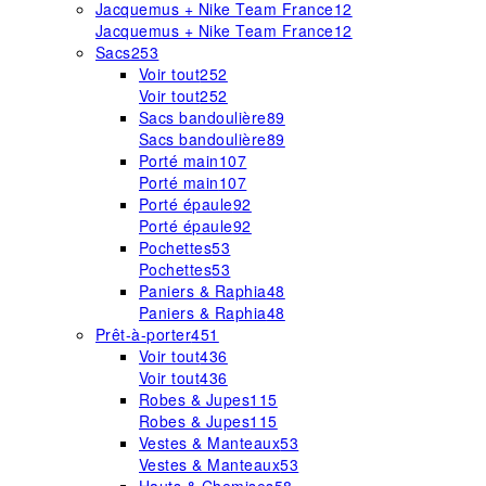
Jacquemus + Nike Team France
12
Jacquemus + Nike Team France
12
Sacs
253
Voir tout
252
Voir tout
252
Sacs bandoulière
89
Sacs bandoulière
89
Porté main
107
Porté main
107
Porté épaule
92
Porté épaule
92
Pochettes
53
Pochettes
53
Paniers & Raphia
48
Paniers & Raphia
48
Prêt-à-porter
451
Voir tout
436
Voir tout
436
Robes & Jupes
115
Robes & Jupes
115
Vestes & Manteaux
53
Vestes & Manteaux
53