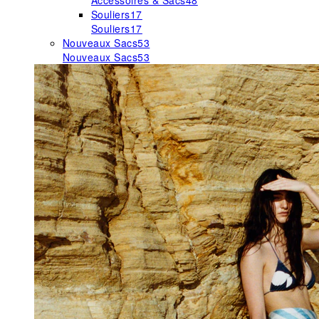
Accessoires & Sacs
48
Souliers
17
Souliers
17
Nouveaux Sacs
53
Nouveaux Sacs
53