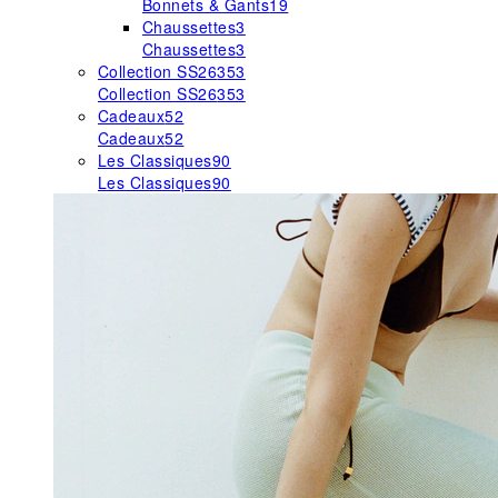
Bonnets & Gants
19
Chaussettes
3
Chaussettes
3
Collection SS26
353
Collection SS26
353
Cadeaux
52
Cadeaux
52
Les Classiques
90
Les Classiques
90