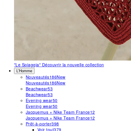
"Le Spiaggia"
Découvrir la nouvelle collection
L'Homme
Nouveautés
186
New
Nouveautés
186
New
Beachwear
53
Beachwear
53
Evening wear
50
Evening wear
50
Jacquemus + Nike Team France
12
Jacquemus + Nike Team France
12
Prêt-à-porter
398
Voir tout
379