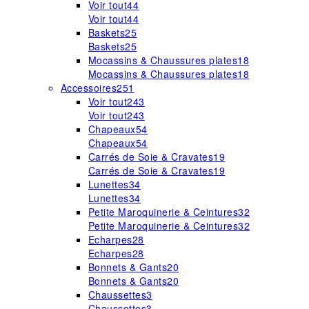
Voir tout
44
Voir tout
44
Baskets
25
Baskets
25
Mocassins & Chaussures plates
18
Mocassins & Chaussures plates
18
Accessoires
251
Voir tout
243
Voir tout
243
Chapeaux
54
Chapeaux
54
Carrés de Soie & Cravates
19
Carrés de Soie & Cravates
19
Lunettes
34
Lunettes
34
Petite Maroquinerie & Ceintures
32
Petite Maroquinerie & Ceintures
32
Echarpes
28
Echarpes
28
Bonnets & Gants
20
Bonnets & Gants
20
Chaussettes
3
Chaussettes
3