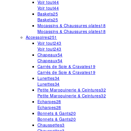
Voir tout
44
Voir tout
44
Baskets
25
Baskets
25
Mocassins & Chaussures plates
18
Mocassins & Chaussures plates
18
Accessoires
251
Voir tout
243
Voir tout
243
Chapeaux
54
Chapeaux
54
Carrés de Soie & Cravates
19
Carrés de Soie & Cravates
19
Lunettes
34
Lunettes
34
Petite Maroquinerie & Ceintures
32
Petite Maroquinerie & Ceintures
32
Echarpes
28
Echarpes
28
Bonnets & Gants
20
Bonnets & Gants
20
Chaussettes
3
Chaussettes
3