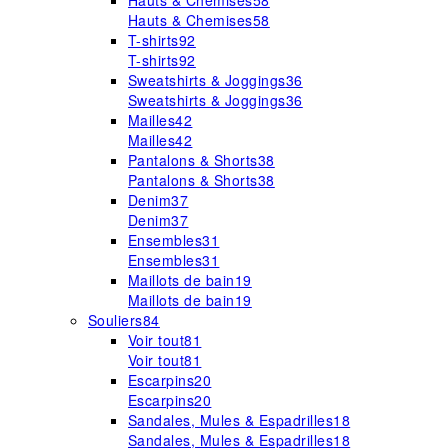
Hauts & Chemises
58
Hauts & Chemises
58
T-shirts
92
T-shirts
92
Sweatshirts & Joggings
36
Sweatshirts & Joggings
36
Mailles
42
Mailles
42
Pantalons & Shorts
38
Pantalons & Shorts
38
Denim
37
Denim
37
Ensembles
31
Ensembles
31
Maillots de bain
19
Maillots de bain
19
Souliers
84
Voir tout
81
Voir tout
81
Escarpins
20
Escarpins
20
Sandales, Mules & Espadrilles
18
Sandales, Mules & Espadrilles
18