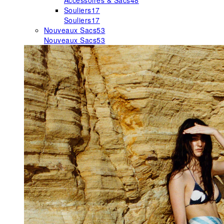
Accessoires & Sacs
48
Souliers
17
Souliers
17
Nouveaux Sacs
53
Nouveaux Sacs
53