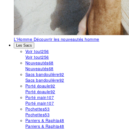
L'Homme
Découvrir les nouveautés homme
Les Sacs
Voir tout
256
Voir tout
256
Nouveautés
68
Nouveautés
68
Sacs bandoulière
92
Sacs bandoulière
92
Porté épaule
92
Porté épaule
92
Porté main
107
Porté main
107
Pochettes
53
Pochettes
53
Paniers & Raphia
48
Paniers & Raphia
48