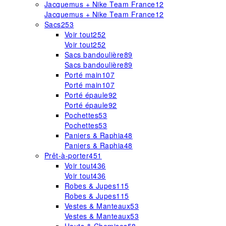
Jacquemus + Nike Team France
12
Jacquemus + Nike Team France
12
Sacs
253
Voir tout
252
Voir tout
252
Sacs bandoulière
89
Sacs bandoulière
89
Porté main
107
Porté main
107
Porté épaule
92
Porté épaule
92
Pochettes
53
Pochettes
53
Paniers & Raphia
48
Paniers & Raphia
48
Prêt-à-porter
451
Voir tout
436
Voir tout
436
Robes & Jupes
115
Robes & Jupes
115
Vestes & Manteaux
53
Vestes & Manteaux
53