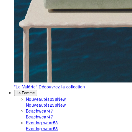
"Le Valérie"
Découvrez la collection
La Femme
Nouveautés
238
New
Nouveautés
238
New
Beachwear
47
Beachwear
47
Evening wear
53
Evening wear
53