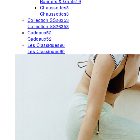
Bonnets & Gants
19
Chaussettes
3
Chaussettes
3
Collection SS26
353
Collection SS26
353
Cadeaux
52
Cadeaux
52
Les Classiques
90
Les Classiques
90