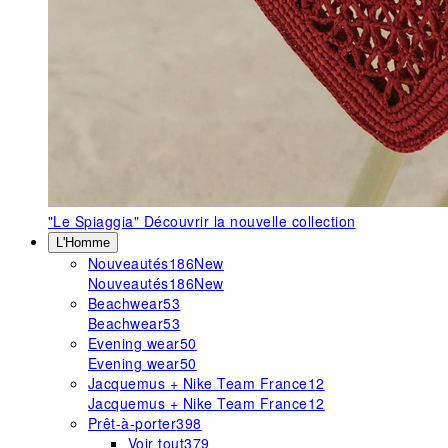
"Le Spiaggia"
Découvrir la nouvelle collection
L'Homme
Nouveautés
186
New
Nouveautés
186
New
Beachwear
53
Beachwear
53
Evening wear
50
Evening wear
50
Jacquemus + Nike Team France
12
Jacquemus + Nike Team France
12
Prêt-à-porter
398
Voir tout
379