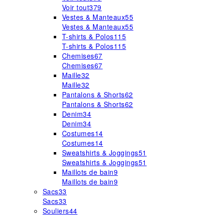
Voir tout
379
Vestes & Manteaux
55
Vestes & Manteaux
55
T-shirts & Polos
115
T-shirts & Polos
115
Chemises
67
Chemises
67
Maille
32
Maille
32
Pantalons & Shorts
62
Pantalons & Shorts
62
Denim
34
Denim
34
Costumes
14
Costumes
14
Sweatshirts & Joggings
51
Sweatshirts & Joggings
51
Maillots de bain
9
Maillots de bain
9
Sacs
33
Sacs
33
Souliers
44