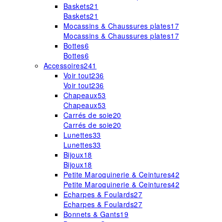
Baskets
21
Baskets
21
Mocassins & Chaussures plates
17
Mocassins & Chaussures plates
17
Bottes
6
Bottes
6
Accessoires
241
Voir tout
236
Voir tout
236
Chapeaux
53
Chapeaux
53
Carrés de soie
20
Carrés de soie
20
Lunettes
33
Lunettes
33
Bijoux
18
Bijoux
18
Petite Maroquinerie & Ceintures
42
Petite Maroquinerie & Ceintures
42
Echarpes & Foulards
27
Echarpes & Foulards
27
Bonnets & Gants
19