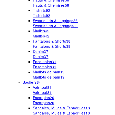
Hauts & Chemises
58
Hauts & Chemises
58
T-shirts
92
T-shirts
92
Sweatshirts & Joggings
36
Sweatshirts & Joggings
36
Mailles
42
Mailles
42
Pantalons & Shorts
38
Pantalons & Shorts
38
Denim
37
Denim
37
Ensembles
31
Ensembles
31
Maillots de bain
19
Maillots de bain
19
Souliers
84
Voir tout
81
Voir tout
81
Escarpins
20
Escarpins
20
Sandales, Mules & Espadrilles
18
Sandales, Mules & Espadrilles
18