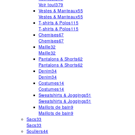
Voir tout
379
Vestes & Manteaux
55
Vestes & Manteaux
55
T-shirts & Polos
115
T-shirts & Polos
115
Chemises
67
Chemises
67
Maille
32
Maille
32
Pantalons & Shorts
62
Pantalons & Shorts
62
Denim
34
Denim
34
Costumes
14
Costumes
14
Sweatshirts & Joggings
51
Sweatshirts & Joggings
51
Maillots de bain
9
Maillots de bain
9
Sacs
33
Sacs
33
Souliers
44