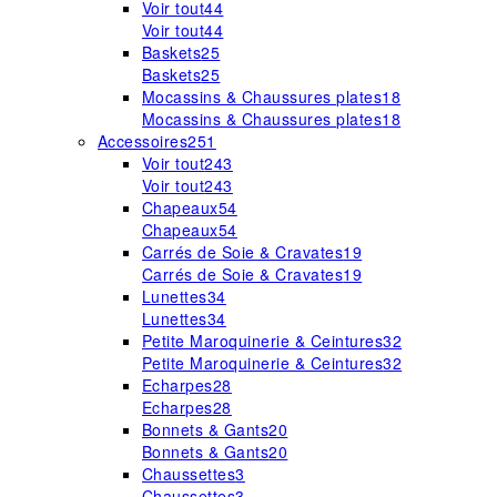
Voir tout
44
Voir tout
44
Baskets
25
Baskets
25
Mocassins & Chaussures plates
18
Mocassins & Chaussures plates
18
Accessoires
251
Voir tout
243
Voir tout
243
Chapeaux
54
Chapeaux
54
Carrés de Soie & Cravates
19
Carrés de Soie & Cravates
19
Lunettes
34
Lunettes
34
Petite Maroquinerie & Ceintures
32
Petite Maroquinerie & Ceintures
32
Echarpes
28
Echarpes
28
Bonnets & Gants
20
Bonnets & Gants
20
Chaussettes
3
Chaussettes
3