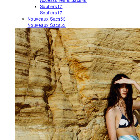
Accessoires & Sacs
48
Souliers
17
Souliers
17
Nouveaux Sacs
53
Nouveaux Sacs
53