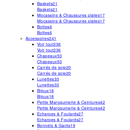
Baskets
21
Baskets
21
Mocassins & Chaussures plates
17
Mocassins & Chaussures plates
17
Bottes
6
Bottes
6
Accessoires
241
Voir tout
236
Voir tout
236
Chapeaux
53
Chapeaux
53
Carrés de soie
20
Carrés de soie
20
Lunettes
33
Lunettes
33
Bijoux
18
Bijoux
18
Petite Maroquinerie & Ceintures
42
Petite Maroquinerie & Ceintures
42
Echarpes & Foulards
27
Echarpes & Foulards
27
Bonnets & Gants
19