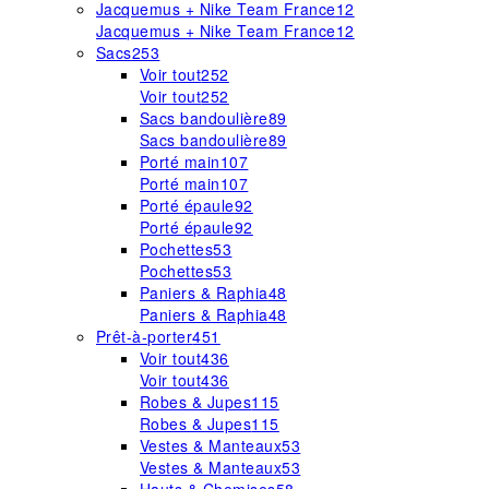
Jacquemus + Nike Team France
12
Jacquemus + Nike Team France
12
Sacs
253
Voir tout
252
Voir tout
252
Sacs bandoulière
89
Sacs bandoulière
89
Porté main
107
Porté main
107
Porté épaule
92
Porté épaule
92
Pochettes
53
Pochettes
53
Paniers & Raphia
48
Paniers & Raphia
48
Prêt-à-porter
451
Voir tout
436
Voir tout
436
Robes & Jupes
115
Robes & Jupes
115
Vestes & Manteaux
53
Vestes & Manteaux
53