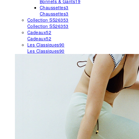
Bonnets & Gants
19
Chaussettes
3
Chaussettes
3
Collection SS26
353
Collection SS26
353
Cadeaux
52
Cadeaux
52
Les Classiques
90
Les Classiques
90