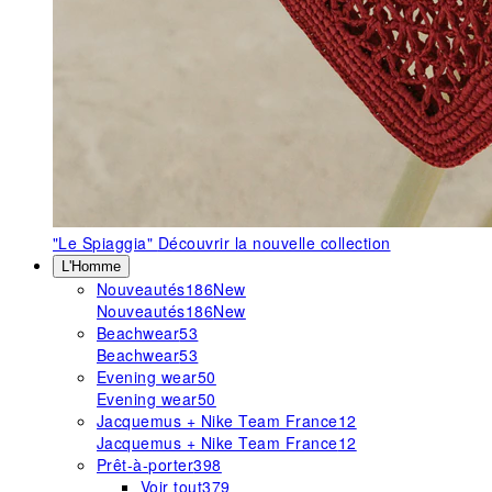
"Le Spiaggia"
Découvrir la nouvelle collection
L'Homme
Nouveautés
186
New
Nouveautés
186
New
Beachwear
53
Beachwear
53
Evening wear
50
Evening wear
50
Jacquemus + Nike Team France
12
Jacquemus + Nike Team France
12
Prêt-à-porter
398
Voir tout
379