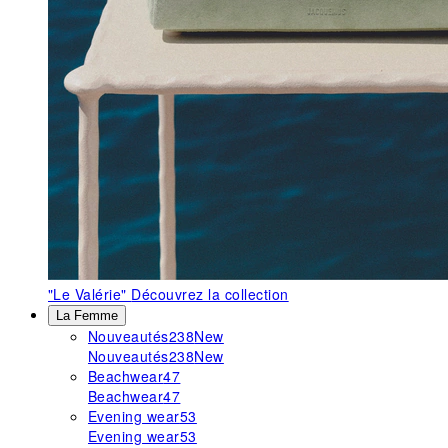
"Le Valérie"
Découvrez la collection
La Femme
Nouveautés
238
New
Nouveautés
238
New
Beachwear
47
Beachwear
47
Evening wear
53
Evening wear
53