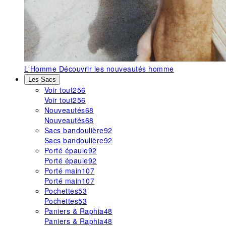
L'Homme
Découvrir les nouveautés homme
Les Sacs
Voir tout
256
Voir tout
256
Nouveautés
68
Nouveautés
68
Sacs bandoulière
92
Sacs bandoulière
92
Porté épaule
92
Porté épaule
92
Porté main
107
Porté main
107
Pochettes
53
Pochettes
53
Paniers & Raphia
48
Paniers & Raphia
48