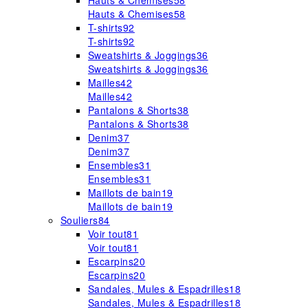
Hauts & Chemises
58
Hauts & Chemises
58
T-shirts
92
T-shirts
92
Sweatshirts & Joggings
36
Sweatshirts & Joggings
36
Mailles
42
Mailles
42
Pantalons & Shorts
38
Pantalons & Shorts
38
Denim
37
Denim
37
Ensembles
31
Ensembles
31
Maillots de bain
19
Maillots de bain
19
Souliers
84
Voir tout
81
Voir tout
81
Escarpins
20
Escarpins
20
Sandales, Mules & Espadrilles
18
Sandales, Mules & Espadrilles
18