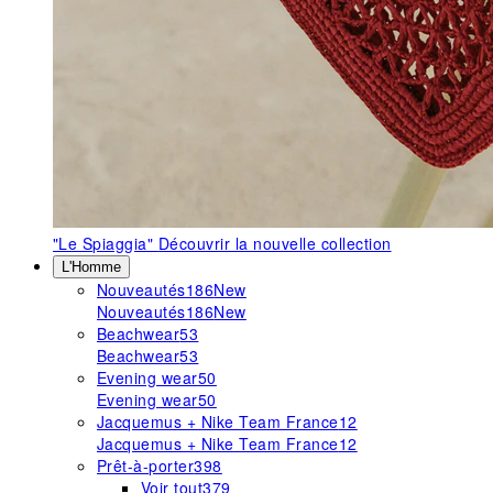
"Le Spiaggia"
Découvrir la nouvelle collection
L'Homme
Nouveautés
186
New
Nouveautés
186
New
Beachwear
53
Beachwear
53
Evening wear
50
Evening wear
50
Jacquemus + Nike Team France
12
Jacquemus + Nike Team France
12
Prêt-à-porter
398
Voir tout
379