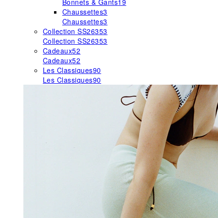
Bonnets & Gants
19
Chaussettes
3
Chaussettes
3
Collection SS26
353
Collection SS26
353
Cadeaux
52
Cadeaux
52
Les Classiques
90
Les Classiques
90