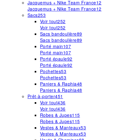
Jacquemus + Nike Team France
12
Jacquemus + Nike Team France
12
Sacs
253
Voir tout
252
Voir tout
252
Sacs bandoulière
89
Sacs bandoulière
89
Porté main
107
Porté main
107
Porté épaule
92
Porté épaule
92
Pochettes
53
Pochettes
53
Paniers & Raphia
48
Paniers & Raphia
48
Prêt-à-porter
451
Voir tout
436
Voir tout
436
Robes & Jupes
115
Robes & Jupes
115
Vestes & Manteaux
53
Vestes & Manteaux
53