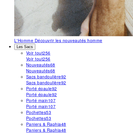
L'Homme
Découvrir les nouveautés homme
Les Sacs
Voir tout
256
Voir tout
256
Nouveautés
68
Nouveautés
68
Sacs bandoulière
92
Sacs bandoulière
92
Porté épaule
92
Porté épaule
92
Porté main
107
Porté main
107
Pochettes
53
Pochettes
53
Paniers & Raphia
48
Paniers & Raphia
48