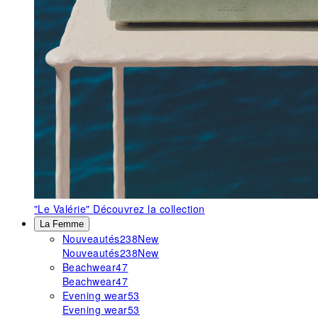
"Le Valérie"
Découvrez la collection
La Femme
Nouveautés
238
New
Nouveautés
238
New
Beachwear
47
Beachwear
47
Evening wear
53
Evening wear
53