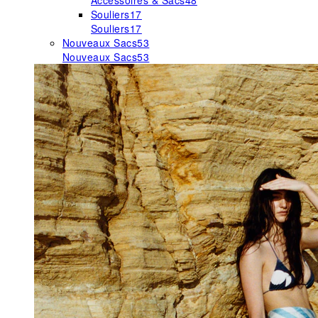
Accessoires & Sacs
48
Souliers
17
Souliers
17
Nouveaux Sacs
53
Nouveaux Sacs
53