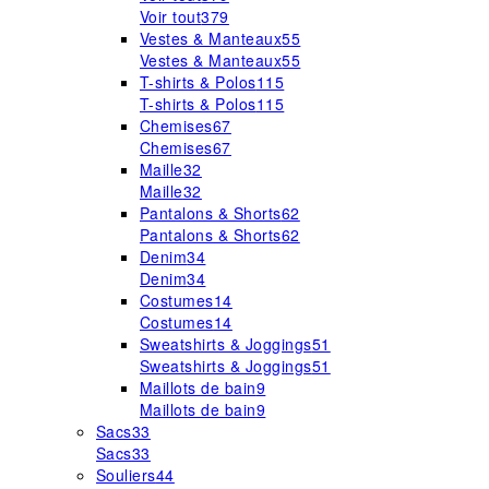
Voir tout
379
Vestes & Manteaux
55
Vestes & Manteaux
55
T-shirts & Polos
115
T-shirts & Polos
115
Chemises
67
Chemises
67
Maille
32
Maille
32
Pantalons & Shorts
62
Pantalons & Shorts
62
Denim
34
Denim
34
Costumes
14
Costumes
14
Sweatshirts & Joggings
51
Sweatshirts & Joggings
51
Maillots de bain
9
Maillots de bain
9
Sacs
33
Sacs
33
Souliers
44