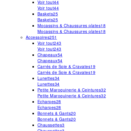
Voir tout
44
Voir tout
44
Baskets
25
Baskets
25
Mocassins & Chaussures plates
18
Mocassins & Chaussures plates
18
Accessoires
251
Voir tout
243
Voir tout
243
Chapeaux
54
Chapeaux
54
Carrés de Soie & Cravates
19
Carrés de Soie & Cravates
19
Lunettes
34
Lunettes
34
Petite Maroquinerie & Ceintures
32
Petite Maroquinerie & Ceintures
32
Echarpes
28
Echarpes
28
Bonnets & Gants
20
Bonnets & Gants
20
Chaussettes
3
Chaussettes
3