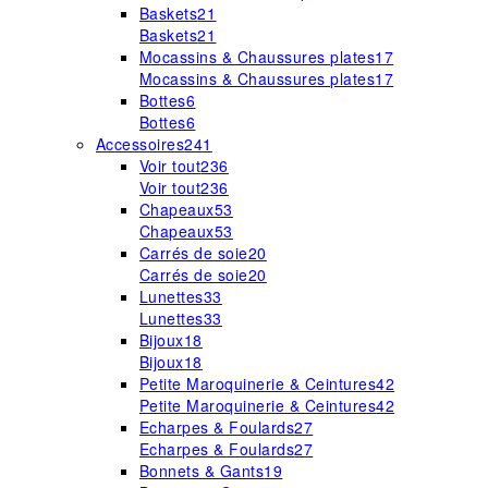
Baskets
21
Baskets
21
Mocassins & Chaussures plates
17
Mocassins & Chaussures plates
17
Bottes
6
Bottes
6
Accessoires
241
Voir tout
236
Voir tout
236
Chapeaux
53
Chapeaux
53
Carrés de soie
20
Carrés de soie
20
Lunettes
33
Lunettes
33
Bijoux
18
Bijoux
18
Petite Maroquinerie & Ceintures
42
Petite Maroquinerie & Ceintures
42
Echarpes & Foulards
27
Echarpes & Foulards
27
Bonnets & Gants
19