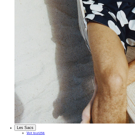
Les Sacs
Voir tout
256