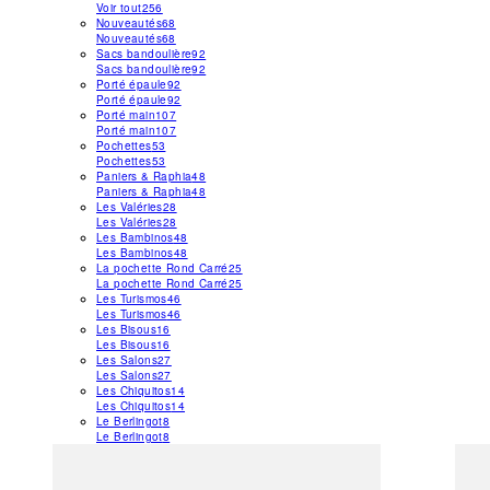
Voir tout
256
Nouveautés
68
Nouveautés
68
Sacs bandoulière
92
Sacs bandoulière
92
Porté épaule
92
Porté épaule
92
Porté main
107
Porté main
107
Pochettes
53
Pochettes
53
Paniers & Raphia
48
Paniers & Raphia
48
Les Valéries
28
Les Valéries
28
Les Bambinos
48
Les Bambinos
48
La pochette Rond Carré
25
La pochette Rond Carré
25
Les Turismos
46
Les Turismos
46
Les Bisous
16
Les Bisous
16
Les Salons
27
Les Salons
27
Les Chiquitos
14
Les Chiquitos
14
Le Berlingot
8
Le Berlingot
8