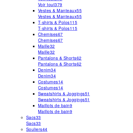
Voir tout
379
Vestes & Manteaux
55
Vestes & Manteaux
55
T-shirts & Polos
115
T-shirts & Polos
115
Chemises
67
Chemises
67
Maille
32
Maille
32
Pantalons & Shorts
62
Pantalons & Shorts
62
Denim
34
Denim
34
Costumes
14
Costumes
14
Sweatshirts & Joggings
51
Sweatshirts & Joggings
51
Maillots de bain
9
Maillots de bain
9
Sacs
33
Sacs
33
Souliers
44