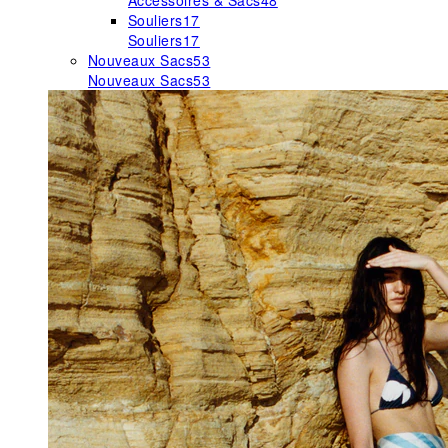
Accessoires & Sacs
48
Souliers
17
Souliers
17
Nouveaux Sacs
53
Nouveaux Sacs
53