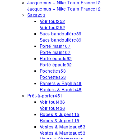
Jacquemus + Nike Team France
12
Jacquemus + Nike Team France
12
Sacs
253
Voir tout
252
Voir tout
252
Sacs bandoulière
89
Sacs bandoulière
89
Porté main
107
Porté main
107
Porté épaule
92
Porté épaule
92
Pochettes
53
Pochettes
53
Paniers & Raphia
48
Paniers & Raphia
48
Prêt-à-porter
451
Voir tout
436
Voir tout
436
Robes & Jupes
115
Robes & Jupes
115
Vestes & Manteaux
53
Vestes & Manteaux
53