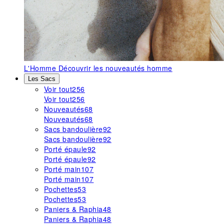
L'Homme
Découvrir les nouveautés homme
Les Sacs
Voir tout
256
Voir tout
256
Nouveautés
68
Nouveautés
68
Sacs bandoulière
92
Sacs bandoulière
92
Porté épaule
92
Porté épaule
92
Porté main
107
Porté main
107
Pochettes
53
Pochettes
53
Paniers & Raphia
48
Paniers & Raphia
48