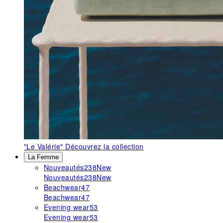
"Le Valérie"
Découvrez la collection
La Femme
Nouveautés
238
New
Nouveautés
238
New
Beachwear
47
Beachwear
47
Evening wear
53
Evening wear
53