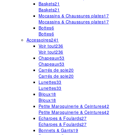
Baskets
21
Baskets
21
Mocassins & Chaussures plates
17
Mocassins & Chaussures plates
17
Bottes
6
Bottes
6
Accessoires
241
Voir tout
236
Voir tout
236
Chapeaux
53
Chapeaux
53
Carrés de soie
20
Carrés de soie
20
Lunettes
33
Lunettes
33
Bijoux
18
Bijoux
18
Petite Maroquinerie & Ceintures
42
Petite Maroquinerie & Ceintures
42
Echarpes & Foulards
27
Echarpes & Foulards
27
Bonnets & Gants
19