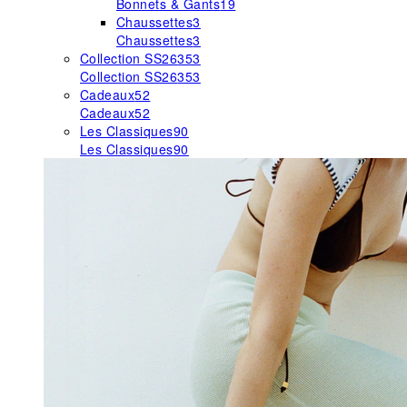
Bonnets & Gants
19
Chaussettes
3
Chaussettes
3
Collection SS26
353
Collection SS26
353
Cadeaux
52
Cadeaux
52
Les Classiques
90
Les Classiques
90