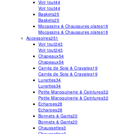
Voir tout
44
Voir tout
44
Baskets
25
Baskets
25
Mocassins & Chaussures plates
18
Mocassins & Chaussures plates
18
Accessoires
251
Voir tout
243
Voir tout
243
Chapeaux
54
Chapeaux
54
Carrés de Soie & Cravates
19
Carrés de Soie & Cravates
19
Lunettes
34
Lunettes
34
Petite Maroquinerie & Ceintures
32
Petite Maroquinerie & Ceintures
32
Echarpes
28
Echarpes
28
Bonnets & Gants
20
Bonnets & Gants
20
Chaussettes
3
Chaussettes
3