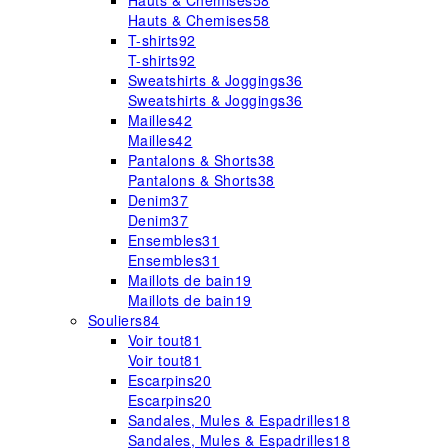
Hauts & Chemises
58
Hauts & Chemises
58
T-shirts
92
T-shirts
92
Sweatshirts & Joggings
36
Sweatshirts & Joggings
36
Mailles
42
Mailles
42
Pantalons & Shorts
38
Pantalons & Shorts
38
Denim
37
Denim
37
Ensembles
31
Ensembles
31
Maillots de bain
19
Maillots de bain
19
Souliers
84
Voir tout
81
Voir tout
81
Escarpins
20
Escarpins
20
Sandales, Mules & Espadrilles
18
Sandales, Mules & Espadrilles
18