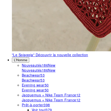
"Le Spiaggia"
Découvrir la nouvelle collection
L'Homme
Nouveautés
186
New
Nouveautés
186
New
Beachwear
53
Beachwear
53
Evening wear
50
Evening wear
50
Jacquemus + Nike Team France
12
Jacquemus + Nike Team France
12
Prêt-à-porter
398
Voir tout
379