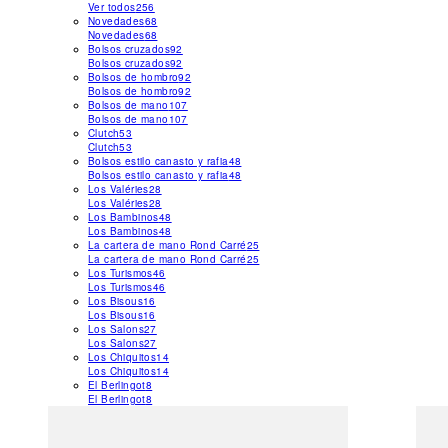
Ver todos
256
Novedades
68
Novedades
68
Bolsos cruzados
92
Bolsos cruzados
92
Bolsos de hombro
92
Bolsos de hombro
92
Bolsos de mano
107
Bolsos de mano
107
Clutch
53
Clutch
53
Bolsos estilo canasto y rafia
48
Bolsos estilo canasto y rafia
48
Los Valéries
28
Los Valéries
28
Los Bambinos
48
Los Bambinos
48
La cartera de mano Rond Carré
25
La cartera de mano Rond Carré
25
Los Turismos
46
Los Turismos
46
Los Bisous
16
Los Bisous
16
Los Salons
27
Los Salons
27
Los Chiquitos
14
Los Chiquitos
14
El Berlingot
8
El Berlingot
8