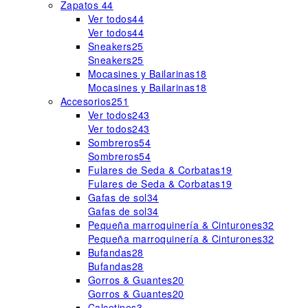
Zapatos
44
Ver todos
44
Ver todos
44
Sneakers
25
Sneakers
25
Mocasines y Bailarinas
18
Mocasines y Bailarinas
18
Accesorios
251
Ver todos
243
Ver todos
243
Sombreros
54
Sombreros
54
Fulares de Seda & Corbatas
19
Fulares de Seda & Corbatas
19
Gafas de sol
34
Gafas de sol
34
Pequeña marroquinería & Cinturones
32
Pequeña marroquinería & Cinturones
32
Bufandas
28
Bufandas
28
Gorros & Guantes
20
Gorros & Guantes
20
Calcetines
3