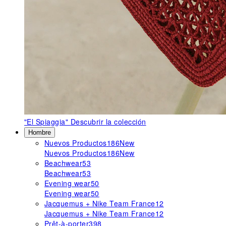
"El Spiaggia"
Descubrir la colección
Hombre
Nuevos Productos
186
New
Nuevos Productos
186
New
Beachwear
53
Beachwear
53
Evening wear
50
Evening wear
50
Jacquemus + Nike Team France
12
Jacquemus + Nike Team France
12
Prêt-à-porter
398