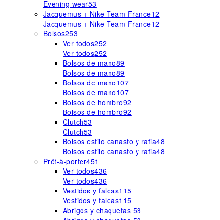
Evening wear
53
Jacquemus + Nike Team France
12
Jacquemus + Nike Team France
12
Bolsos
253
Ver todos
252
Ver todos
252
Bolsos de mano
89
Bolsos de mano
89
Bolsos de mano
107
Bolsos de mano
107
Bolsos de hombro
92
Bolsos de hombro
92
Clutch
53
Clutch
53
Bolsos estilo canasto y rafia
48
Bolsos estilo canasto y rafia
48
Prêt-à-porter
451
Ver todos
436
Ver todos
436
Vestidos y faldas
115
Vestidos y faldas
115
Abrigos y chaquetas
53