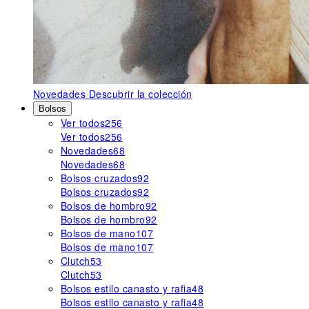
Novedades
Descubrir la colección
Bolsos
Ver todos
256
Ver todos
256
Novedades
68
Novedades
68
Bolsos cruzados
92
Bolsos cruzados
92
Bolsos de hombro
92
Bolsos de hombro
92
Bolsos de mano
107
Bolsos de mano
107
Clutch
53
Clutch
53
Bolsos estilo canasto y rafia
48
Bolsos estilo canasto y rafia
48