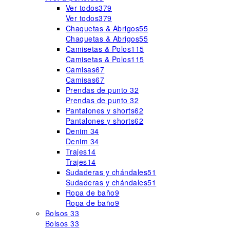
Ver todos
379
Ver todos
379
Chaquetas & Abrigos
55
Chaquetas & Abrigos
55
Camisetas & Polos
115
Camisetas & Polos
115
Camisas
67
Camisas
67
Prendas de punto
32
Prendas de punto
32
Pantalones y shorts
62
Pantalones y shorts
62
Denim
34
Denim
34
Trajes
14
Trajes
14
Sudaderas y chándales
51
Sudaderas y chándales
51
Ropa de baño
9
Ropa de baño
9
Bolsos
33
Bolsos
33