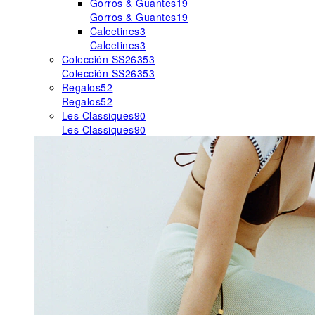
Gorros & Guantes
19
Gorros & Guantes
19
Calcetines
3
Calcetines
3
Colección SS26
353
Colección SS26
353
Regalos
52
Regalos
52
Les Classiques
90
Les Classiques
90