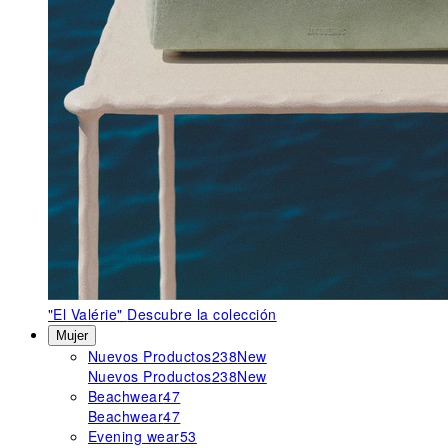
"El Valérie"
Descubre la colección
Mujer
Nuevos Productos
238
New
Nuevos Productos
238
New
Beachwear
47
Beachwear
47
Evening wear
53