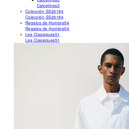
Calcetines
3
Colección SS26
184
Colección SS26
184
Regalos de Hombre
54
Regalos de Hombre
54
Les Classiques
51
Les Classiques
51