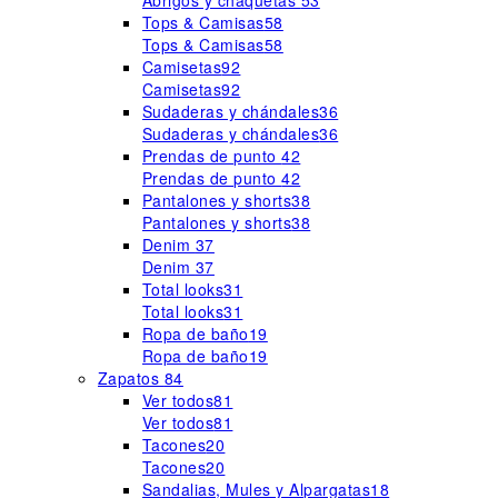
Abrigos y chaquetas
53
Tops & Camisas
58
Tops & Camisas
58
Camisetas
92
Camisetas
92
Sudaderas y chándales
36
Sudaderas y chándales
36
Prendas de punto
42
Prendas de punto
42
Pantalones y shorts
38
Pantalones y shorts
38
Denim
37
Denim
37
Total looks
31
Total looks
31
Ropa de baño
19
Ropa de baño
19
Zapatos
84
Ver todos
81
Ver todos
81
Tacones
20
Tacones
20
Sandalias, Mules y Alpargatas
18