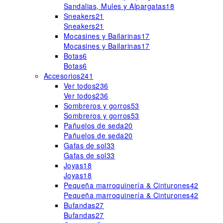
Sandalias, Mules y Alpargatas
18
Sneakers
21
Sneakers
21
Mocasines y Bailarinas
17
Mocasines y Bailarinas
17
Botas
6
Botas
6
Accesorios
241
Ver todos
236
Ver todos
236
Sombreros y gorros
53
Sombreros y gorros
53
Pañuelos de seda
20
Pañuelos de seda
20
Gafas de sol
33
Gafas de sol
33
Joyas
18
Joyas
18
Pequeña marroquinería & Cinturones
42
Pequeña marroquinería & Cinturones
42
Bufandas
27
Bufandas
27