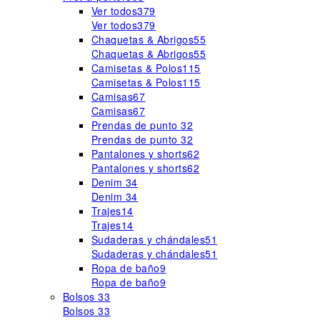
Ver todos
379
Ver todos
379
Chaquetas & Abrigos
55
Chaquetas & Abrigos
55
Camisetas & Polos
115
Camisetas & Polos
115
Camisas
67
Camisas
67
Prendas de punto
32
Prendas de punto
32
Pantalones y shorts
62
Pantalones y shorts
62
Denim
34
Denim
34
Trajes
14
Trajes
14
Sudaderas y chándales
51
Sudaderas y chándales
51
Ropa de baño
9
Ropa de baño
9
Bolsos
33
Bolsos
33