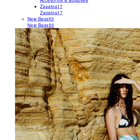
Accesorios & Bolsos
48
Zapatos
17
Zapatos
17
New Bags
53
New Bags
53