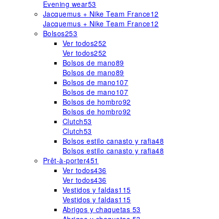
Evening wear
53
Jacquemus + Nike Team France
12
Jacquemus + Nike Team France
12
Bolsos
253
Ver todos
252
Ver todos
252
Bolsos de mano
89
Bolsos de mano
89
Bolsos de mano
107
Bolsos de mano
107
Bolsos de hombro
92
Bolsos de hombro
92
Clutch
53
Clutch
53
Bolsos estilo canasto y rafia
48
Bolsos estilo canasto y rafia
48
Prêt-à-porter
451
Ver todos
436
Ver todos
436
Vestidos y faldas
115
Vestidos y faldas
115
Abrigos y chaquetas
53