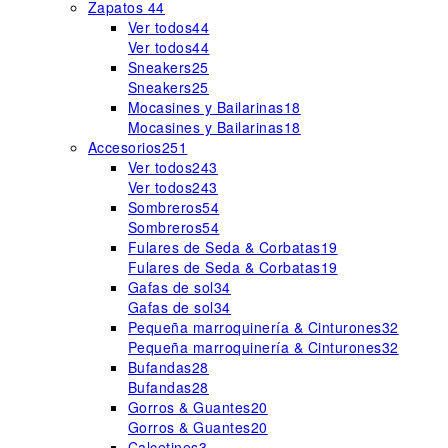
Zapatos
44
Ver todos
44
Ver todos
44
Sneakers
25
Sneakers
25
Mocasines y Bailarinas
18
Mocasines y Bailarinas
18
Accesorios
251
Ver todos
243
Ver todos
243
Sombreros
54
Sombreros
54
Fulares de Seda & Corbatas
19
Fulares de Seda & Corbatas
19
Gafas de sol
34
Gafas de sol
34
Pequeña marroquinería & Cinturones
32
Pequeña marroquinería & Cinturones
32
Bufandas
28
Bufandas
28
Gorros & Guantes
20
Gorros & Guantes
20
Calcetines
3