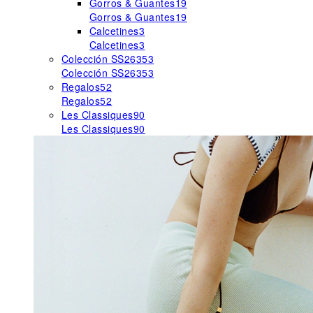
Gorros & Guantes
19
Gorros & Guantes
19
Calcetines
3
Calcetines
3
Colección SS26
353
Colección SS26
353
Regalos
52
Regalos
52
Les Classiques
90
Les Classiques
90