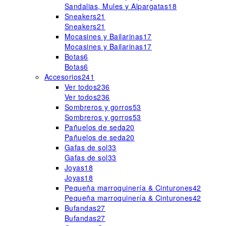
Sandalias, Mules y Alpargatas
18
Sneakers
21
Sneakers
21
Mocasines y Bailarinas
17
Mocasines y Bailarinas
17
Botas
6
Botas
6
Accesorios
241
Ver todos
236
Ver todos
236
Sombreros y gorros
53
Sombreros y gorros
53
Pañuelos de seda
20
Pañuelos de seda
20
Gafas de sol
33
Gafas de sol
33
Joyas
18
Joyas
18
Pequeña marroquinería & Cinturones
42
Pequeña marroquinería & Cinturones
42
Bufandas
27
Bufandas
27