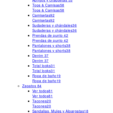
Abrigos y chaquetas
53
Tops & Camisas
58
Tops & Camisas
58
Camisetas
92
Camisetas
92
Sudaderas y chándales
36
Sudaderas y chándales
36
Prendas de punto
42
Prendas de punto
42
Pantalones y shorts
38
Pantalones y shorts
38
Denim
37
Denim
37
Total looks
31
Total looks
31
Ropa de baño
19
Ropa de baño
19
Zapatos
84
Ver todos
81
Ver todos
81
Tacones
20
Tacones
20
Sandalias, Mules y Alpargatas
18