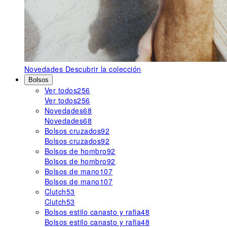
Novedades
Descubrir la colección
Bolsos
Ver todos
256
Ver todos
256
Novedades
68
Novedades
68
Bolsos cruzados
92
Bolsos cruzados
92
Bolsos de hombro
92
Bolsos de hombro
92
Bolsos de mano
107
Bolsos de mano
107
Clutch
53
Clutch
53
Bolsos estilo canasto y rafia
48
Bolsos estilo canasto y rafia
48