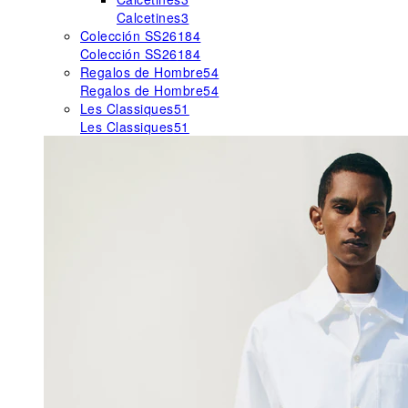
Calcetines
3
Colección SS26
184
Colección SS26
184
Regalos de Hombre
54
Regalos de Hombre
54
Les Classiques
51
Les Classiques
51