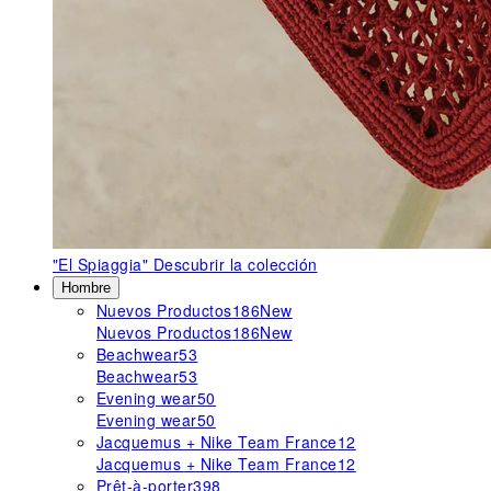
"El Spiaggia"
Descubrir la colección
Hombre
Nuevos Productos
186
New
Nuevos Productos
186
New
Beachwear
53
Beachwear
53
Evening wear
50
Evening wear
50
Jacquemus + Nike Team France
12
Jacquemus + Nike Team France
12
Prêt-à-porter
398