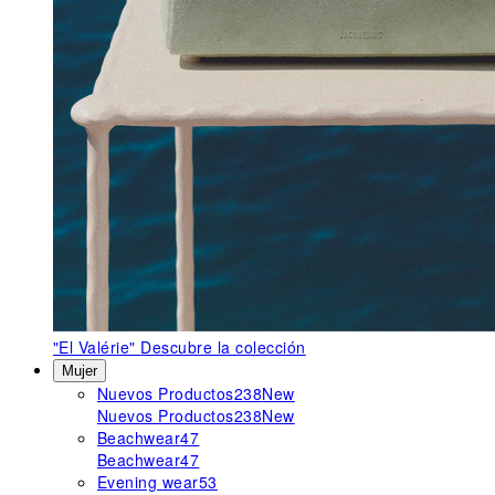
"El Valérie"
Descubre la colección
Mujer
Nuevos Productos
238
New
Nuevos Productos
238
New
Beachwear
47
Beachwear
47
Evening wear
53