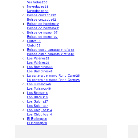
Ver todos
256
Novedades
68
Novedades
68
Bolsos cruzados
92
Bolsos cruzados
92
Bolsos de hombro
92
Bolsos de hombro
92
Bolsos de mano
107
Bolsos de mano
107
Clutch
53
Clutch
53
Bolsos estilo canasto y rafia
48
Bolsos estilo canasto y rafia
48
Los Valéries
28
Los Valéries
28
Los Bambinos
48
Los Bambinos
48
La cartera de mano Rond Carré
25
La cartera de mano Rond Carré
25
Los Turismos
46
Los Turismos
46
Los Bisous
16
Los Bisous
16
Los Salons
27
Los Salons
27
Los Chiquitos
14
Los Chiquitos
14
El Berlingot
8
El Berlingot
8