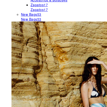
Accesorios & Bolsos
48
Zapatos
17
Zapatos
17
New Bags
53
New Bags
53