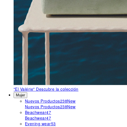
"El Valérie"
Descubre la colección
Mujer
Nuevos Productos
238
New
Nuevos Productos
238
New
Beachwear
47
Beachwear
47
Evening wear
53