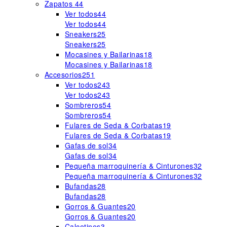
Zapatos
44
Ver todos
44
Ver todos
44
Sneakers
25
Sneakers
25
Mocasines y Bailarinas
18
Mocasines y Bailarinas
18
Accesorios
251
Ver todos
243
Ver todos
243
Sombreros
54
Sombreros
54
Fulares de Seda & Corbatas
19
Fulares de Seda & Corbatas
19
Gafas de sol
34
Gafas de sol
34
Pequeña marroquinería & Cinturones
32
Pequeña marroquinería & Cinturones
32
Bufandas
28
Bufandas
28
Gorros & Guantes
20
Gorros & Guantes
20
Calcetines
3