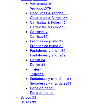
Ver todos
379
Ver todos
379
Chaquetas & Abrigos
55
Chaquetas & Abrigos
55
Camisetas & Polos
115
Camisetas & Polos
115
Camisas
67
Camisas
67
Prendas de punto
32
Prendas de punto
32
Pantalones y shorts
62
Pantalones y shorts
62
Denim
34
Denim
34
Trajes
14
Trajes
14
Sudaderas y chándales
51
Sudaderas y chándales
51
Ropa de baño
9
Ropa de baño
9
Bolsos
33
Bolsos
33