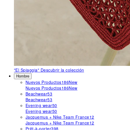
"El Spiaggia"
Descubrir la colección
Hombre
Nuevos Productos
186
New
Nuevos Productos
186
New
Beachwear
53
Beachwear
53
Evening wear
50
Evening wear
50
Jacquemus + Nike Team France
12
Jacquemus + Nike Team France
12
Prêt-à-porter
398