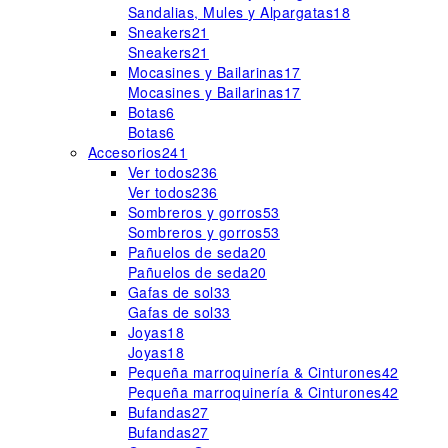
Sandalias, Mules y Alpargatas
18
Sneakers
21
Sneakers
21
Mocasines y Bailarinas
17
Mocasines y Bailarinas
17
Botas
6
Botas
6
Accesorios
241
Ver todos
236
Ver todos
236
Sombreros y gorros
53
Sombreros y gorros
53
Pañuelos de seda
20
Pañuelos de seda
20
Gafas de sol
33
Gafas de sol
33
Joyas
18
Joyas
18
Pequeña marroquinería & Cinturones
42
Pequeña marroquinería & Cinturones
42
Bufandas
27
Bufandas
27