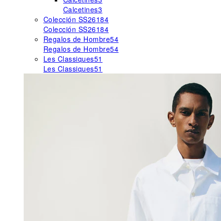
Calcetines
3
Colección SS26
184
Colección SS26
184
Regalos de Hombre
54
Regalos de Hombre
54
Les Classiques
51
Les Classiques
51