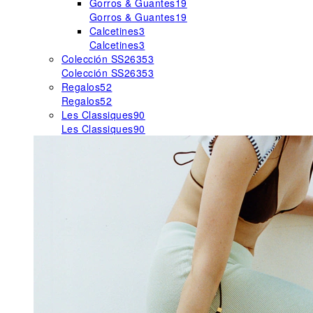
Gorros & Guantes
19
Gorros & Guantes
19
Calcetines
3
Calcetines
3
Colección SS26
353
Colección SS26
353
Regalos
52
Regalos
52
Les Classiques
90
Les Classiques
90