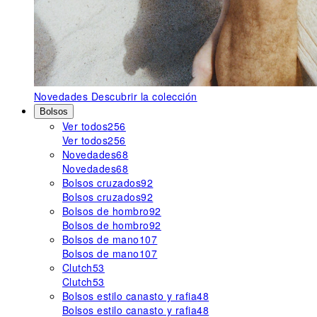
Novedades
Descubrir la colección
Bolsos
Ver todos
256
Ver todos
256
Novedades
68
Novedades
68
Bolsos cruzados
92
Bolsos cruzados
92
Bolsos de hombro
92
Bolsos de hombro
92
Bolsos de mano
107
Bolsos de mano
107
Clutch
53
Clutch
53
Bolsos estilo canasto y rafia
48
Bolsos estilo canasto y rafia
48