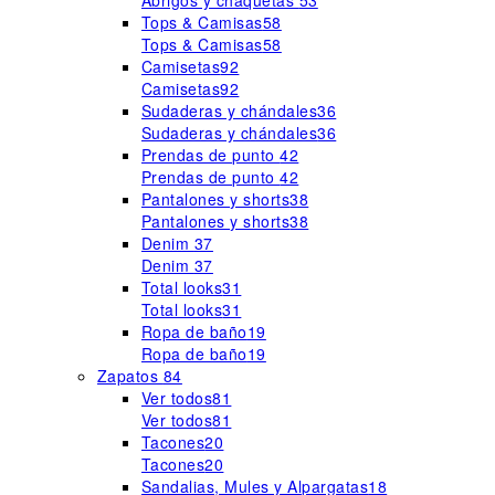
Abrigos y chaquetas
53
Tops & Camisas
58
Tops & Camisas
58
Camisetas
92
Camisetas
92
Sudaderas y chándales
36
Sudaderas y chándales
36
Prendas de punto
42
Prendas de punto
42
Pantalones y shorts
38
Pantalones y shorts
38
Denim
37
Denim
37
Total looks
31
Total looks
31
Ropa de baño
19
Ropa de baño
19
Zapatos
84
Ver todos
81
Ver todos
81
Tacones
20
Tacones
20
Sandalias, Mules y Alpargatas
18