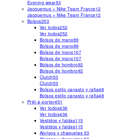
Evening wear
53
Jacquemus + Nike Team France
12
Jacquemus + Nike Team France
12
Bolsos
253
Ver todos
252
Ver todos
252
Bolsos de mano
89
Bolsos de mano
89
Bolsos de mano
107
Bolsos de mano
107
Bolsos de hombro
92
Bolsos de hombro
92
Clutch
53
Clutch
53
Bolsos estilo canasto y rafia
48
Bolsos estilo canasto y rafia
48
Prêt-à-porter
451
Ver todos
436
Ver todos
436
Vestidos y faldas
115
Vestidos y faldas
115
Abrigos y chaquetas
53