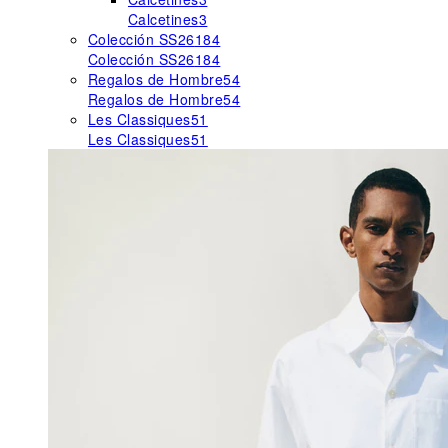
Calcetines
3
Colección SS26
184
Colección SS26
184
Regalos de Hombre
54
Regalos de Hombre
54
Les Classiques
51
Les Classiques
51