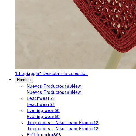
"El Spiaggia"
Descubrir la colección
Hombre
Nuevos Productos
186
New
Nuevos Productos
186
New
Beachwear
53
Beachwear
53
Evening wear
50
Evening wear
50
Jacquemus + Nike Team France
12
Jacquemus + Nike Team France
12
Prêt-à-porter
398