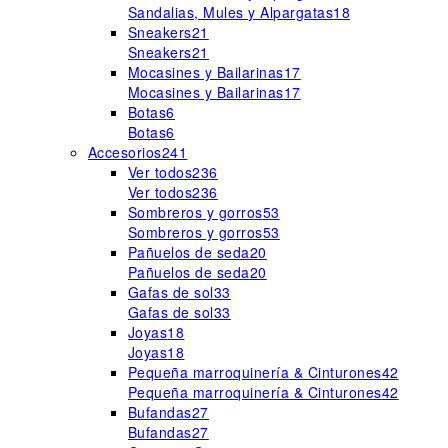
Sandalias, Mules y Alpargatas
18
Sneakers
21
Sneakers
21
Mocasines y Bailarinas
17
Mocasines y Bailarinas
17
Botas
6
Botas
6
Accesorios
241
Ver todos
236
Ver todos
236
Sombreros y gorros
53
Sombreros y gorros
53
Pañuelos de seda
20
Pañuelos de seda
20
Gafas de sol
33
Gafas de sol
33
Joyas
18
Joyas
18
Pequeña marroquinería & Cinturones
42
Pequeña marroquinería & Cinturones
42
Bufandas
27
Bufandas
27