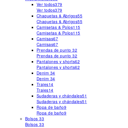
Ver todos
379
Ver todos
379
Chaquetas & Abrigos
55
Chaquetas & Abrigos
55
Camisetas & Polos
115
Camisetas & Polos
115
Camisas
67
Camisas
67
Prendas de punto
32
Prendas de punto
32
Pantalones y shorts
62
Pantalones y shorts
62
Denim
34
Denim
34
Trajes
14
Trajes
14
Sudaderas y chándales
51
Sudaderas y chándales
51
Ropa de baño
9
Ropa de baño
9
Bolsos
33
Bolsos
33