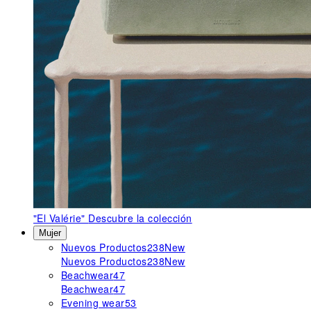
"El Valérie"
Descubre la colección
Mujer
Nuevos Productos
238
New
Nuevos Productos
238
New
Beachwear
47
Beachwear
47
Evening wear
53