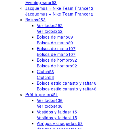
Evening wear
53
Jacquemus + Nike Team France
12
Jacquemus + Nike Team France
12
Bolsos
253
Ver todos
252
Ver todos
252
Bolsos de mano
89
Bolsos de mano
89
Bolsos de mano
107
Bolsos de mano
107
Bolsos de hombro
92
Bolsos de hombro
92
Clutch
53
Clutch
53
Bolsos estilo canasto y rafia
48
Bolsos estilo canasto y rafia
48
Prêt-à-porter
451
Ver todos
436
Ver todos
436
Vestidos y faldas
115
Vestidos y faldas
115
Abrigos y chaquetas
53