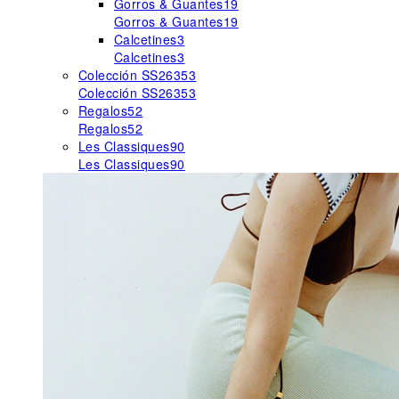
Gorros & Guantes
19
Gorros & Guantes
19
Calcetines
3
Calcetines
3
Colección SS26
353
Colección SS26
353
Regalos
52
Regalos
52
Les Classiques
90
Les Classiques
90