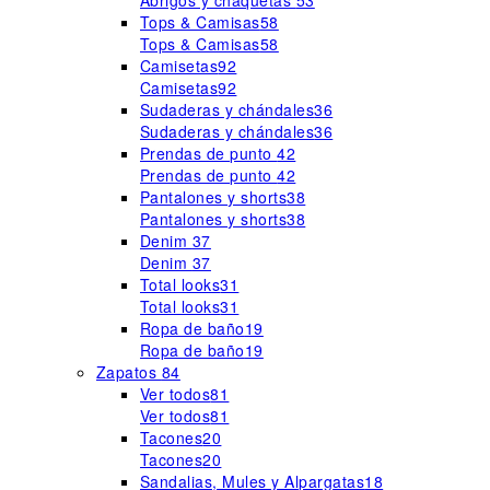
Abrigos y chaquetas
53
Tops & Camisas
58
Tops & Camisas
58
Camisetas
92
Camisetas
92
Sudaderas y chándales
36
Sudaderas y chándales
36
Prendas de punto
42
Prendas de punto
42
Pantalones y shorts
38
Pantalones y shorts
38
Denim
37
Denim
37
Total looks
31
Total looks
31
Ropa de baño
19
Ropa de baño
19
Zapatos
84
Ver todos
81
Ver todos
81
Tacones
20
Tacones
20
Sandalias, Mules y Alpargatas
18