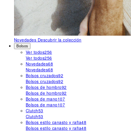
Novedades
Descubrir la colección
Bolsos
Ver todos
256
Ver todos
256
Novedades
68
Novedades
68
Bolsos cruzados
92
Bolsos cruzados
92
Bolsos de hombro
92
Bolsos de hombro
92
Bolsos de mano
107
Bolsos de mano
107
Clutch
53
Clutch
53
Bolsos estilo canasto y rafia
48
Bolsos estilo canasto y rafia
48