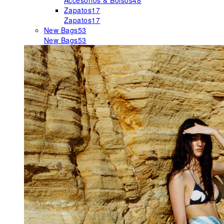
Accesorios & Bolsos
48
Zapatos
17
Zapatos
17
New Bags
53
New Bags
53