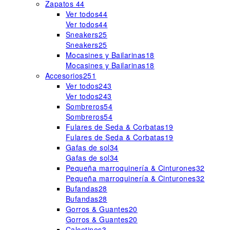
Zapatos
44
Ver todos
44
Ver todos
44
Sneakers
25
Sneakers
25
Mocasines y Bailarinas
18
Mocasines y Bailarinas
18
Accesorios
251
Ver todos
243
Ver todos
243
Sombreros
54
Sombreros
54
Fulares de Seda & Corbatas
19
Fulares de Seda & Corbatas
19
Gafas de sol
34
Gafas de sol
34
Pequeña marroquinería & Cinturones
32
Pequeña marroquinería & Cinturones
32
Bufandas
28
Bufandas
28
Gorros & Guantes
20
Gorros & Guantes
20
Calcetines
3