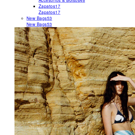
Accesorios & Bolsos
48
Zapatos
17
Zapatos
17
New Bags
53
New Bags
53