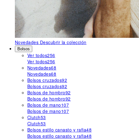
Novedades
Descubrir la colección
Bolsos
Ver todos
256
Ver todos
256
Novedades
68
Novedades
68
Bolsos cruzados
92
Bolsos cruzados
92
Bolsos de hombro
92
Bolsos de hombro
92
Bolsos de mano
107
Bolsos de mano
107
Clutch
53
Clutch
53
Bolsos estilo canasto y rafia
48
Bolsos estilo canasto y rafia
48