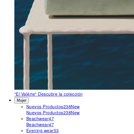
"El Valérie"
Descubre la colección
Mujer
Nuevos Productos
238
New
Nuevos Productos
238
New
Beachwear
47
Beachwear
47
Evening wear
53