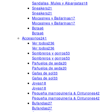
Sandalias, Mules y Alpargatas
18
Sneakers
21
Sneakers
21
Mocasines y Bailarinas
17
Mocasines y Bailarinas
17
Botas
6
Botas
6
Accesorios
241
Ver todos
236
Ver todos
236
Sombreros y gorros
53
Sombreros y gorros
53
Pañuelos de seda
20
Pañuelos de seda
20
Gafas de sol
33
Gafas de sol
33
Joyas
18
Joyas
18
Pequeña marroquinería & Cinturones
42
Pequeña marroquinería & Cinturones
42
Bufandas
27
Bufandas
27