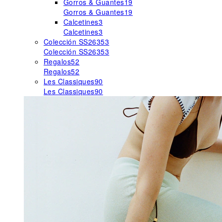
Gorros & Guantes
19
Gorros & Guantes
19
Calcetines
3
Calcetines
3
Colección SS26
353
Colección SS26
353
Regalos
52
Regalos
52
Les Classiques
90
Les Classiques
90