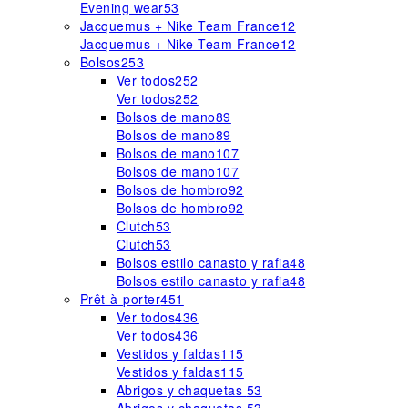
Evening wear
53
Jacquemus + Nike Team France
12
Jacquemus + Nike Team France
12
Bolsos
253
Ver todos
252
Ver todos
252
Bolsos de mano
89
Bolsos de mano
89
Bolsos de mano
107
Bolsos de mano
107
Bolsos de hombro
92
Bolsos de hombro
92
Clutch
53
Clutch
53
Bolsos estilo canasto y rafia
48
Bolsos estilo canasto y rafia
48
Prêt-à-porter
451
Ver todos
436
Ver todos
436
Vestidos y faldas
115
Vestidos y faldas
115
Abrigos y chaquetas
53