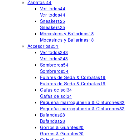
Zapatos
44
Ver todos
44
Ver todos
44
Sneakers
25
Sneakers
25
Mocasines y Bailarinas
18
Mocasines y Bailarinas
18
Accesorios
251
Ver todos
243
Ver todos
243
Sombreros
54
Sombreros
54
Fulares de Seda & Corbatas
19
Fulares de Seda & Corbatas
19
Gafas de sol
34
Gafas de sol
34
Pequeña marroquinería & Cinturones
32
Pequeña marroquinería & Cinturones
32
Bufandas
28
Bufandas
28
Gorros & Guantes
20
Gorros & Guantes
20
Calcetines
3