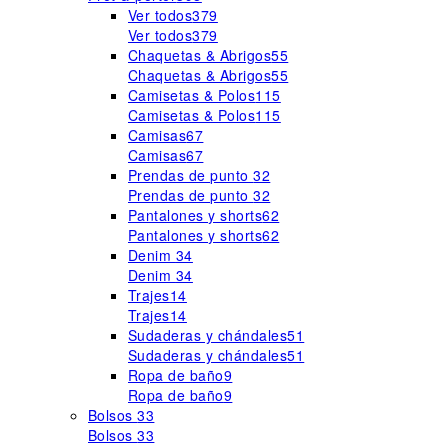
Ver todos
379
Ver todos
379
Chaquetas & Abrigos
55
Chaquetas & Abrigos
55
Camisetas & Polos
115
Camisetas & Polos
115
Camisas
67
Camisas
67
Prendas de punto
32
Prendas de punto
32
Pantalones y shorts
62
Pantalones y shorts
62
Denim
34
Denim
34
Trajes
14
Trajes
14
Sudaderas y chándales
51
Sudaderas y chándales
51
Ropa de baño
9
Ropa de baño
9
Bolsos
33
Bolsos
33