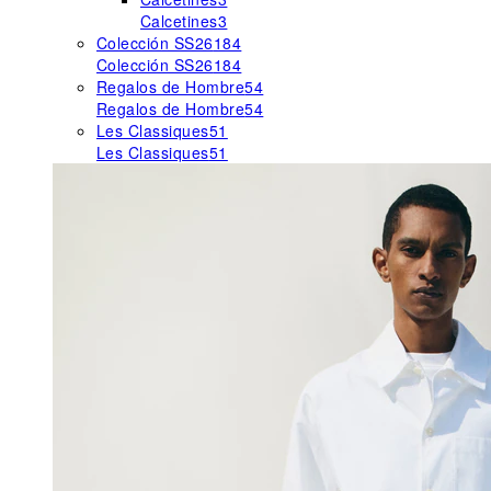
Calcetines
3
Colección SS26
184
Colección SS26
184
Regalos de Hombre
54
Regalos de Hombre
54
Les Classiques
51
Les Classiques
51