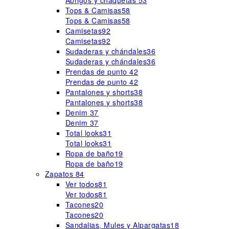
Abrigos y chaquetas
53
Tops & Camisas
58
Tops & Camisas
58
Camisetas
92
Camisetas
92
Sudaderas y chándales
36
Sudaderas y chándales
36
Prendas de punto
42
Prendas de punto
42
Pantalones y shorts
38
Pantalones y shorts
38
Denim
37
Denim
37
Total looks
31
Total looks
31
Ropa de baño
19
Ropa de baño
19
Zapatos
84
Ver todos
81
Ver todos
81
Tacones
20
Tacones
20
Sandalias, Mules y Alpargatas
18