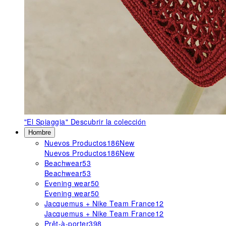
"El Spiaggia"
Descubrir la colección
Hombre
Nuevos Productos
186
New
Nuevos Productos
186
New
Beachwear
53
Beachwear
53
Evening wear
50
Evening wear
50
Jacquemus + Nike Team France
12
Jacquemus + Nike Team France
12
Prêt-à-porter
398