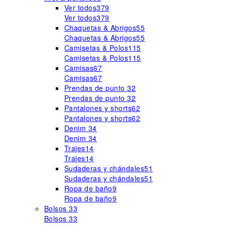
Ver todos
379
Ver todos
379
Chaquetas & Abrigos
55
Chaquetas & Abrigos
55
Camisetas & Polos
115
Camisetas & Polos
115
Camisas
67
Camisas
67
Prendas de punto
32
Prendas de punto
32
Pantalones y shorts
62
Pantalones y shorts
62
Denim
34
Denim
34
Trajes
14
Trajes
14
Sudaderas y chándales
51
Sudaderas y chándales
51
Ropa de baño
9
Ropa de baño
9
Bolsos
33
Bolsos
33