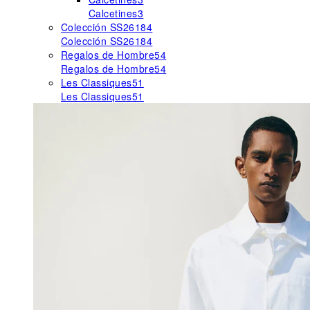
Calcetines
3
Colección SS26
184
Colección SS26
184
Regalos de Hombre
54
Regalos de Hombre
54
Les Classiques
51
Les Classiques
51