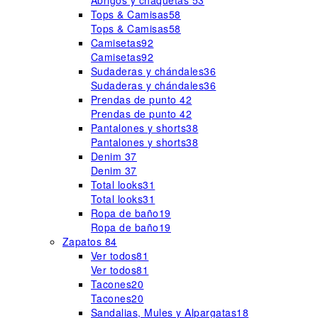
Abrigos y chaquetas
53
Tops & Camisas
58
Tops & Camisas
58
Camisetas
92
Camisetas
92
Sudaderas y chándales
36
Sudaderas y chándales
36
Prendas de punto
42
Prendas de punto
42
Pantalones y shorts
38
Pantalones y shorts
38
Denim
37
Denim
37
Total looks
31
Total looks
31
Ropa de baño
19
Ropa de baño
19
Zapatos
84
Ver todos
81
Ver todos
81
Tacones
20
Tacones
20
Sandalias, Mules y Alpargatas
18