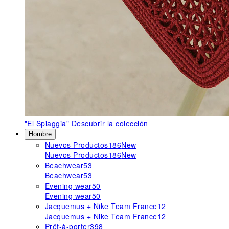
"El Spiaggia"
Descubrir la colección
Hombre
Nuevos Productos
186
New
Nuevos Productos
186
New
Beachwear
53
Beachwear
53
Evening wear
50
Evening wear
50
Jacquemus + Nike Team France
12
Jacquemus + Nike Team France
12
Prêt-à-porter
398