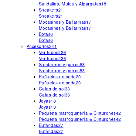
Sandalias, Mules y Alpargatas
18
Sneakers
21
Sneakers
21
Mocasines y Bailarinas
17
Mocasines y Bailarinas
17
Botas
6
Botas
6
Accesorios
241
Ver todos
236
Ver todos
236
Sombreros y gorros
53
Sombreros y gorros
53
Pañuelos de seda
20
Pañuelos de seda
20
Gafas de sol
33
Gafas de sol
33
Joyas
18
Joyas
18
Pequeña marroquinería & Cinturones
42
Pequeña marroquinería & Cinturones
42
Bufandas
27
Bufandas
27