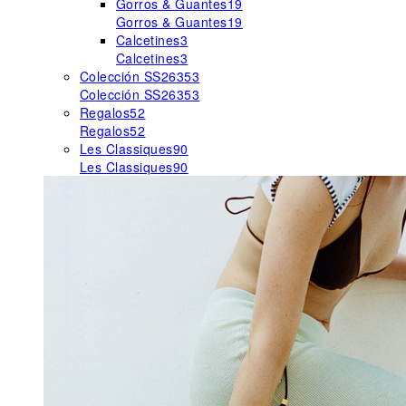
Gorros & Guantes
19
Gorros & Guantes
19
Calcetines
3
Calcetines
3
Colección SS26
353
Colección SS26
353
Regalos
52
Regalos
52
Les Classiques
90
Les Classiques
90