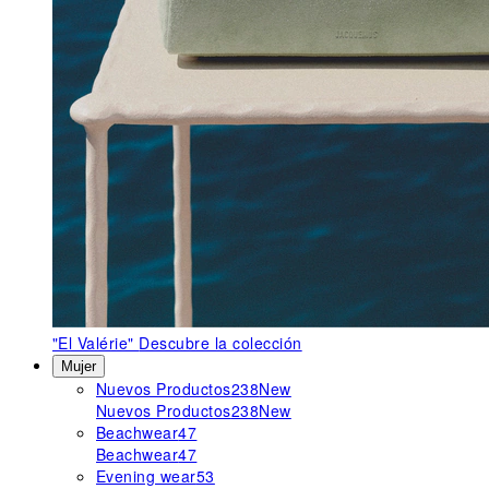
"El Valérie"
Descubre la colección
Mujer
Nuevos Productos
238
New
Nuevos Productos
238
New
Beachwear
47
Beachwear
47
Evening wear
53