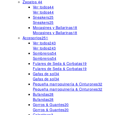
Zapatos
44
Ver todos
44
Ver todos
44
Sneakers
25
Sneakers
25
Mocasines y Bailarinas
18
Mocasines y Bailarinas
18
Accesorios
251
Ver todos
243
Ver todos
243
Sombreros
54
Sombreros
54
Fulares de Seda & Corbatas
19
Fulares de Seda & Corbatas
19
Gafas de sol
34
Gafas de sol
34
Pequeña marroquinería & Cinturones
32
Pequeña marroquinería & Cinturones
32
Bufandas
28
Bufandas
28
Gorros & Guantes
20
Gorros & Guantes
20
Calcetines
3