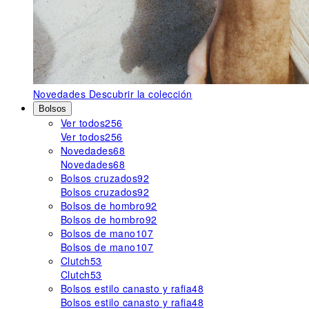
Novedades
Descubrir la colección
Bolsos
Ver todos
256
Ver todos
256
Novedades
68
Novedades
68
Bolsos cruzados
92
Bolsos cruzados
92
Bolsos de hombro
92
Bolsos de hombro
92
Bolsos de mano
107
Bolsos de mano
107
Clutch
53
Clutch
53
Bolsos estilo canasto y rafia
48
Bolsos estilo canasto y rafia
48