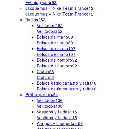
Evening wear
53
Jacquemus + Nike Team France
12
Jacquemus + Nike Team France
12
Bolsos
253
Ver todos
252
Ver todos
252
Bolsos de mano
89
Bolsos de mano
89
Bolsos de mano
107
Bolsos de mano
107
Bolsos de hombro
92
Bolsos de hombro
92
Clutch
53
Clutch
53
Bolsos estilo canasto y rafia
48
Bolsos estilo canasto y rafia
48
Prêt-à-porter
451
Ver todos
436
Ver todos
436
Vestidos y faldas
115
Vestidos y faldas
115
Abrigos y chaquetas
53