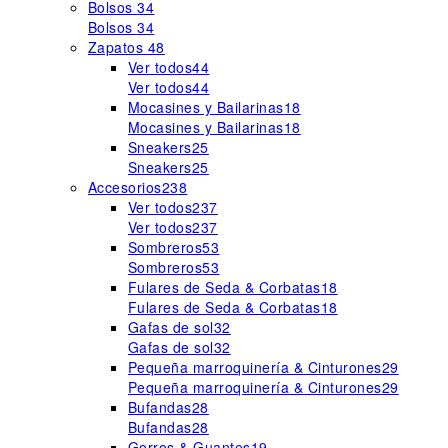
Bolsos
34
Bolsos
34
Zapatos
48
Ver todos
44
Ver todos
44
Mocasines y Bailarinas
18
Mocasines y Bailarinas
18
Sneakers
25
Sneakers
25
Accesorios
238
Ver todos
237
Ver todos
237
Sombreros
53
Sombreros
53
Fulares de Seda & Corbatas
18
Fulares de Seda & Corbatas
18
Gafas de sol
32
Gafas de sol
32
Pequeña marroquinería & Cinturones
29
Pequeña marroquinería & Cinturones
29
Bufandas
28
Bufandas
28
Gorros & Guantes
19