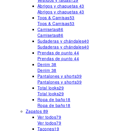
Vestidos y faldas
129
Abrigos y chaquetas
43
Abrigos y chaquetas
43
Tops & Camisas
53
Tops & Camisas
53
Camisetas
86
Camisetas
86
Sudaderas y chándales
40
Sudaderas y chándales
40
Prendas de punto
44
Prendas de punto
44
Denim
38
Denim
38
Pantalones y shorts
39
Pantalones y shorts
39
Total looks
29
Total looks
29
Ropa de baño
18
Ropa de baño
18
Zapatos
89
Ver todos
79
Ver todos
79
Tacones
19