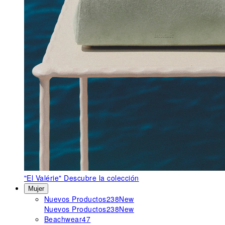
"El Valérie"
Descubre la colección
Mujer
Nuevos Productos
238
New
Nuevos Productos
238
New
Beachwear
47