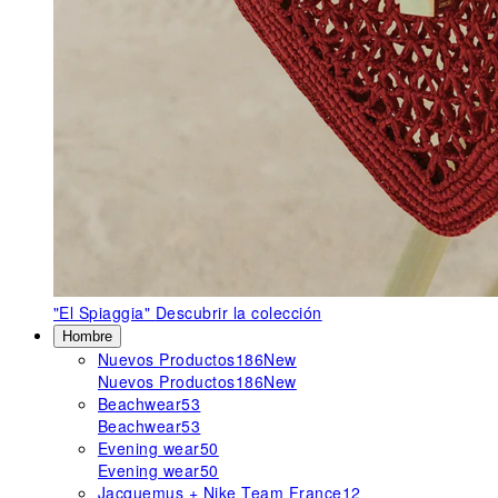
"El Spiaggia"
Descubrir la colección
Hombre
Nuevos Productos
186
New
Nuevos Productos
186
New
Beachwear
53
Beachwear
53
Evening wear
50
Evening wear
50
Jacquemus + Nike Team France
12