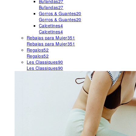
Bufandas
27
Bufandas
27
Gorros & Guantes
20
Gorros & Guantes
20
Calcetines
4
Calcetines
4
Rebajas para Mujer
351
Rebajas para Mujer
351
Regalos
52
Regalos
52
Les Classiques
90
Les Classiques
90