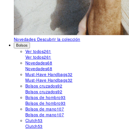
Novedades
Descubrir la colección
Bolsos
Ver todos
261
Ver todos
261
Novedades
68
Novedades
68
Must-Have Handbags
32
Must-Have Handbags
32
Bolsos cruzados
92
Bolsos cruzados
92
Bolsos de hombro
93
Bolsos de hombro
93
Bolsos de mano
107
Bolsos de mano
107
Clutch
53
Clutch
53