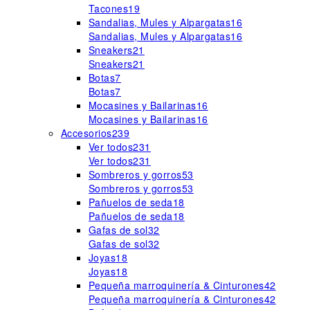
Tacones
19
Sandalias, Mules y Alpargatas
16
Sandalias, Mules y Alpargatas
16
Sneakers
21
Sneakers
21
Botas
7
Botas
7
Mocasines y Bailarinas
16
Mocasines y Bailarinas
16
Accesorios
239
Ver todos
231
Ver todos
231
Sombreros y gorros
53
Sombreros y gorros
53
Pañuelos de seda
18
Pañuelos de seda
18
Gafas de sol
32
Gafas de sol
32
Joyas
18
Joyas
18
Pequeña marroquinería & Cinturones
42
Pequeña marroquinería & Cinturones
42