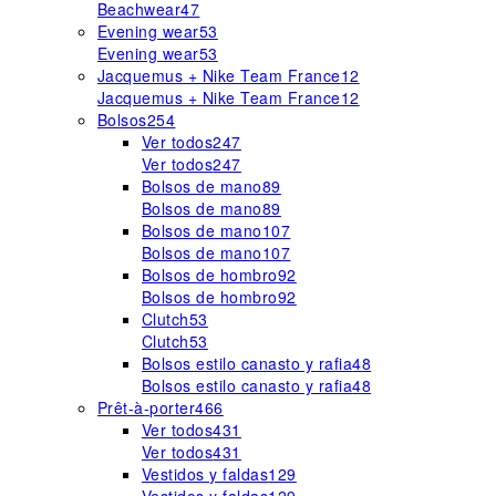
Beachwear
47
Evening wear
53
Evening wear
53
Jacquemus + Nike Team France
12
Jacquemus + Nike Team France
12
Bolsos
254
Ver todos
247
Ver todos
247
Bolsos de mano
89
Bolsos de mano
89
Bolsos de mano
107
Bolsos de mano
107
Bolsos de hombro
92
Bolsos de hombro
92
Clutch
53
Clutch
53
Bolsos estilo canasto y rafia
48
Bolsos estilo canasto y rafia
48
Prêt-à-porter
466
Ver todos
431
Ver todos
431
Vestidos y faldas
129