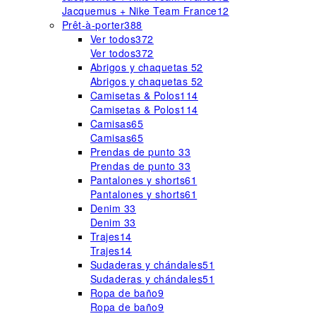
Jacquemus + Nike Team France
12
Prêt-à-porter
388
Ver todos
372
Ver todos
372
Abrigos y chaquetas
52
Abrigos y chaquetas
52
Camisetas & Polos
114
Camisetas & Polos
114
Camisas
65
Camisas
65
Prendas de punto
33
Prendas de punto
33
Pantalones y shorts
61
Pantalones y shorts
61
Denim
33
Denim
33
Trajes
14
Trajes
14
Sudaderas y chándales
51
Sudaderas y chándales
51
Ropa de baño
9
Ropa de baño
9