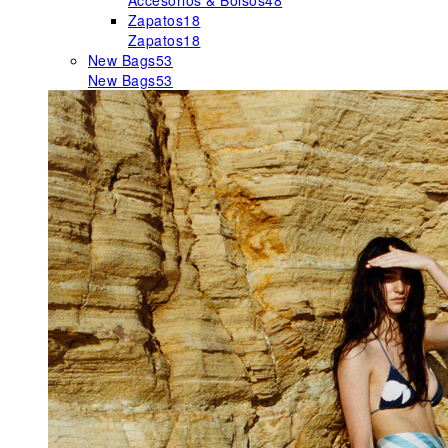
Accesorios & Bolsos
48
Zapatos
18
Zapatos
18
New Bags
53
New Bags
53